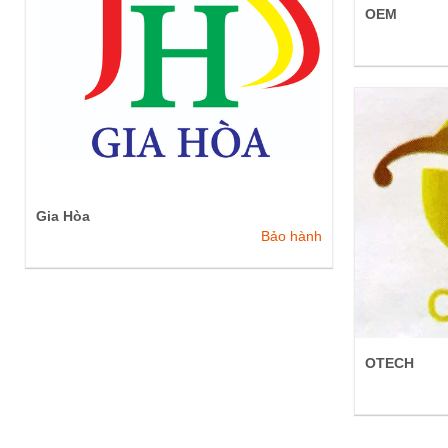
OEM
Gia Hòa
Bảo hành
OTECH