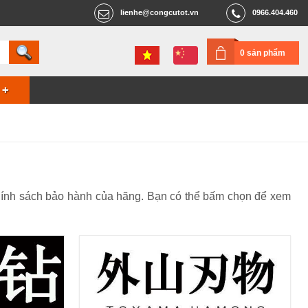
lienhe@congcutot.vn
0966.404.460
0 sản phẩm
hính sách bảo hành của hãng. Bạn có thể bấm chọn để xem