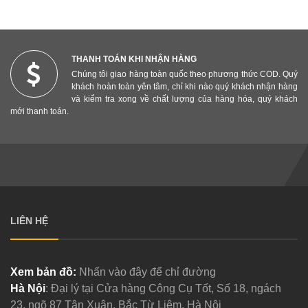
THANH TOÁN KHI NHẬN HÀNG
Chúng tôi giao hàng toàn quốc theo phương thức COD. Quý
khách hoàn toàn yên tâm, chỉ khi nào quý khách nhận hàng
và kiểm tra xong về chất lượng của hàng hóa, quý khách
mới thanh toán.
LIÊN HỆ
Xem bản đồ:
Nhấn vào đây để chỉ đường
Hà Nội
: Đại lý tại Cửa hàng Công Cụ Tốt, Số 18, ngách
23, ngõ 87 Tân Xuân, Bắc Từ Liêm, Hà Nội