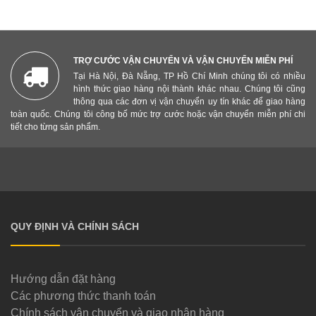
TRỢ CƯỚC VẬN CHUYỂN VÀ VẬN CHUYỂN MIỄN PHÍ
Tại Hà Nội, Đà Nẵng, TP Hồ Chí Minh chúng tôi có nhiều
hình thức giao hàng nội thành khác nhau. Chúng tôi cũng
thông qua các đơn vị vận chuyển uy tín khác để giao hàng
toàn quốc. Chúng tôi công bố mức trợ cước hoặc vận chuyển miễn phí chi
tiết cho từng sản phẩm.
QUY ĐỊNH VÀ CHÍNH SÁCH
Hướng dẫn đặt hàng
Các phương thức thanh toán
Chính sách vận chuyển và giao nhận hàng