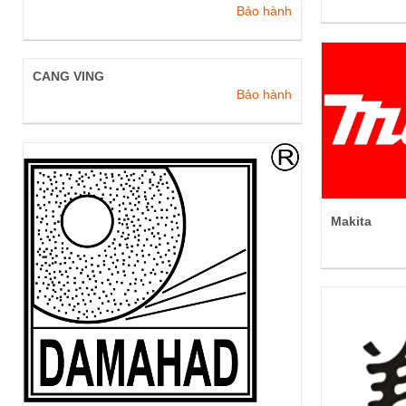
Bảo hành
CANG VING
Bảo hành
Makita