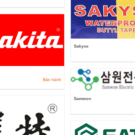
Sakyse
Bảo hành
Samwon