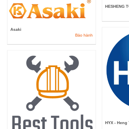
HESHENG 
Asaki
Bảo hành
HYX - Heng 