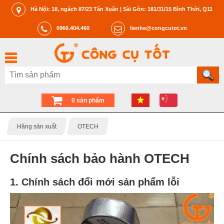
Hà Nội: 18, ngách 87/23 Tân Xuân | Sài Gòn: 181/31/15 Bình Thới, Q11
0966.404.460
lienhe@congcutot.vn
0 sản phẩm
Hãng sản xuất
OTECH
Chính sách bảo hành OTECH
1. Chính sách đổi mới sản phẩm lỗi