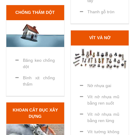
tay
Thanh gỗ tròn
CHỐNG THẤM DỘT
VÍT VÀ NỞ
Băng keo chống
dột
Bình xịt chống
thấm
Nở nhựa gai
Vít nở nhựa mũ
bằng ren suốt
KHOAN CẮT ĐỤC XÂY
Vít nở nhựa mũ
DỰNG
bằng ren lửng
Vít tường không