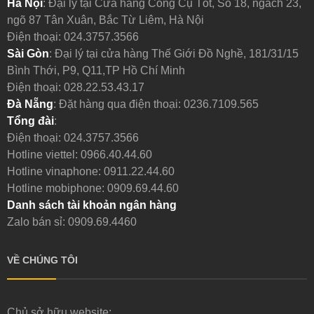
Hà Nội
: Đại lý tại Cửa hàng Công Cụ Tốt, Số 18, ngách 23,
ngõ 87 Tân Xuân, Bắc Từ Liêm, Hà Nội
Điện thoại:
024.3757.3566
Sài Gòn
: Đại lý tại cửa hàng Thế Giới Đồ Nghề, 181/31/15
Bình Thới, P9, Q11,TP Hồ Chí Minh
Điện thoại:
028.22.53.43.17
Đà Nẵng
: Đặt hàng qua điện thoại:
0236.7109.565
Tổng đài
:
Điện thoại:
024.3757.3566
Hotline viettel:
0966.40.44.60
Hotline vinaphone:
0911.22.44.60
Hotline mobiphone:
0909.69.44.60
Danh sách tài khoản ngân hàng
Zalo bán sỉ: 0909.69.4460
VỀ CHÚNG TÔI
Chủ sở hữu website: