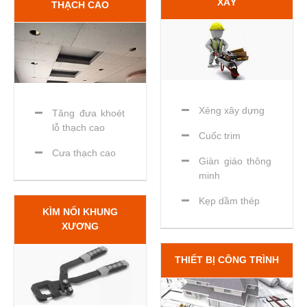
XÂY
THẠCH CAO
Xẻng xây dựng
Tăng đưa khoét
lỗ thạch cao
Cuốc trim
Cưa thạch cao
Giàn giáo thông
minh
Kẹp dầm thép
KÌM NỐI KHUNG
XƯƠNG
THIẾT BỊ CÔNG TRÌNH