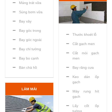
Máng trát vữa
Súng bơm vữa
Bay xây
Bay góc trong
Thước khoét lỗ
Bay góc ngoài
Cắt gạch men
Bay chỉ tường
Cắt mòi gạch
Bay bo cạnh
men
Bàn chà hồ
Bay răng cưa
Keo dán ốp
gạch
LÀM MÁI
Máy rung hít
gạch
Lấy cốt ốp
tường