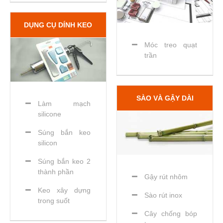
DỤNG CỤ DÍNH KEO
Móc treo quạt
trần
SÀO VÀ GẬY DÀI
Làm mạch
silicone
Súng bắn keo
silicon
Súng bắn keo 2
thành phần
Gậy rút nhôm
Keo xây dựng
Sào rút inox
trong suốt
Cây chống bóp