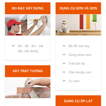
ĐO ĐẠC XÂY DỰNG
DỤNG CỤ SƠN VÀ SƠN
Đo độ ẩm vật
Bộ đồ sơn tay
liệu xây dựng
Súng phun sơn
Trét bột bả
XÂY TRÁT TƯỜNG
Cần khuấy sơn
Cọ sơn
DỤNG CỤ ỐP LÁT