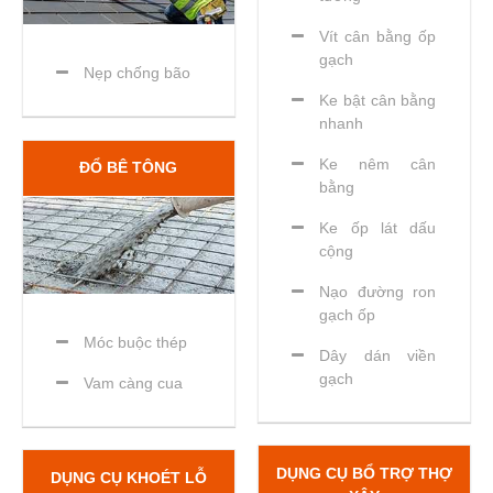
Vít cân bằng ốp
gạch
Nẹp chống bão
Ke bật cân bằng
nhanh
Ke nêm cân
ĐỔ BÊ TÔNG
bằng
Ke ốp lát dấu
cộng
Nạo đường ron
gạch ốp
Móc buộc thép
Dây dán viền
gạch
Vam càng cua
DỤNG CỤ BỔ TRỢ THỢ
DỤNG CỤ KHOÉT LỖ