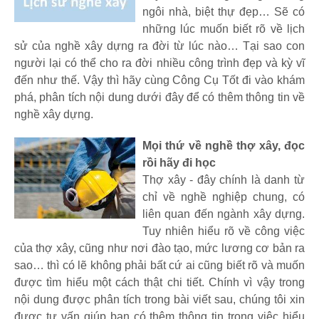
ngôi nhà, biệt thự đẹp… Sẽ có
những lúc muốn biết rõ về lịch
sử của nghề xây dựng ra đời từ lúc nào… Tại sao con
người lại có thể cho ra đời nhiều công trình đẹp và kỳ vĩ
đến như thế. Vậy thì hãy cùng Công Cụ Tốt đi vào khám
phá, phân tích nội dung dưới đây để có thêm thông tin về
nghề xây dựng.
Mọi thứ về nghề thợ xây, đọc
rồi hãy đi học
Thợ xây - đây chính là danh từ
chỉ về nghề nghiệp chung, có
liên quan đến ngành xây dựng.
Tuy nhiên hiểu rõ về công việc
của thợ xây, cũng như nơi đào tạo, mức lương cơ bản ra
sao… thì có lẽ không phải bất cứ ai cũng biết rõ và muốn
được tìm hiểu một cách thật chi tiết. Chính vì vậy trong
nội dung được phân tích trong bài viết sau, chúng tôi xin
được tư vấn giúp bạn có thêm thông tin trong việc hiểu