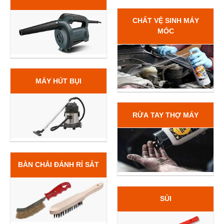
CHẤT VỆ SINH MÁY
MÓC
MÁY HÚT BỤI
RỬA TAY THỢ MÁY
BÀN CHẢI ĐÁNH RỈ SẮT
SỦI