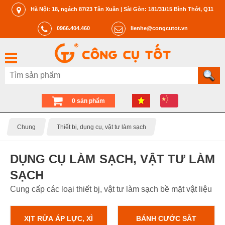
Hà Nội: 18, ngách 87/23 Tân Xuân | Sài Gòn: 181/31/15 Bình Thới, Q11
0966.404.460
lienhe@congcutot.vn
0 sản phẩm
Chung
Thiết bị, dụng cụ, vật tư làm sạch
DỤNG CỤ LÀM SẠCH, VẬT TƯ LÀM
SẠCH
Cung cấp các loại thiết bj, vật tư làm sạch bề mặt vật liệu
XỊT RỬA ÁP LỰC, XÌ
BÁNH CƯỚC SẮT