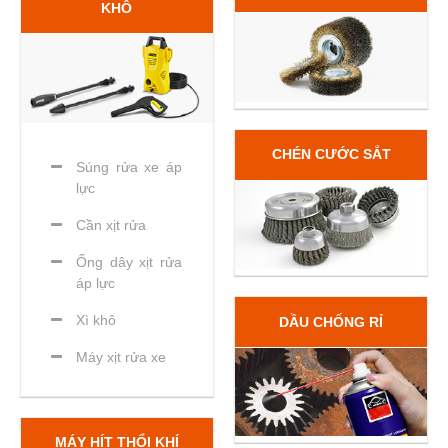
KHÔ
CHÉN CƯỚC SẮT
Súng rửa xe áp
lực
Cần xịt rửa
Ống dây xịt rửa
áp lực
Xì khô
DẦU CHỐNG RỈ
Máy xịt rửa xe
MÁY HÍT THỔI KHÍ