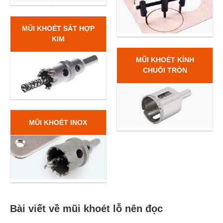
MŨI KHOÉT SẮT HỢP
KIM
MŨI KHOÉT KÍNH
CHUÔI TRÒN
MŨI KHOÉT INOX
Bài viết về mũi khoét lỗ nên đọc