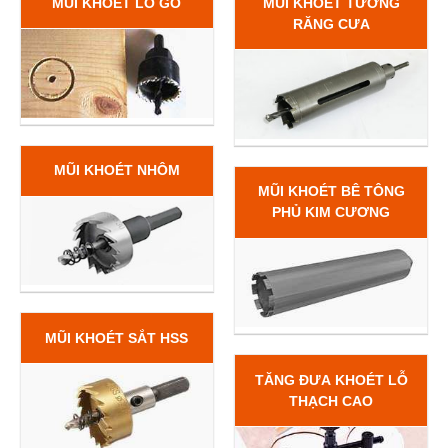
MŨI KHOÉT LỖ GỖ
MŨI KHOÉT TƯỜNG
RĂNG CƯA
MŨI KHOÉT NHÔM
MŨI KHOÉT BÊ TÔNG
PHỦ KIM CƯƠNG
MŨI KHOÉT SẮT HSS
TĂNG ĐƯA KHOÉT LỖ
THẠCH CAO