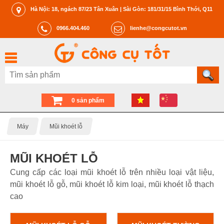
Hà Nội: 18, ngách 87/23 Tân Xuân | Sài Gòn: 181/31/15 Bình Thới, Q11
0966.404.460
lienhe@congcutot.vn
0 sản phẩm
Máy
Mũi khoét lỗ
MŨI KHOÉT LỖ
Cung cấp các loại mũi khoét lỗ trên nhiều loại vật liệu,
mũi khoét lỗ gỗ, mũi khoét lỗ kim loại, mũi khoét lỗ thạch
cao