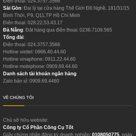
Điện thoại:
024.3757.3566
Sài Gòn
: Đại lý tại cửa hàng Thế Giới Đồ Nghề, 181/31/15
Bình Thới, P9, Q11,TP Hồ Chí Minh
Điện thoại:
028.22.53.43.17
Đà Nẵng
: Đặt hàng qua điện thoại:
0236.7109.565
Tổng đài
:
Điện thoại:
024.3757.3566
Hotline viettel:
0966.40.44.60
Hotline vinaphone:
0911.22.44.60
Hotline mobiphone:
0909.69.44.60
Danh sách tài khoản ngân hàng
Zalo bán sỉ: 0909.69.4460
VỀ CHÚNG TÔI
Chủ sở hữu website:
Công ty Cổ Phần Công Cụ Tốt
Giấy chứng nhận đăng ký doanh nghiệp:
0108050775
, ngày