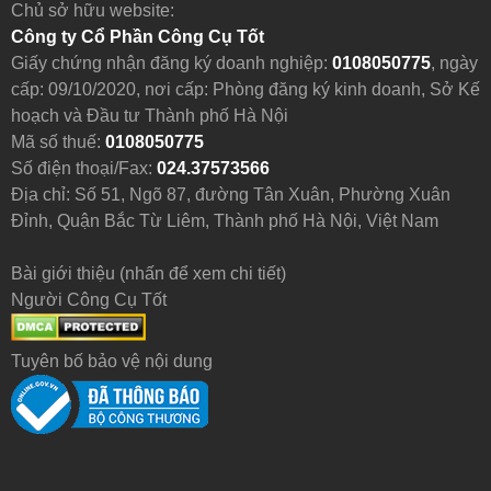
Chủ sở hữu website:
Công ty Cổ Phần Công Cụ Tốt
Giấy chứng nhận đăng ký doanh nghiệp:
0108050775
, ngày
cấp: 09/10/2020, nơi cấp: Phòng đăng ký kinh doanh, Sở Kế
hoạch và Đầu tư Thành phố Hà Nội
Mã số thuế:
0108050775
Số điện thoại/Fax:
024.37573566
Địa chỉ: Số 51, Ngõ 87, đường Tân Xuân, Phường Xuân
Đỉnh, Quận Bắc Từ Liêm, Thành phố Hà Nội, Việt Nam
Bài giới thiệu (nhấn để xem chi tiết)
Thông số của một loại kẹp dầm khung thép
Người Công Cụ Tốt
Kẹp ống thép dàn giáo với dầm
Tuyên bố bảo vệ nội dung
Công dụng chính là kẹp một ống thép với một dầm chữ I
một cách tạm thời và hay dùng nhất chính là kẹp gắn giàn
giáo do dó còn được gọi là kẹp dầm dàn giáo.