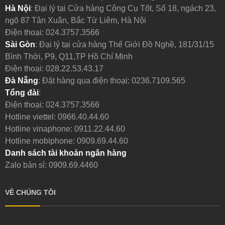
Hà Nội
: Đại lý tại Cửa hàng Công Cụ Tốt, Số 18, ngách 23,
ngõ 87 Tân Xuân, Bắc Từ Liêm, Hà Nội
Điện thoại:
024.3757.3566
Sài Gòn
: Đại lý tại cửa hàng Thế Giới Đồ Nghề, 181/31/15
Bình Thới, P9, Q11,TP Hồ Chí Minh
Điện thoại:
028.22.53.43.17
Đà Nẵng
: Đặt hàng qua điện thoại:
0236.7109.565
Tổng đài
:
Điện thoại:
024.3757.3566
Công dụng chính của loại kẹp dầm này là
kẹp dầm chữ I
Hotline viettel:
0966.40.44.60
với dầm chữ I tạm thời
nên còn gọi là kẹp cố định
Hotline vinaphone:
0911.22.44.60
khung. Mục đích chính là tăng độ an toàn khi lắp dựng kết
Hotline mobiphone:
0909.69.44.60
cấu khung dầm:
Danh sách tài khoản ngân hàng
Zalo bán sỉ: 0909.69.4460
VỀ CHÚNG TÔI