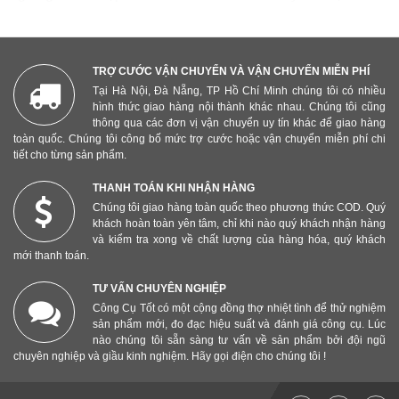
tròn khá to để xỏ móc, kẹp dầm cũng có các lỗ ở cùng vị
trí nhưng nhỏ hơn, chỉ vài ba lý để xỏ dây treo khi bảo
quản mà thôi.
TRỢ CƯỚC VẬN CHUYỂN VÀ VẬN CHUYỂN MIỄN PHÍ
Tại Hà Nội, Đà Nẵng, TP Hồ Chí Minh chúng tôi có nhiều
Kẹp tạm dầm với dầm
hình thức giao hàng nội thành khác nhau. Chúng tôi cũng
thông qua các đơn vị vận chuyển uy tín khác để giao hàng
HÌnh dạng của kẹp dầm để cố định dầm với dầm là như
toàn quốc. Chúng tôi công bố mức trợ cước hoặc vận chuyển miễn phí chi
một chiếc kẹp chữ C với hai chấu kẹp là 2 bu lông.
tiết cho từng sản phẩm.
THANH TOÁN KHI NHẬN HÀNG
Chúng tôi giao hàng toàn quốc theo phương thức COD. Quý
khách hoàn toàn yên tâm, chỉ khi nào quý khách nhận hàng
và kiểm tra xong về chất lượng của hàng hóa, quý khách
mới thanh toán.
TƯ VẤN CHUYÊN NGHIỆP
Công Cụ Tốt có một cộng đồng thợ nhiệt tình để thử nghiệm
sản phẩm mới, đo đạc hiệu suất và đánh giá công cụ. Lúc
nào chúng tôi sẵn sàng tư vấn về sản phẩm bởi đội ngũ
chuyên nghiệp và giầu kinh nghiệm. Hãy gọi điện cho chúng tôi !