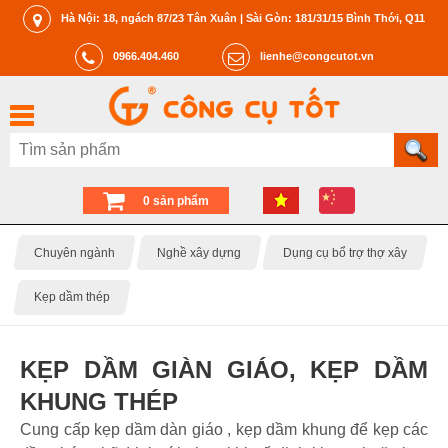
Hà Nội: 18, ngách 87/23 Tân Xuân | Sài Gòn: 181/31/15 Bình Thới, Q11
0966.404.460
lienhe@congcutot.vn
0 sản phẩm
Chuyên ngành
Nghề xây dựng
Dụng cụ bổ trợ thợ xây
Kẹp dầm thép
KẸP DẦM GIÀN GIÁO, KẸP DẦM
KHUNG THÉP
Cung cấp kẹp dầm dàn giáo , kẹp dầm khung để kẹp các