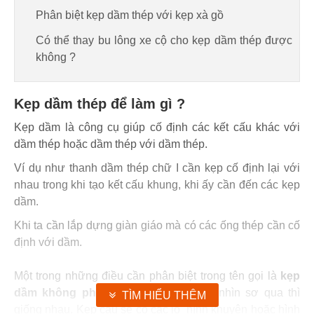
Phân biệt kẹp dầm thép với kẹp xà gồ
Có thể thay bu lông xe cộ cho kẹp dầm thép được
không ?
Kẹp dầm thép để làm gì ?
Kẹp dầm là công cụ giúp cố định các kết cấu khác với
dầm thép hoặc dầm thép với dầm thép.
Ví dụ như thanh dầm thép chữ I cần kẹp cố định lại với
nhau trong khi tạo kết cấu khung, khi ấy cần đến các kẹp
dầm.
Khi ta cần lắp dựng giàn giáo mà có các ống thép cần cố
định với dầm.
Một trong những điều cần phân biệt trong tên gọi là
kẹp
dầm không phải là kẹp cẩu
mặc dù nhìn sơ qua thì
TÌM HIỂU THÊM
giống nhau. Kẹp cẩu sẽ có các lỗ hình khuyên hoặc hình