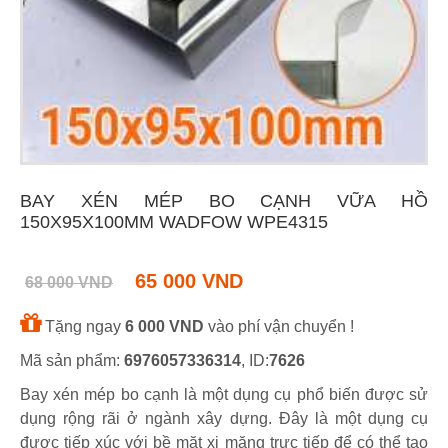
BAY XÉN MÉP BO CẠNH VỮA HỒ
150X95X100MM WADFOW WPE4315
65 000 VND
68 000 VND
Tặng ngay
6 000 VND
vào phí vận chuyển !
Mã sản phẩm:
6976057336314
, ID:
7626
Bay xén mép bo cạnh là một dụng cụ phổ biến được sử
dụng rộng rãi ở ngành xây dựng. Đây là một dụng cụ
được tiếp xúc với bề mặt xi măng trực tiếp để có thể tạo