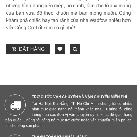
những hình dạng xén mép, bo cạnh, làm cho lớp xi măng
của bạn vừa đổ theo khuôn mà bạn mong muốn. Cùng
khám phá chiếc bay tạo rãnh của nhà Wadfow nhiều hơn
với Công Cụ Tốt xem có gì nhé!
ĐẶT HÀNG
TRỢ CƯỚC VẬN CHUYỂN VÀ VẬN CHUYỂN MIỄN PHÍ
Tại Hà Nội, Đà Nẵng, TP Hồ Chí Minh chúng tôi có nhiều
hình thức giao hàng nội thành khác nhau. Chúng tôi cũng
thông qua các đơn vị vận chuyển uy tín khác để giao hàng
toàn quốc. Chúng tôi công bố mức trợ cước hoặc vận chuyển miễn phí chi
tiết cho từng sản phẩm.
THANH TOÁN KHI NHẬN HÀNG