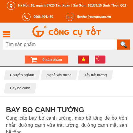
Hà Nội: 18, ngách 87/23 Tân Xuân | Sài Gòn: 181/31/15 Bình Thới, Q11
0966.404.460
lienhe@congcutot.vn
0 sản phẩm
Chuyên ngành
Nghề xây dựng
Xây trát tường
Bay bo cạnh
BAY BO CẠNH TƯỜNG
Cung cấp bay bo cạnh tường, mép bê tông để bo tròn
nhẵn đường cạnh vữa trát tường, đường cạnh mặt sàn
bê tông