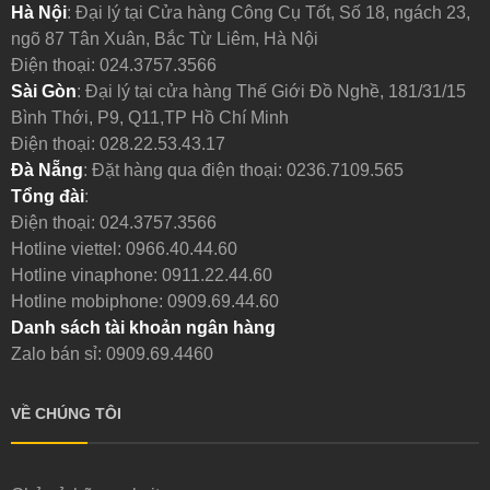
Hà Nội
: Đại lý tại Cửa hàng Công Cụ Tốt, Số 18, ngách 23,
ngõ 87 Tân Xuân, Bắc Từ Liêm, Hà Nội
Điện thoại:
024.3757.3566
Sài Gòn
: Đại lý tại cửa hàng Thế Giới Đồ Nghề, 181/31/15
Bình Thới, P9, Q11,TP Hồ Chí Minh
Điện thoại:
028.22.53.43.17
Đà Nẵng
: Đặt hàng qua điện thoại:
0236.7109.565
Tổng đài
:
Điện thoại:
024.3757.3566
Hotline viettel:
0966.40.44.60
Hotline vinaphone:
0911.22.44.60
Hotline mobiphone:
0909.69.44.60
Danh sách tài khoản ngân hàng
Zalo bán sỉ: 0909.69.4460
VỀ CHÚNG TÔI