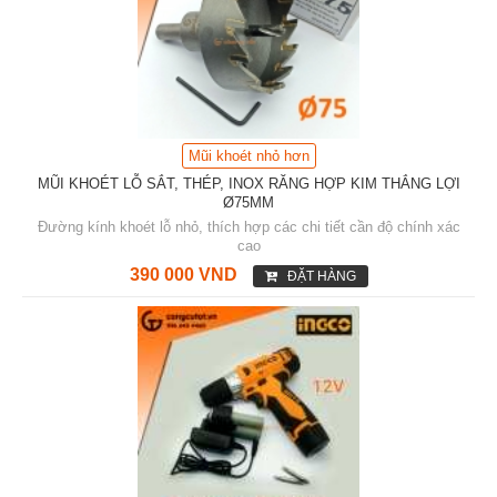
Mũi khoét nhỏ hơn
MŨI KHOÉT LỖ SẮT, THÉP, INOX RĂNG HỢP KIM THẮNG LỢI
Ø75MM
Đường kính khoét lỗ nhỏ, thích hợp các chi tiết cần độ chính xác
cao
390 000 VND
ĐẶT HÀNG