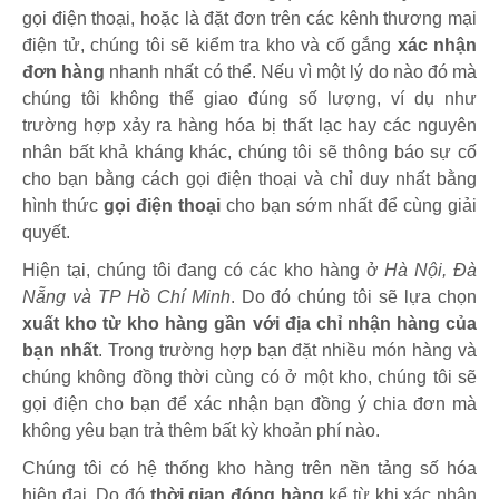
gọi điện thoại, hoặc là đặt đơn trên các kênh thương mại
điện tử, chúng tôi sẽ kiểm tra kho và cố gắng
xác nhận
đơn hàng
nhanh nhất có thể. Nếu vì một lý do nào đó mà
chúng tôi không thể giao đúng số lượng, ví dụ như
trường hợp xảy ra hàng hóa bị thất lạc hay các nguyên
nhân bất khả kháng khác, chúng tôi sẽ thông báo sự cố
cho bạn bằng cách gọi điện thoại và chỉ duy nhất bằng
hình thức
gọi điện thoại
cho bạn sớm nhất để cùng giải
quyết.
Hiện tại, chúng tôi đang có các kho hàng ở
Hà Nội, Đà
Nẵng và TP Hồ Chí Minh
. Do đó chúng tôi sẽ lựa chọn
xuất kho từ kho hàng gần với địa chỉ nhận hàng của
bạn nhất
. Trong trường hợp bạn đặt nhiều món hàng và
chúng không đồng thời cùng có ở một kho, chúng tôi sẽ
gọi điện cho bạn để xác nhận bạn đồng ý chia đơn mà
không yêu bạn trả thêm bất kỳ khoản phí nào.
Chúng tôi có hệ thống kho hàng trên nền tảng số hóa
hiện đại. Do đó
thời gian đóng hàng
kể từ khi xác nhận