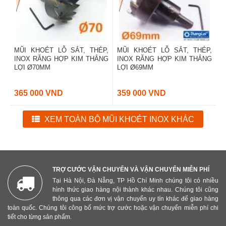
MŨI KHOÉT LỖ SẮT, THÉP,
MŨI KHOÉT LỖ SẮT, THÉP,
INOX RĂNG HỢP KIM THẮNG
INOX RĂNG HỢP KIM THẮNG
LỢI Ø70MM
LỢI Ø69MM
365 000 VND
359 000 VND
XEM TOÀN BỘ MŨI KHOÉT INOX KHÁC
TRỢ CƯỚC VẬN CHUYỂN VÀ VẬN CHUYỂN MIỄN PHÍ
Tại Hà Nội, Đà Nẵng, TP Hồ Chí Minh chúng tôi có nhiều
hình thức giao hàng nội thành khác nhau. Chúng tôi cũng
thông qua các đơn vị vận chuyển uy tín khác để giao hàng
toàn quốc. Chúng tôi công bố mức trợ cước hoặc vận chuyển miễn phí chi
tiết cho từng sản phẩm.