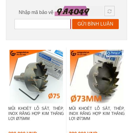
Nhập mã bảo vệ
GỬI BÌNH LUẬN
MŨI KHOÉT LỖ SẮT, THÉP,
MŨI KHOÉT LỖ SẮT, THÉP,
INOX RĂNG HỢP KIM THẮNG
INOX RĂNG HỢP KIM THẮNG
LỢI Ø75MM
LỢI Ø73MM