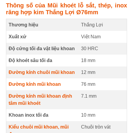
Thông số của Mũi khoét lỗ sắt, thép, inox
răng hợp kim Thắng Lợi Ø76mm
Thương hiệu
Thắng Lợi
Xuất xứ
Việt Nam
Độ cứng tối đa vật liệu khoan
30
HRC
Độ khoét sâu tối đa
18
mm
Đường kính chuôi mũi khoan
12
mm
Đường kính mũi khoan
76
mm
Đường kính mũi khoan định
7.1
mm
tâm mũi khoét
Khoan inox tối đa
10
mm
Kiểu chuôi mũi khoan, mũi
Chuôi tròn vát