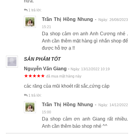
nữa.
1
trả lời:
Trần Thị Hồng Nhung
-
Ngày:
26/08/2023
15:21
Dạ shop cảm ơn anh Anh Cương nhé .
Anh cần thêm mặt hàng gì nhắn shop để
được hỗ trợ ạ !!
SẢN PHẨM TỐT
Nguyễn Văn Giang
-
Ngày:
13/12/2022 10:19
★★★★★
đã mua mặt hàng này
các răng của mũi khoét rất sắc,cứng cáp
1
trả lời:
Trần Thị Hồng Nhung
-
Ngày:
14/12/2022
15:00
Dạ shop cảm ơn anh Giang rất nhiều.
Anh cần thêm báo shop nhé ^^