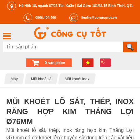
Hà Nội: 18, ngách 87/23 Tân Xuân | Sài Gòn: 181/31/15 Bình Thới, Q11
0966.404.460
lienhe@congcutot.vn
0 sản phẩm
Máy
Mũi khoét lỗ
Mũi khoét inox
MŨI KHOÉT LỖ SẮT, THÉP, INOX
RĂNG HỢP KIM THẮNG LỢI
Ø76MM
Mũi khoét lỗ sắt, thép, inox răng hợp kim Thắng Lợi
Ø76mm có cỡ khoét lớn chuyên sử dụng trên các vật liệu