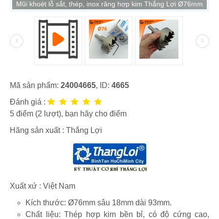
Mũi khoét lỗ sắt, thép, inox răng hợp kim Thắng Lợi Ø76mm
Mã sản phẩm:
24004665
, ID:
4665
Đánh giá :
5
điểm (
2
lượt), bạn hãy cho điểm
Hãng sản xuất :
Thắng Lợi
Xuất xứ : Việt Nam
Kích thước: Ø76mm sâu 18mm dài 93mm.
Chất liệu: Thép hợp kim bền bỉ, có độ cứng cao,