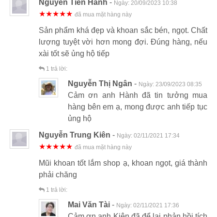
Nguyễn Tiến Hành
-
Ngày:
20/09/2023 10:38
★★★★★
đã mua mặt hàng này
Sản phẩm khá đẹp và khoan sắc bén, ngọt. Chất
lượng tuyệt vời hơn mong đợi. Đúng hàng, nếu
xài tốt sẽ ủng hộ tiếp
1
trả lời:
Nguyễn Thị Ngân
-
Ngày:
23/09/2023 08:35
Cảm ơn anh Hành đã tin tưởng mua
hàng bên em ạ, mong được anh tiếp tục
ủng hộ
Nguyễn Trung Kiên
-
Ngày:
02/11/2021 17:34
★★★★★
đã mua mặt hàng này
Mũi khoan tốt lắm shop ạ, khoan ngọt, giá thành
phải chăng
1
trả lời:
Mai Văn Tài
-
Ngày:
02/11/2021 17:36
Cảm ơn anh Kiên đã để lại phản hồi tích