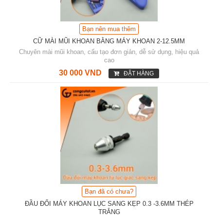
Bạn nên mua thêm
CỮ MÀI MŨI KHOAN BẰNG MÁY KHOAN 2-12.5MM
Chuyên mài mũi khoan, cấu tạo đơn giản, dễ sử dụng, hiệu quả
cao
30 000 VND
ĐẶT HÀNG
Bạn đã có chưa?
ĐẦU ĐỔI MÁY KHOAN LỤC SANG KẸP 0.3 -3.6MM THÉP
TRẮNG