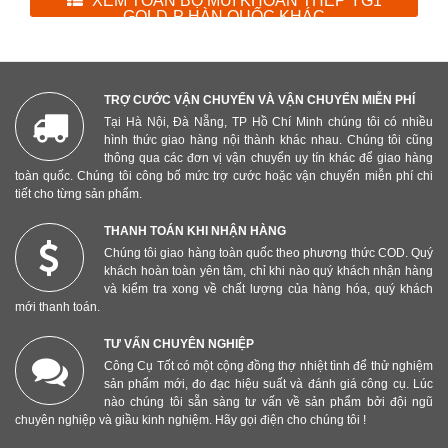
XEM TOÀN BỘ MŨI KHOAN THÉP YG1
GOLD-P HÀN QUỐC KHÁC
TRỢ CƯỚC VẬN CHUYỂN VÀ VẬN CHUYỂN MIỄN PHÍ
Tại Hà Nội, Đà Nẵng, TP Hồ Chí Minh chúng tôi có nhiều
hình thức giao hàng nội thành khác nhau. Chúng tôi cũng
thông qua các đơn vị vận chuyển uy tín khác để giao hàng
toàn quốc. Chúng tôi công bố mức trợ cước hoặc vận chuyển miễn phí chi
tiết cho từng sản phẩm.
THANH TOÁN KHI NHẬN HÀNG
Chúng tôi giao hàng toàn quốc theo phương thức COD. Quý
khách hoàn toàn yên tâm, chỉ khi nào quý khách nhận hàng
và kiểm tra xong về chất lượng của hàng hóa, quý khách
mới thanh toán.
TƯ VẤN CHUYÊN NGHIỆP
Công Cụ Tốt có một cộng đồng thợ nhiệt tình để thử nghiệm
sản phẩm mới, đo đạc hiệu suất và đánh giá công cụ. Lúc
nào chúng tôi sẵn sàng tư vấn về sản phẩm bởi đội ngũ
chuyên nghiệp và giầu kinh nghiệm. Hãy gọi điện cho chúng tôi !