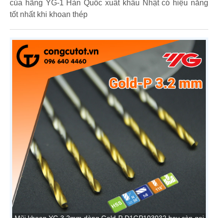
của hãng YG-1 Hàn Quốc xuất khẩu Nhật có hiệu năng
tốt nhất khi khoan thép
Mũi khoan YG 3.2mm dòng Gold-P D1GP103032 hay còn gọi