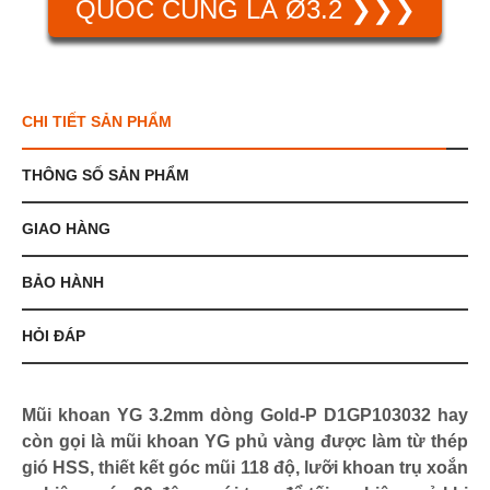
QUỐC CÙNG LÀ Ø3.2 ❯❯❯
CHI TIẾT SẢN PHẨM
THÔNG SỐ SẢN PHẨM
GIAO HÀNG
BẢO HÀNH
HỎI ĐÁP
Mũi khoan YG 3.2mm dòng Gold-P D1GP103032 hay
còn gọi là mũi khoan YG phủ vàng được làm từ thép
gió HSS, thiết kết góc mũi 118 độ, lưỡi khoan trụ xoắn