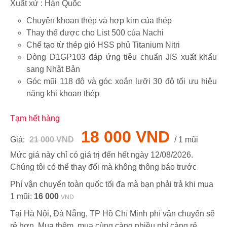
Xuất xứ : Hàn Quốc
Chuyên khoan thép và hợp kim của thép
Thay thế được cho List 500 của Nachi
Chế tạo từ thép gió HSS phủ Titanium Nitri
Dòng D1GP103 đáp ứng tiêu chuẩn JIS xuất khẩu
sang Nhật Bản
Góc mũi 118 độ và góc xoắn lưỡi 30 độ tối ưu hiệu
năng khi khoan thép
Tạm hết hàng
18 000 VND
Giá:
21 000 VND
/ 1 mũi
Mức giá này chỉ có giá trị đến hết ngày
12/08/2026
.
Chúng tôi có thể thay đổi mà không thông báo trước
Phí vận chuyển toàn quốc tối đa mà bạn phải trả khi mua
1 mũi:
16 000
VND
Tại Hà Nội, Đà Nẵng, TP Hồ Chí Minh phí vận chuyển sẽ
rẻ hơn. Mua thêm, mua cùng càng nhiều phí càng rẻ.