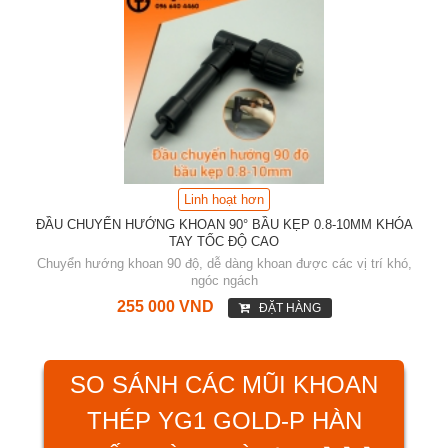
Linh hoạt hơn
ĐẦU CHUYỂN HƯỚNG KHOAN 90° BẦU KẸP 0.8-10MM KHÓA
TAY TỐC ĐỘ CAO
Chuyển hướng khoan 90 độ, dễ dàng khoan được các vị trí khó,
ngóc ngách
255 000 VND
ĐẶT HÀNG
SO SÁNH CÁC MŨI KHOAN
THÉP YG1 GOLD-P HÀN