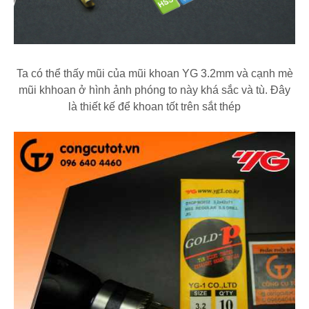
Ta có thể thấy mũi của mũi khoan YG 3.2mm và cạnh mè
mũi khhoan ở hình ảnh phóng to này khá sắc và tù. Đây
là thiết kế để khoan tốt trên sắt thép