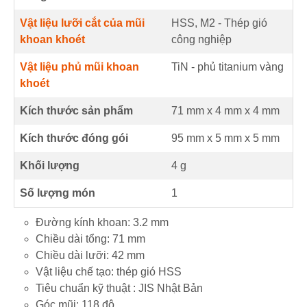
Vật liệu lưỡi cắt của mũi
HSS, M2 - Thép gió
khoan khoét
công nghiệp
Vật liệu phủ mũi khoan
TiN - phủ titanium vàng
khoét
Kích thước sản phẩm
71 mm
x
4 mm
x
4 mm
Kích thước đóng gói
95 mm x 5 mm x 5 mm
Khối lượng
4 g
Số lượng món
1
Đường kính khoan: 3.2 mm
Chiều dài tổng: 71 mm
Chiều dài lưỡi: 42 mm
Vật liệu chế tạo: thép gió HSS
Tiêu chuẩn kỹ thuật : JIS Nhật Bản
Góc mũi: 118 độ