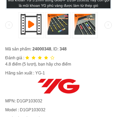
là mũi khoan YG phủ vàng được làm từ thép gió
Mã sản phẩm:
24000348
, ID:
348
Đánh giá :
4.8
điểm (
5
lượt), bạn hãy cho điểm
Hãng sản xuất :
YG-1
MPN:
D1GP103032
Model :
D1GP103032