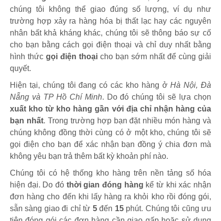
chúng tôi không thể giao đúng số lượng, ví dụ như
trường hợp xảy ra hàng hóa bị thất lạc hay các nguyên
nhân bất khả kháng khác, chúng tôi sẽ thông báo sự cố
cho bạn bằng cách gọi điện thoại và chỉ duy nhất bằng
hình thức
gọi điện thoại
cho bạn sớm nhất để cùng giải
quyết.
Hiện tại, chúng tôi đang có các kho hàng ở
Hà Nội, Đà
Nẵng và TP Hồ Chí Minh
. Do đó chúng tôi sẽ lựa chọn
xuất kho từ kho hàng gần với địa chỉ nhận hàng của
bạn nhất
. Trong trường hợp bạn đặt nhiều món hàng và
chúng không đồng thời cùng có ở một kho, chúng tôi sẽ
gọi điện cho bạn để xác nhận bạn đồng ý chia đơn mà
không yêu bạn trả thêm bất kỳ khoản phí nào.
Chúng tôi có hệ thống kho hàng trên nền tảng số hóa
hiện đại. Do đó
thời gian đóng hàng
kể từ khi xác nhận
đơn hàng cho đến khi lấy hàng ra khỏi kho rồi đóng gói,
sẵn sàng giao đi chỉ từ
5
đến
15
phút
.
Chúng tôi cũng ưu
tiên đóng gói các đơn hàng cần giao gấp hoặc sử dụng