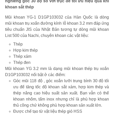
nghiêng góc 30 độ so với trục để tối ưu hiệu quả khi
khoan sắt thép
Mũi khoan YG-1 D1GP103032 của Hàn Quốc là dòng
mũi khoan trụ xoắn đường kính lỗ khoan 3.2 mm đáp ứng
tiêu chuẩn JIS của Nhật Bản tương tự dòng mũi khoan
List 500 của Nachi, chuyên khoan các vật liệu:
Thép
Hợp kim thép
Thép xám
Thép đen
Mũi khoan YG 3.2 mm là dạng mũi khoan thép trụ xoắn
D1GP103032 nổi bật ở các điểm:
Góc mũi 118 độ , góc xoắn lưỡi trung bình 30 độ tối
ưu để tăng tốc độ khoan sắt xám, hợp kim thép và
thép nâng cao hiệu suất sản xuất. Bạn vẫn có thể
khoan nhôm, tấm inox nhưng chỉ là phù hợp khoan
thủ công chứ không phù hợp khoan sản xuất lớn.
Được chế tạo từ vật liệu thép gió HSS