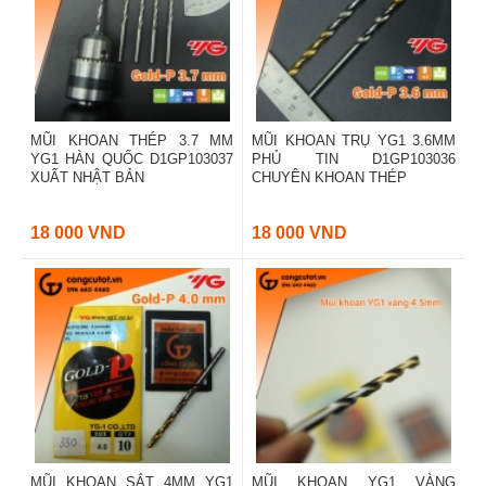
MŨI KHOAN THÉP 3.7 MM
MŨI KHOAN TRỤ YG1 3.6MM
YG1 HÀN QUỐC D1GP103037
PHỦ TIN D1GP103036
XUẤT NHẬT BẢN
CHUYÊN KHOAN THÉP
18 000 VND
18 000 VND
MŨI KHOAN SẮT 4MM YG1
MŨI KHOAN YG1 VÀNG