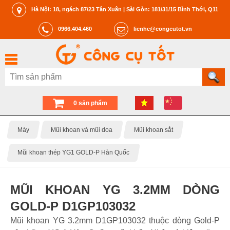
Hà Nội: 18, ngách 87/23 Tân Xuân | Sài Gòn: 181/31/15 Bình Thới, Q11
0966.404.460
lienhe@congcutot.vn
0 sản phẩm
Máy
Mũi khoan và mũi doa
Mũi khoan sắt
Mũi khoan thép YG1 GOLD-P Hàn Quốc
MŨI KHOAN YG 3.2MM DÒNG
GOLD-P D1GP103032
Mũi khoan YG 3.2mm D1GP103032 thuộc dòng Gold-P