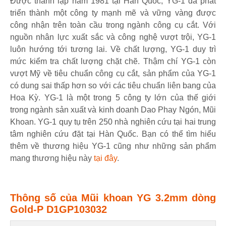
Được thành lập năm 1981 tại Hàn Quốc, YG-1 đã phát
triển thành một công ty mạnh mẽ và vững vàng được
công nhận trên toàn cầu trong ngành công cụ cắt. Với
nguồn nhân lực xuất sắc và công nghệ vượt trội, YG-1
luôn hướng tới tương lai. Về chất lượng, YG-1 duy trì
mức kiểm tra chất lượng chặt chẽ. Thậm chí YG-1 còn
vượt Mỹ về tiêu chuẩn công cụ cắt, sản phẩm của YG-1
có dung sai thấp hơn so với các tiêu chuẩn liên bang của
Hoa Kỳ. YG-1 là một trong 5 công ty lớn của thế giới
trong ngành sản xuất và kinh doanh Dao Phay Ngón, Mũi
Khoan. YG-1 quy tụ trên 250 nhà nghiên cứu tại hai trung
tâm nghiên cứu đặt tại Hàn Quốc. Bạn có thể tìm hiểu
thêm về thương hiệu YG-1 cũng như những sản phẩm
mang thương hiệu này
tại đây
.
Thông số của Mũi khoan YG 3.2mm dòng
Gold-P D1GP103032