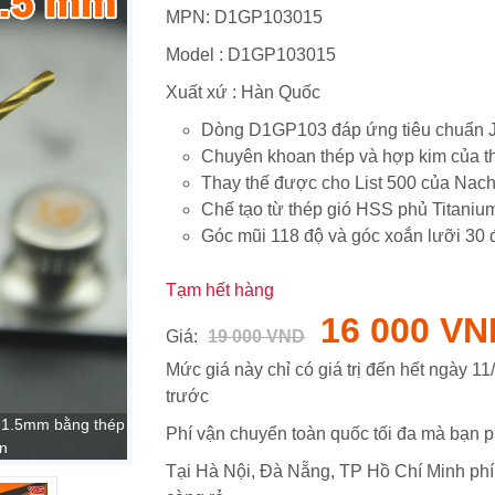
MPN:
D1GP103015
Model :
D1GP103015
Xuất xứ : Hàn Quốc
Dòng D1GP103 đáp ứng tiêu chuẩn 
Chuyên khoan thép và hợp kim của t
Thay thế được cho List 500 của Nach
Chế tạo từ thép gió HSS phủ Titanium
Góc mũi 118 độ và góc xoắn lưỡi 30 
Tạm hết hàng
16 000 VN
Giá:
19 000 VND
Mức giá này chỉ có giá trị đến hết ngày
11
trước
 1.5mm bằng thép
Phí vận chuyển toàn quốc tối đa mà bạn p
ản
Tại Hà Nội, Đà Nẵng, TP Hồ Chí Minh phí