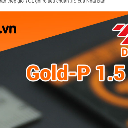
an thép gió YG1 ghi rõ tiêu chuẩn JIS của Nhật Bản