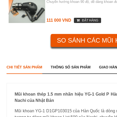
Chuyển hướng khoan 90 độ, dễ dàng khoan đư
111 000 VND
ĐẶT HÀNG
SO SÁNH CÁC MŨI
CHI TIẾT SẢN PHẨM
THÔNG SỐ SẢN PHẨM
GIAO HÀ
Mũi khoan thép 1.5 mm nhãn hiệu YG-1 Gold P Hà
Nachi của Nhật Bản
Mũi khoan YG-1 D1GP103015 của Hàn Quốc là dòng mũ