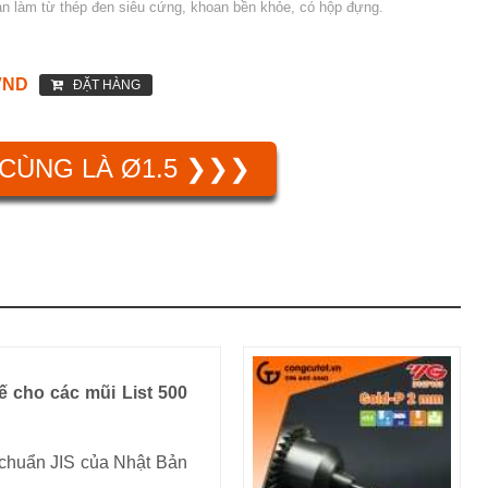
n làm từ thép đen siêu cứng, khoan bền khỏe, có hộp đựng.
VND
ĐẶT HÀNG
CÙNG LÀ Ø1.5 ❯❯❯
 cho các mũi List 500
chuẩn JIS của Nhật Bản