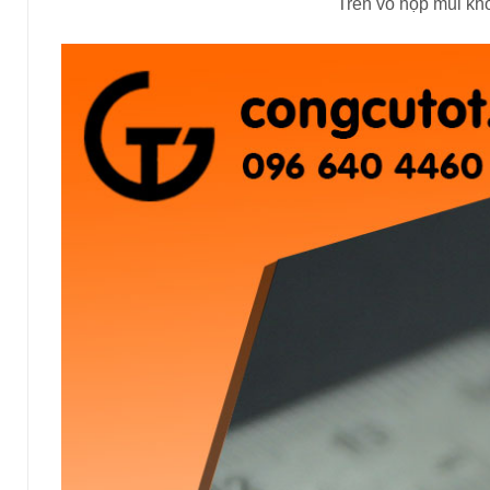
Trên vỏ hộp mũi kho