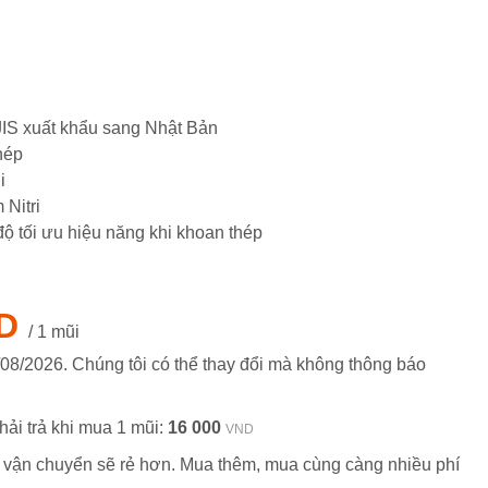
JIS xuất khẩu sang Nhật Bản
hép
i
 Nitri
độ tối ưu hiệu năng khi khoan thép
D
/ 1 mũi
/08/2026
. Chúng tôi có thể thay đổi mà không thông báo
hải trả khi mua 1 mũi:
16 000
VND
 vận chuyển sẽ rẻ hơn. Mua thêm, mua cùng càng nhiều phí