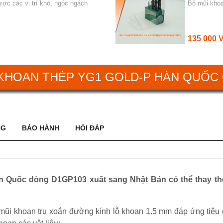
ợc các vị trí khó, ngóc ngách
Bộ mũi khoa
135 000 
 KHOAN THÉP YG1 GOLD-P HÀN QUỐC 
NG
BẢO HÀNH
HỎI ĐÁP
n Quốc dòng D1GP103 xuất sang Nhật Bản có thể thay thế
i khoan trụ xoắn đường kính lỗ khoan 1.5 mm đáp ứng tiêu 