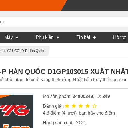
Máy
Phụ kiện
Tin bài
Hỗ trợ
 thép YG1 GOLD-P Hàn Quốc
-P HÀN QUỐC D1GP103015 XUẤT NHẬ
phủ Titan để xuất sang thị trường Nhật Bản thay thế cho mũi
Mã sản phẩm:
24000349
, ID:
349
Đánh giá :
4.8
điểm (
4
lượt), bạn hãy cho điểm
Hãng sản xuất :
YG-1