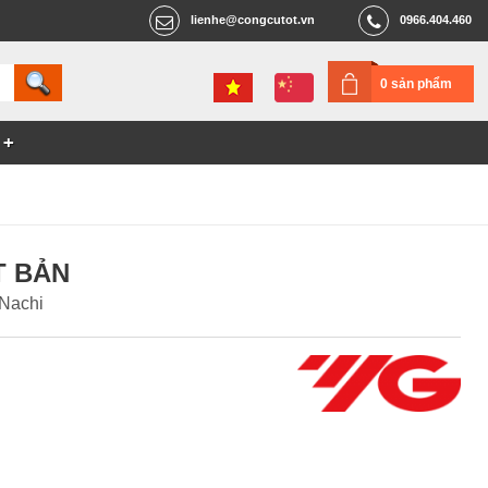
lienhe@congcutot.vn
0966.404.460
0 sản phẩm
T BẢN
 Nachi