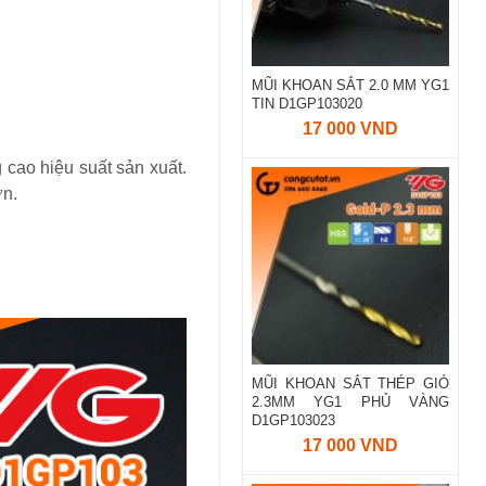
MŨI KHOAN SẮT 2.0 MM YG1
TIN D1GP103020
17 000 VND
 cao hiệu suất sản xuất.
ớn.
MŨI KHOAN SẮT THÉP GIÓ
2.3MM YG1 PHỦ VÀNG
D1GP103023
17 000 VND