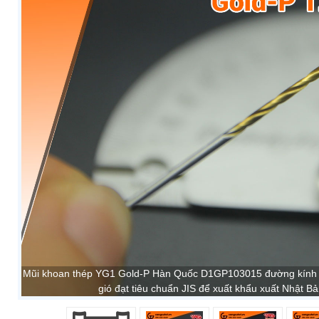
Mũi khoan thép YG1 Gold-P Hàn Quốc D1GP103015 đường kính
gió đạt tiêu chuẩn JIS để xuất khẩu xuất Nhật B