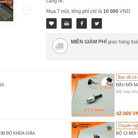
càng rẻ.
Mua 7 mũi, tổng phí chỉ là
10 000
VND
MIỄN GIẢM PHÍ
giao hàng to
Bạn đã có
15
ĐẦU ĐỔI M
Đổi máy kho
42 000 V
Chuyên ng
90 ĐỘ KHÓA CHÌA
BỘ 13 MŨI