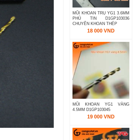
MŨI KHOAN TRỤ YG1 3.6MM
PHỦ TIN D1GP103036
CHUYÊN KHOAN THÉP
18 000 VND
MŨI KHOAN YG1 VÀNG
4.5MM D1GP103045
19 000 VND