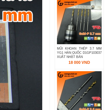
MŨI KHOAN THÉP 3.7 MM
YG1 HÀN QUỐC D1GP103037
XUẤT NHẬT BẢN
18 000 VND