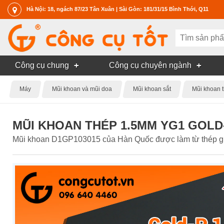
Hà Nội: 18, ngách 87/23 Tân Xuân | Sài Gòn: 181/31/15 Bình Thới, Q11
Công cụ chung
Công cụ chuyên ngành
Máy
Mũi khoan và mũi doa
Mũi khoan sắt
Mũi khoan
MŨI KHOAN THÉP 1.5MM YG1 GOLD
Mũi khoan D1GP103015 của Hàn Quốc được làm từ thép gió 