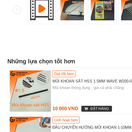
Những lựa chọn tốt hơn
Giá tốt hơn
MŨI KHOAN SẮT HSS 1.5MM WAVE W200-0
Mũi khoan thông dụng , giá cả phải chăng
10 000 VND
ĐẶT HÀNG
Linh hoạt hơn
ĐẦU CHUYỂN HƯỚNG MŨI KHOAN 1-10MM 