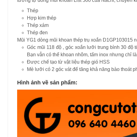
tương tự dòng mũi khoan List 500 của Nachi, chuyên kh
Thép
Hợp kim thép
Thép xám
Thép đen
Mũi YG1 dòng mũi khoan thép trụ xoắn D1GP103015 nổ
Góc mũi 118 độ , góc xoắn lưỡi trung bình 30 độ t
Bạn vẫn có thể khoan nhôm, tấm inox nhưng chỉ l
Được chế tạo từ vật liệu thép gió HSS
Mè lưỡi có 2 góc vát để tăng khả năng bào thoát p
Hình ảnh về sản phẩm: