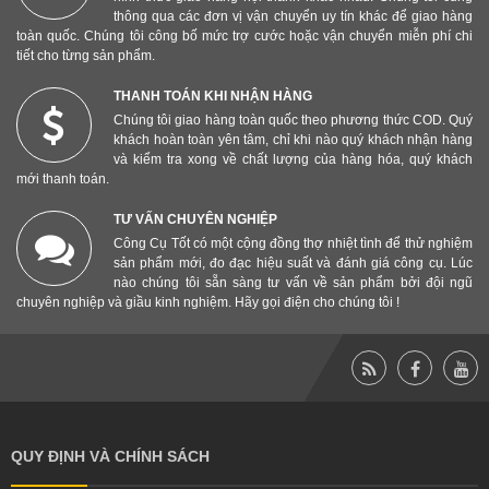
gia cố thêm để chống gai cây, đá sắc hoặc vật nhọn.
thông qua các đơn vị vận chuyển uy tín khác để giao hàng
Chịu ma sát cao
: Do tiếp xúc đất đá nhiều, nên thiết
toàn quốc. Chúng tôi công bố mức trợ cước hoặc vận chuyển miễn phí chi
kế chống mài mòn tốt hơn găng tay thường.
tiết cho từng sản phẩm.
THANH TOÁN KHI NHẬN HÀNG
Đa dạng mục đích sử dụng
Chúng tôi giao hàng toàn quốc theo phương thức COD. Quý
Một số mẫu phân loại theo công việc:
khách hoàn toàn yên tâm, chỉ khi nào quý khách nhận hàng
và kiểm tra xong về chất lượng của hàng hóa, quý khách
Găng trồng cây.
mới thanh toán.
Găng tỉa cành.
TƯ VẤN CHUYÊN NGHIỆP
Găng thu hoạch rau củ.
Công Cụ Tốt có một cộng đồng thợ nhiệt tình để thử nghiệm
Găng móng đào đất.
sản phẩm mới, đo đạc hiệu suất và đánh giá công cụ. Lúc
nào chúng tôi sẵn sàng tư vấn về sản phẩm bởi đội ngũ
Thiết kế chuyên dụng
chuyên nghiệp và giầu kinh nghiệm. Hãy gọi điện cho chúng tôi !
Tùy theo mục đích của công việc làm vườn mà găng tay
làm vườn có thể có thiết kế chuyên dụng, ví dụ:
Có móng nhựa (trên đầu ngón tay): Một số loại có
móng nhọn bằng nhựa ABS hoặc PVC để đào, xới đất
nhẹ, thay cho bay tay.
QUY ĐỊNH VÀ CHÍNH SÁCH
Độ bám cao: Lòng bàn tay thường có lớp phủ chống