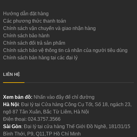
trượt (nitrile/PU/textured rubber) để cầm chắc cuốc,
kéo, bình tưới...
Hướng dẫn đặt hàng
Co giãn cổ tay: Cổ tay bo chun giúp ngăn đất cát lọt
Các phương thức thanh toán
vào và giữ găng không tuột khi thao tác mạnh.
Chính sách vận chuyển và giao nhận hàng
Chính sách bảo hành
Chính sách đổi trả sản phẩm
Chính sách bảo vệ thông tin cá nhân của người tiêu dùng
Chính sách bán hàng tại các đại lý
LIÊN HỆ
Xem bản đồ:
Nhấn vào đây để chỉ đường
Hà Nội
: Đại lý tại Cửa hàng Công Cụ Tốt, Số 18, ngách 23,
ngõ 87 Tân Xuân, Bắc Từ Liêm, Hà Nội
Điện thoại:
024.3757.3566
Sài Gòn
: Đại lý tại cửa hàng Thế Giới Đồ Nghề, 181/31/15
Bình Thới, P9, Q11,TP Hồ Chí Minh