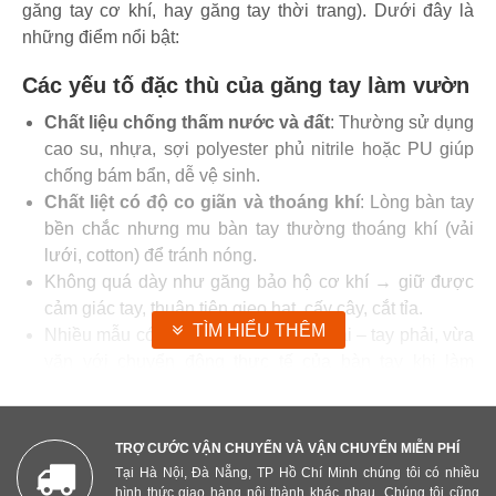
găng tay cơ khí, hay găng tay thời trang). Dưới đây là
những điểm nổi bật:
Các yếu tố đặc thù của găng tay làm vườn
Chất liệu chống thấm nước và đất
: Thường sử dụng
cao su, nhựa, sợi polyester phủ nitrile hoặc PU giúp
chống bám bẩn, dễ vệ sinh.
Chất liệt có độ co giãn và thoáng khí
: Lòng bàn tay
bền chắc nhưng mu bàn tay thường thoáng khí (vải
lưới, cotton) để tránh nóng.
Không quá dày như găng bảo hộ cơ khí → giữ được
cảm giác tay, thuận tiện gieo hạt, cấy cây, cắt tỉa.
TÌM HIỂU THÊM
Nhiều mẫu có thiết kế riêng biệt tay trái – tay phải, vừa
vặn với chuyển động thực tế của bàn tay khi làm
vườn.
Khả năng chống lại yếu tố tự nhiên
TRỢ CƯỚC VẬN CHUYỂN VÀ VẬN CHUYỂN MIỄN PHÍ
Chống gai, chống cào xước
: Nhiều loại găng được
Tại Hà Nội, Đà Nẵng, TP Hồ Chí Minh chúng tôi có nhiều
hình thức giao hàng nội thành khác nhau. Chúng tôi cũng