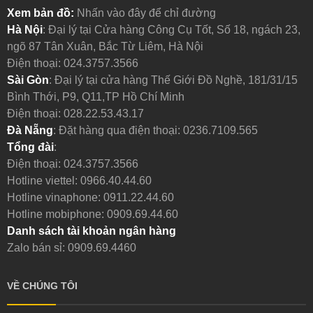
Xem bản đồ:
Nhấn vào đây để chỉ đường
Hà Nội
: Đại lý tại Cửa hàng Công Cụ Tốt, Số 18, ngách 23,
ngõ 87 Tân Xuân, Bắc Từ Liêm, Hà Nội
Điện thoại:
024.3757.3566
Sài Gòn
: Đại lý tại cửa hàng Thế Giới Đồ Nghề, 181/31/15
Bình Thới, P9, Q11,TP Hồ Chí Minh
Điện thoại:
028.22.53.43.17
Đà Nẵng
: Đặt hàng qua điện thoại:
0236.7109.565
Tổng đài
:
Điện thoại:
024.3757.3566
Hotline viettel:
0966.40.44.60
Hotline vinaphone:
0911.22.44.60
Hotline mobiphone:
0909.69.44.60
Danh sách tài khoản ngân hàng
Zalo bán sỉ: 0909.69.4460
VỀ CHÚNG TÔI