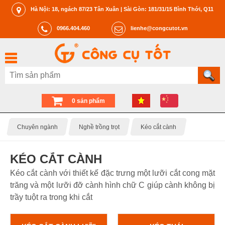
Hà Nội: 18, ngách 87/23 Tân Xuân | Sài Gòn: 181/31/15 Bình Thới, Q11
0966.404.460
lienhe@congcutot.vn
0 sản phẩm
Chuyên ngành
Nghề trồng trọt
Kéo cắt cành
KÉO CẮT CÀNH
Kéo cắt cành với thiết kế đặc trưng một lưỡi cắt cong mặt
trăng và một lưỡi đỡ cành hình chữ C giúp cành không bị
trầy tuột ra trong khi cắt