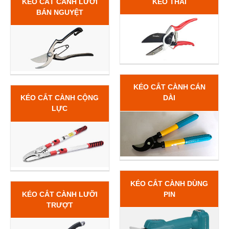
KÉO CẮT CÀNH LƯỠI
KÉO THÁI
BÁN NGUYỆT
KÉO CẮT CÀNH CÁN
KÉO CẮT CÀNH CỘNG
DÀI
LỰC
KÉO CẮT CÀNH DÙNG
KÉO CẮT CÀNH LƯỠI
PIN
TRƯỢT