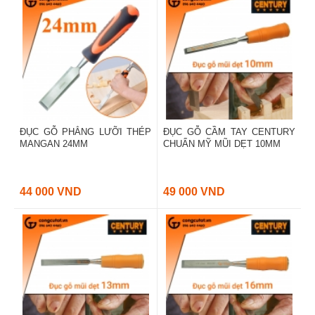
ĐỤC GỖ PHẲNG LƯỠI THÉP
ĐỤC GỖ CẦM TAY CENTURY
MANGAN 24MM
CHUẨN MỸ MŨI DẸT 10MM
44 000 VND
49 000 VND