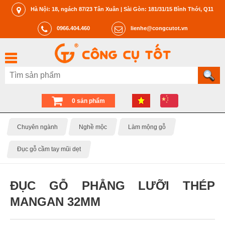
Hà Nội: 18, ngách 87/23 Tân Xuân | Sài Gòn: 181/31/15 Bình Thới, Q11
0966.404.460
lienhe@congcutot.vn
0 sản phẩm
Chuyên ngành
Nghề mộc
Làm mộng gỗ
Đục gỗ cầm tay mũi dẹt
ĐỤC GỖ PHẲNG LƯỠI THÉP
MANGAN 32MM