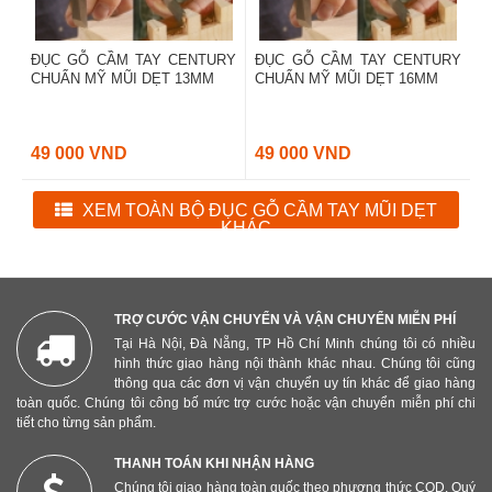
ĐỤC GỖ CẦM TAY CENTURY
ĐỤC GỖ CẦM TAY CENTURY
CHUẨN MỸ MŨI DẸT 13MM
CHUẨN MỸ MŨI DẸT 16MM
49 000 VND
49 000 VND
XEM TOÀN BỘ ĐỤC GỖ CẦM TAY MŨI DẸT
KHÁC
TRỢ CƯỚC VẬN CHUYỂN VÀ VẬN CHUYỂN MIỄN PHÍ
Tại Hà Nội, Đà Nẵng, TP Hồ Chí Minh chúng tôi có nhiều
hình thức giao hàng nội thành khác nhau. Chúng tôi cũng
thông qua các đơn vị vận chuyển uy tín khác để giao hàng
toàn quốc. Chúng tôi công bố mức trợ cước hoặc vận chuyển miễn phí chi
tiết cho từng sản phẩm.
THANH TOÁN KHI NHẬN HÀNG
Chúng tôi giao hàng toàn quốc theo phương thức COD. Quý