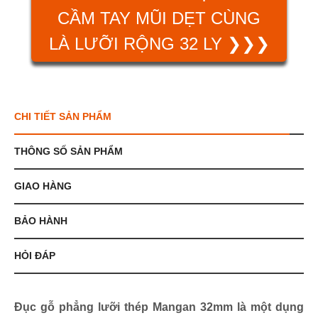
CẦM TAY MŨI DẸT CÙNG
LÀ LƯỠI RỘNG 32 LY ❯❯❯
CHI TIẾT SẢN PHẨM
THÔNG SỐ SẢN PHẨM
GIAO HÀNG
BẢO HÀNH
HỎI ĐÁP
Đục gỗ phẳng lưỡi thép Mangan 32mm là một dụng