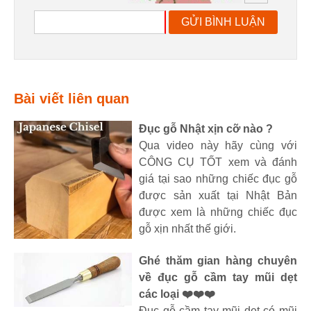
GỬI BÌNH LUẬN
Bài viết liên quan
Đục gỗ Nhật xịn cỡ nào ?
Qua video này hãy cùng với
CÔNG CỤ TỐT xem và đánh
giá tại sao những chiếc đục gỗ
được sản xuất tại Nhật Bản
được xem là những chiếc đục
gỗ xịn nhất thế giới.
Ghé thăm gian hàng chuyên
về đục gỗ cầm tay mũi dẹt
các loại ❤️❤️❤️
Đục gỗ cầm tay mũi dẹt có mũi