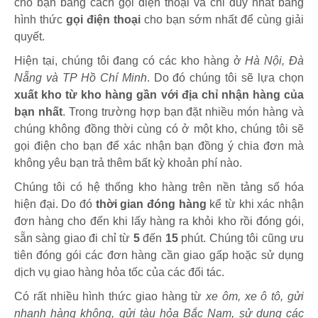
cho bạn bằng cách gọi điện thoại và chỉ duy nhất bằng
hình thức
gọi điện thoại
cho bạn sớm nhất để cùng giải
quyết.
Hiện tại, chúng tôi đang có các kho hàng ở
Hà Nội, Đà
Nẵng và TP Hồ Chí Minh
. Do đó chúng tôi sẽ lựa chọn
xuất kho từ kho hàng gần với địa chỉ nhận hàng của
bạn nhất
. Trong trường hợp bạn đặt nhiều món hàng và
chúng không đồng thời cùng có ở một kho, chúng tôi sẽ
gọi điện cho bạn để xác nhận bạn đồng ý chia đơn mà
không yêu bạn trả thêm bất kỳ khoản phí nào.
Chúng tôi có hệ thống kho hàng trên nền tảng số hóa
hiện đại. Do đó
thời gian đóng hàng
kể từ khi xác nhận
đơn hàng cho đến khi lấy hàng ra khỏi kho rồi đóng gói,
sẵn sàng giao đi chỉ từ
5
đến
15
phút
.
Chúng tôi cũng ưu
tiên đóng gói các đơn hàng cần giao gấp hoặc sử dụng
dịch vụ giao hàng hỏa tốc của các đối tác.
Có rất nhiều hình thức giao hàng từ
xe ôm, xe ô tô, gửi
nhanh hàng không, gửi tàu hỏa Bắc Nam, sử dụng các