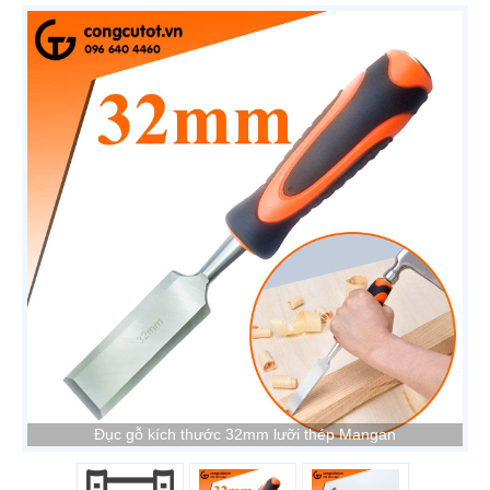
Đục gỗ kích thước 32mm lưỡi thép Mangan