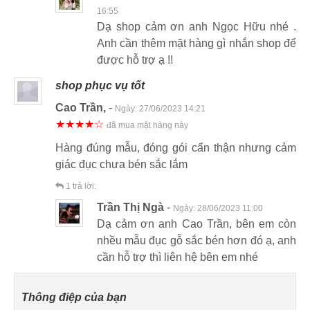
16:55
Dạ shop cảm ơn anh Ngọc Hữu nhé .
Anh cần thêm mặt hàng gì nhắn shop để
được hỗ trợ ạ !!
shop phục vụ tốt
Cao Trần,
-
Ngày:
27/06/2023 14:21
★★★★☆
đã mua mặt hàng này
Hàng đúng mẫu, đóng gói cẩn thận nhưng cảm
giác đục chưa bén sắc lắm
1
trả lời:
Trần Thị Ngà
-
Ngày:
28/06/2023 11:00
Dạ cảm ơn anh Cao Trần, bên em còn
nhều mẫu đục gỗ sắc bén hơn đó ạ, anh
cần hỗ trợ thì liên hệ bên em nhé
Thông điệp của bạn