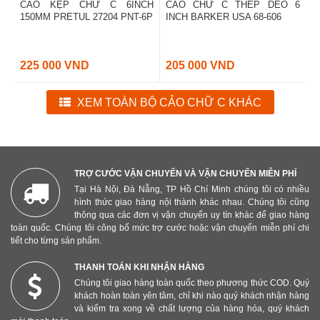
CẢO KẸP CHỮ C 6INCH
CẢO CHỮ C THÉP DẺO 6
150MM PRETUL 27204 PNT-6P
INCH BARKER USA 68-606
225 000 VND
205 000 VND
XEM TOÀN BỘ CẢO CHỮ C KHÁC
TRỢ CƯỚC VẬN CHUYỂN VÀ VẬN CHUYỂN MIỄN PHÍ
Tại Hà Nội, Đà Nẵng, TP Hồ Chí Minh chúng tôi có nhiều
hình thức giao hàng nội thành khác nhau. Chúng tôi cũng
thông qua các đơn vị vận chuyển uy tín khác để giao hàng
toàn quốc. Chúng tôi công bố mức trợ cước hoặc vận chuyển miễn phí chi
tiết cho từng sản phẩm.
THANH TOÁN KHI NHẬN HÀNG
Chúng tôi giao hàng toàn quốc theo phương thức COD. Quý
khách hoàn toàn yên tâm, chỉ khi nào quý khách nhận hàng
và kiểm tra xong về chất lượng của hàng hóa, quý khách