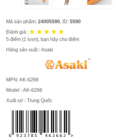
Mã sản phẩm:
24005590
, ID:
5590
Đánh giá :
5
điểm (
1
lượt), bạn hãy cho điểm
Hãng sản xuất :
Asaki
MPN:
AK-6266
Model :
AK-6266
Xuất xứ : Trung Quốc
6
9
2
3
7
8
5
4
6
2
6
6
2
>