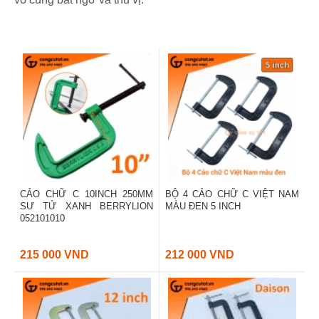
CẢO CHỮ C 10INCH 250MM
BỘ 4 CẢO CHỮ C VIỆT NAM
SƯ TỬ XANH BERRYLION
MÀU ĐEN 5 INCH
052101010
215 000 VND
212 000 VND