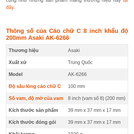
cũng như những sản phẩm mang thương hiệu này
tại
đây
.
Thông số của Cảo chữ C 8 inch khẩu độ
200mm Asaki AK-6266
Thương hiệu
Asaki
Xuất xứ
Trung Quốc
Model
AK-6266
Độ sâu lòng cảo chữ C
100
mm
Số vam, độ mở của vam
8 inch (vam số 8) (
200
mm
)
Kích thước sản phẩm
39 mm
x
37 mm
x
17 mm
Kích thước đóng gói
39 mm x 37 mm x 17 mm