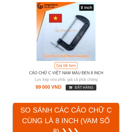
Giá tốt hơn
CẢO CHỮ C VIỆT NAM MÀU ĐEN 8 INCH
Lực kẹp vừa phải, giá cả phải chăng
89 000 VND
ĐẶT HÀNG
SO SÁNH CÁC CẢO CHỮ C
CÙNG LÀ 8 INCH (VAM SỐ
8) ❯❯❯