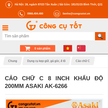
Hà Nội: 18, ngách 87/23 Tân Xuân | Sài Gòn: 181/31/15 Bình Thới, Q11
0966.404.460
lienhe@congcutot.vn
0 sản phẩm
Chung
Dụng cụ kẹp giữ, gá góc, ê tô
Cảo chữ C
CẢO CHỮ C 8 INCH KHẨU ĐỘ
200MM ASAKI AK-6266