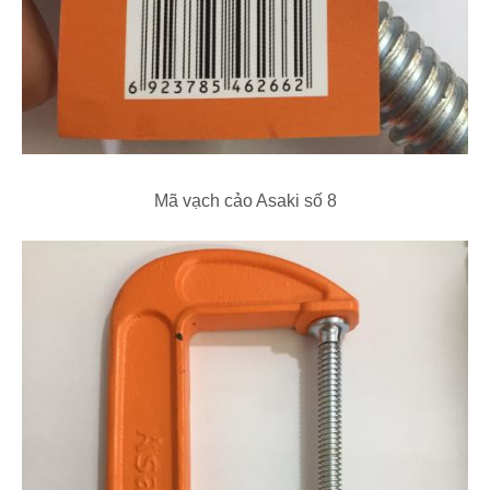
Mã vạch cảo Asaki số 8