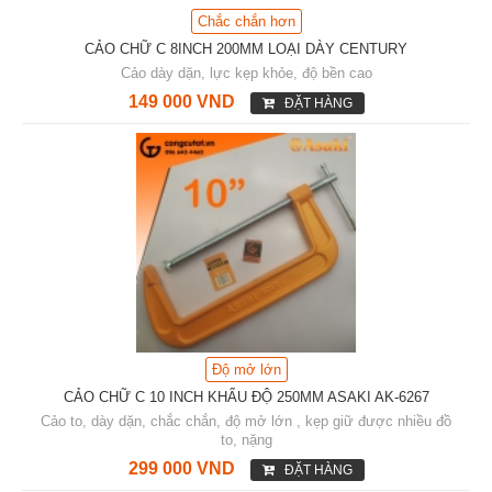
Chắc chắn hơn
CẢO CHỮ C 8INCH 200MM LOẠI DÀY CENTURY
Cảo dày dặn, lực kẹp khỏe, độ bền cao
149 000 VND
ĐẶT HÀNG
Độ mở lớn
CẢO CHỮ C 10 INCH KHẨU ĐỘ 250MM ASAKI AK-6267
Cảo to, dày dặn, chắc chắn, độ mở lớn , kẹp giữ được nhiều đồ
to, nặng
299 000 VND
ĐẶT HÀNG