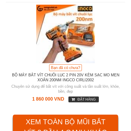
Bạn đã có chưa?
BỘ MÁY BẮT VÍT CHUÔI LỤC 2 PIN 20V KÈM SẠC MO MEN
XOẮN 200NM INGCO CIRLI2002
Chuyên sử dụng để bắt vít với công suất và tần suất lớn, khỏe,
bền, đẹp
1 860 000 VND
ĐẶT HÀNG
XEM TOÀN BỘ MŨI BẮT