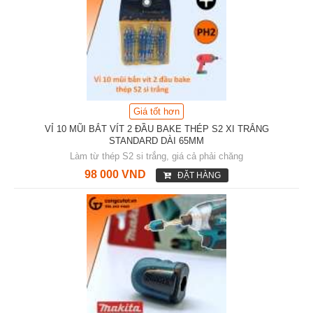
Giá tốt hơn
VỈ 10 MŨI BẮT VÍT 2 ĐẦU BAKE THÉP S2 XI TRẮNG
STANDARD DÀI 65MM
Làm từ thép S2 si trắng, giá cả phải chăng
98 000 VND
ĐẶT HÀNG