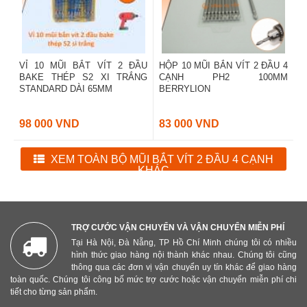
VỈ 10 MŨI BẮT VÍT 2 ĐẦU
HỘP 10 MŨI BẮN VÍT 2 ĐẦU 4
BAKE THÉP S2 XI TRẮNG
CẠNH PH2 100MM
STANDARD DÀI 65MM
BERRYLION
98 000 VND
83 000 VND
XEM TOÀN BỘ MŨI BẮT VÍT 2 ĐẦU 4 CẠNH
KHÁC
TRỢ CƯỚC VẬN CHUYỂN VÀ VẬN CHUYỂN MIỄN PHÍ
Tại Hà Nội, Đà Nẵng, TP Hồ Chí Minh chúng tôi có nhiều
hình thức giao hàng nội thành khác nhau. Chúng tôi cũng
thông qua các đơn vị vận chuyển uy tín khác để giao hàng
toàn quốc. Chúng tôi công bố mức trợ cước hoặc vận chuyển miễn phí chi
tiết cho từng sản phẩm.