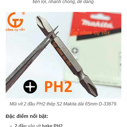
tiện lợi, nhanh chóng, dễ dàng.
Mũi vít 2 đầu PH2 thép S2 Makita dài 65mm D-33679.
Đặc điểm nổi bật:
2 đầu
vặn vít
bake PH2
.