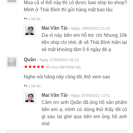
Mua cả vỉ thế này thì có được bao ship ko shop?
Mình ở Thái Bình thì gửi hàng mất bao lâu
1
trả lời:
Mai Văn Tài
-
Ngày:
29/09/2021 21:32
Dạ vỉ này bên em hỗ trợ chị Nhung 10k
tiền ship chị nhé, đi về Thái Bình hiện tại
sẽ mất khoảng tầm 5 6 ngày đó ạ
Quân
-
Ngày:
07/09/2021 06:13
★★★★★
đã mua mặt hàng này
Nghe nói hãng này cũng tốt, thử xem sao
1
trả lời:
Mai Văn Tài
-
Ngày:
07/09/2021 13:51
Cảm ơn anh Quân đã ủng hộ sản phẩm
bên em ạ, mình cứ dùng thử thấy tốt có
gì sau lại ghé qua bên em ủng hộ anh
nhé