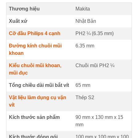
Thương hiệu
Makita
Xuất xứ
Nhật Bản
Cỡ đầu Philips 4 cạnh
PH2 ¼ (
6.35
mm
)
Đường kính chuôi mũi
6.35
mm
khoan
Kiểu chuôi mũi khoan,
Chuôi mũi PH2 ¼
mũi đục
Tổng chiều dài mũi bắt vít
65
mm
Vật liệu làm dụng cụ vặn
Thép S2
vít
Kích thước sản phẩm
90 mm
x
130 mm
x
15
mm
Kích thước đóng gói
100 mm x 100 mm x 100