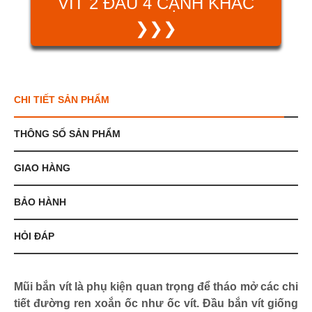
VÍT 2 ĐẦU 4 CẠNH KHÁC
❯❯❯
CHI TIẾT SẢN PHẨM
THÔNG SỐ SẢN PHẨM
GIAO HÀNG
BẢO HÀNH
HỎI ĐÁP
Mũi bắn vít là phụ kiện quan trọng để tháo mở các chi
tiết đường ren xoắn ốc như ốc vít. Đầu bắn vít giống