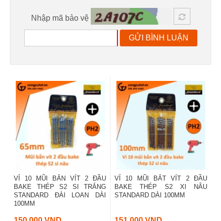
Nhập mã bảo vệ
GỬI BÌNH LUẬN
VỈ 10 MŨI BẮN VÍT 2 ĐẦU
VỈ 10 MŨI BẮT VÍT 2 ĐẦU
BAKE THÉP S2 SI TRẮNG
BAKE THÉP S2 XI NÂU
STANDARD ĐÀI LOAN DÀI
STANDARD DÀI 100MM
100MM
150 000 VND
151 000 VND