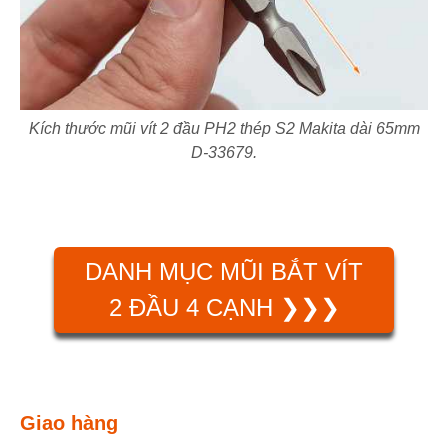
Kích thước mũi vít 2 đầu PH2 thép S2 Makita dài 65mm
D-33679.
DANH MỤC MŨI BẮT VÍT
2 ĐẦU 4 CẠNH ❯❯❯
Giao hàng