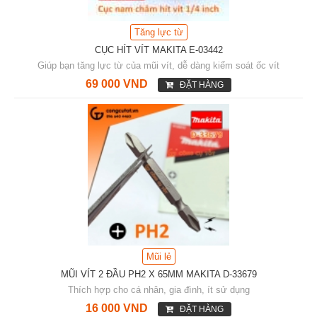
Tăng lực từ
CỤC HÍT VÍT MAKITA E-03442
Giúp bạn tăng lực từ của mũi vít, dễ dàng kiểm soát ốc vít
69 000 VND
ĐẶT HÀNG
Mũi lẻ
MŨI VÍT 2 ĐẦU PH2 X 65MM MAKITA D-33679
Thích hợp cho cá nhân, gia đình, ít sử dụng
16 000 VND
ĐẶT HÀNG