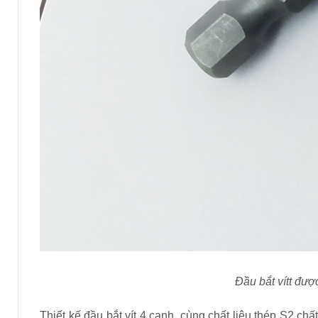
Đầu bắt vítt đư
Thiết kế đầu bắt vít 4 cạnh, cùng chất liệu thép S2 chấ