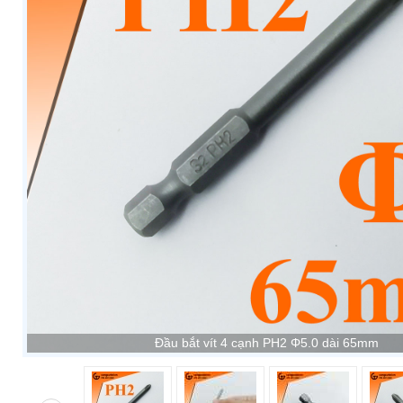
Đầu bắt vít 4 cạnh PH2 Φ5.0 dài 65mm