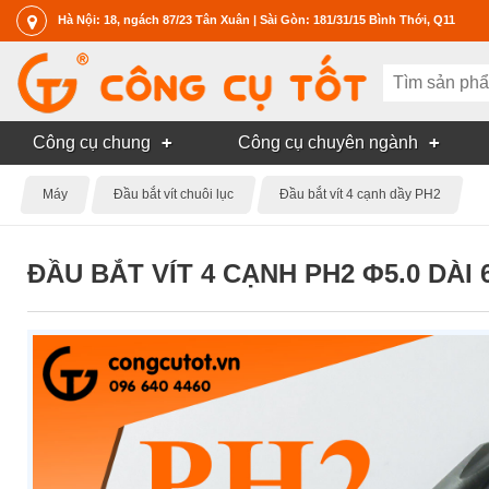
Hà Nội: 18, ngách 87/23 Tân Xuân | Sài Gòn: 181/31/15 Bình Thới, Q11
Công cụ chung
Công cụ chuyên ngành
Máy
Đầu bắt vít chuôi lục
Đầu bắt vít 4 cạnh dầy PH2
ĐẦU BẮT VÍT 4 CẠNH PH2 Φ5.0 DÀI