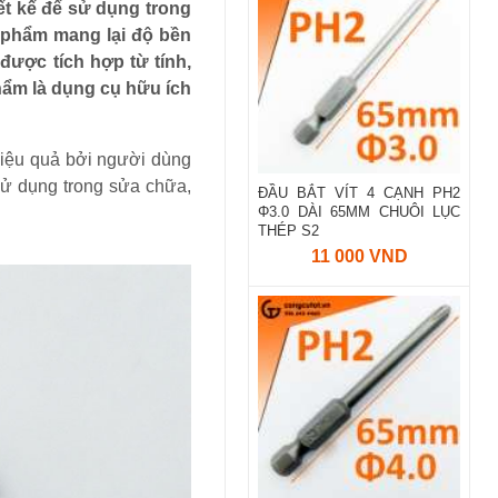
ết kế để sử dụng trong
ản phẩm mang lại độ bền
được tích hợp từ tính,
phẩm là dụng cụ hữu ích
hiệu quả bởi người dùng
sử dụng trong sửa chữa,
ĐẦU BẮT VÍT 4 CẠNH PH2
Φ3.0 DÀI 65MM CHUÔI LỤC
THÉP S2
11 000 VND