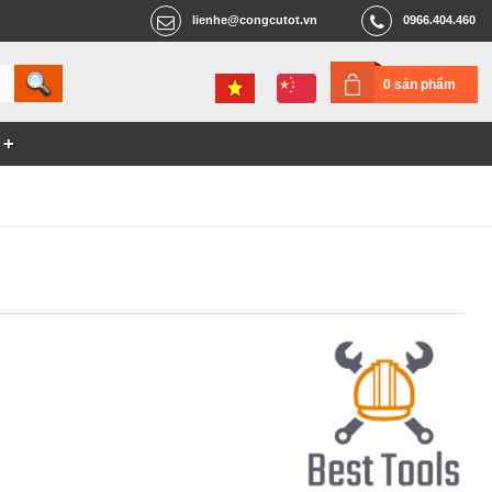
lienhe@congcutot.vn
0966.404.460
0 sản phẩm