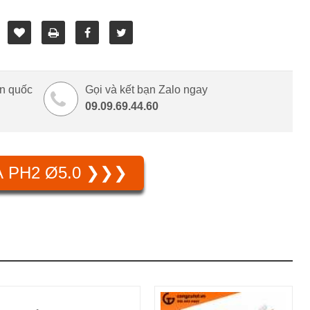
àn quốc
Gọi và kết bạn Zalo ngay
09.09.69.44.60
À PH2 Ø5.0 ❯❯❯