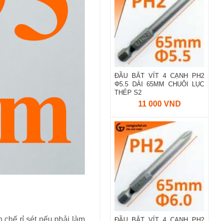
ĐẦU BẮT VÍT 4 CẠNH PH2
Φ5.5 DÀI 65MM CHUÔI LỤC
THÉP S2
11 000 VND
n chế rỉ sét nếu phải làm
ĐẦU BẮT VÍT 4 CẠNH PH2