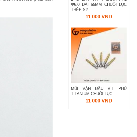
Φ6.0 DÀI 65MM CHUÔI LỤC
THÉP S2
11 000 VND
MŨI VẶN ĐẦU VÍT PHỦ
TITANIUM CHUÔI LỤC
11 000 VND