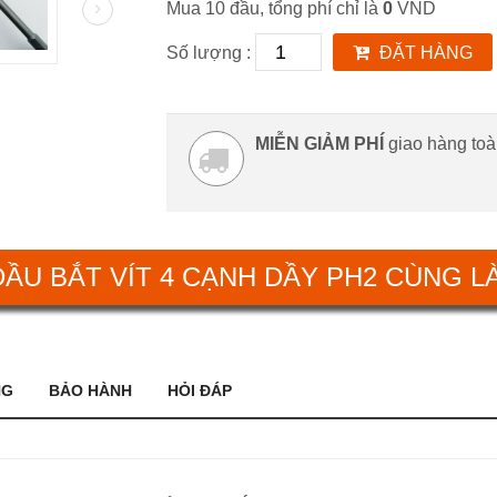
Mua 10 đầu, tổng phí chỉ là
0
VND
Số lượng :
ĐẶT HÀNG
MIỄN GIẢM PHÍ
giao hàng to
ẦU BẮT VÍT 4 CẠNH DẦY PH2 CÙNG L
NG
BẢO HÀNH
HỎI ĐÁP