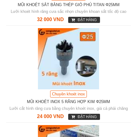
MŨI KHOÉT SẮT BẰNG THÉP GIÓ PHỦ TITAN Φ25MM
Lưỡi khoét hình răng cưa sắc nhọn chuyên khoan sắt tốc độ cao
32 000 VND
ĐẶT HÀNG
Chuyên khoét inox
MŨI KHOÉT INOX 5 RĂNG HỢP KIM Φ25MM
Lưỡi cắt hình răng cưa bằng chuyên khoét inox, giá cả phải chăng
24 000 VND
ĐẶT HÀNG