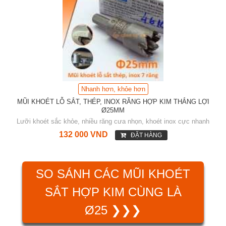
Nhanh hơn, khỏe hơn
MŨI KHOÉT LỖ SẮT, THÉP, INOX RĂNG HỢP KIM THẮNG LỢI
Ø25MM
Lưỡi khoét sắc khỏe, nhiều răng cưa nhọn, khoét inox cực nhanh
132 000 VND
ĐẶT HÀNG
SO SÁNH CÁC MŨI KHOÉT
SẮT HỢP KIM CÙNG LÀ
Ø25 ❯❯❯