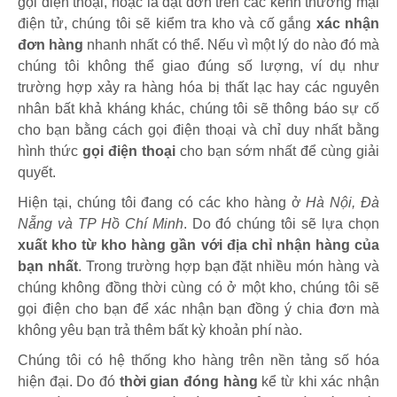
gọi điện thoại, hoặc là đặt đơn trên các kênh thương mại
điện tử, chúng tôi sẽ kiểm tra kho và cố gắng
xác nhận
đơn hàng
nhanh nhất có thể. Nếu vì một lý do nào đó mà
chúng tôi không thể giao đúng số lượng, ví dụ như
trường hợp xảy ra hàng hóa bị thất lạc hay các nguyên
nhân bất khả kháng khác, chúng tôi sẽ thông báo sự cố
cho bạn bằng cách gọi điện thoại và chỉ duy nhất bằng
hình thức
gọi điện thoại
cho bạn sớm nhất để cùng giải
quyết.
Hiện tại, chúng tôi đang có các kho hàng ở
Hà Nội, Đà
Nẵng và TP Hồ Chí Minh
. Do đó chúng tôi sẽ lựa chọn
xuất kho từ kho hàng gần với địa chỉ nhận hàng của
bạn nhất
. Trong trường hợp bạn đặt nhiều món hàng và
chúng không đồng thời cùng có ở một kho, chúng tôi sẽ
gọi điện cho bạn để xác nhận bạn đồng ý chia đơn mà
không yêu bạn trả thêm bất kỳ khoản phí nào.
Chúng tôi có hệ thống kho hàng trên nền tảng số hóa
hiện đại. Do đó
thời gian đóng hàng
kể từ khi xác nhận