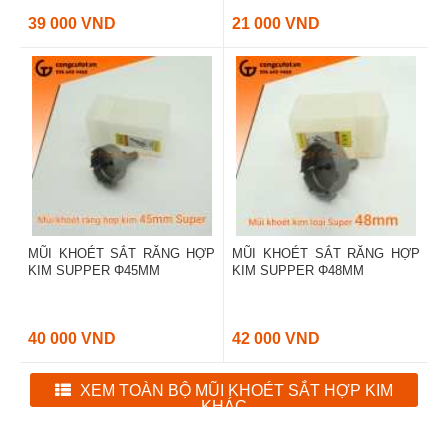
39 000 VND
21 000 VND
MŨI KHOÉT SẮT RĂNG HỢP
MŨI KHOÉT SẮT RĂNG HỢP
KIM SUPPER Φ45MM
KIM SUPPER Φ48MM
40 000 VND
42 000 VND
XEM TOÀN BỘ MŨI KHOÉT SẮT HỢP KIM
KHÁC