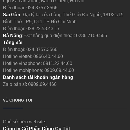
ngõ 87 Tân Xuân, Bắc Từ Liêm, Hà Nội
Điện thoại:
024.3757.3566
Sài Gòn
: Đại lý tại cửa hàng Thế Giới Đồ Nghề, 181/31/15
Bình Thới, P9, Q11,TP Hồ Chí Minh
Điện thoại:
028.22.53.43.17
Đà Nẵng
: Đặt hàng qua điện thoại:
0236.7109.565
Tổng đài
:
Điện thoại:
024.3757.3566
Hotline viettel:
0966.40.44.60
Hotline vinaphone:
0911.22.44.60
Hotline mobiphone:
0909.69.44.60
Danh sách tài khoản ngân hàng
Zalo bán sỉ: 0909.69.4460
VỀ CHÚNG TÔI
Chủ sở hữu website:
Công ty Cổ Phần Công Cụ Tốt