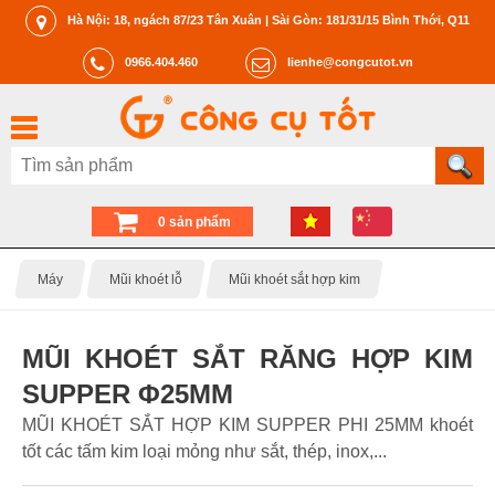
Hà Nội: 18, ngách 87/23 Tân Xuân | Sài Gòn: 181/31/15 Bình Thới, Q11
0966.404.460
lienhe@congcutot.vn
0 sản phẩm
Máy
Mũi khoét lỗ
Mũi khoét sắt hợp kim
MŨI KHOÉT SẮT RĂNG HỢP KIM
SUPPER Φ25MM
MŨI KHOÉT SẮT HỢP KIM SUPPER PHI 25MM khoét
tốt các tấm kim loại mỏng như sắt, thép, inox,...