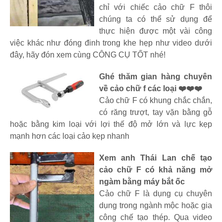
chỉ với chiếc cảo chữ F thôi
chúng ta có thể sử dụng để
thực hiện được một vài công
việc khác như đóng đinh trong khe hẹp như video dưới
đây, hãy đón xem cùng CÔNG CỤ TỐT nhé!
Ghé thăm gian hàng chuyên
về cảo chữ f các loại ❤️❤️❤️
Cảo chữ F có khung chắc chắn,
có răng trượt, tay vặn bằng gỗ
hoặc bằng kim loại với lợi thế độ mở lớn và lực kẹp
mạnh hơn các loại cảo kẹp nhanh
Xem anh Thái Lan chế tạo
cảo chữ F có khả năng mở
ngàm bằng máy bắt ốc
Cảo chữ F là dụng cụ chuyên
dụng trong ngành mộc hoặc gia
công chế tạo thép. Qua video