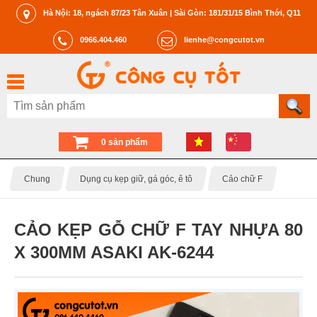
Hà Nội: 18, ngách 87/23 Tân Xuân | Sài Gòn: 181/31/15 Bình Thới, Q11
0966.404.460
lienhe@congcutot.vn
0 sản phẩm
Chung
Dụng cụ kẹp giữ, gá góc, ê tô
Cảo chữ F
CẢO KẸP GỖ CHỮ F TAY NHỰA 80
X 300MM ASAKI AK-6244