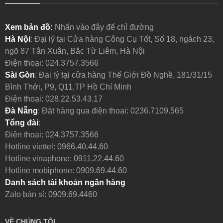
Xem bản đồ:
Nhấn vào đây để chỉ đường
Hà Nội
: Đại lý tại Cửa hàng Công Cụ Tốt, Số 18, ngách 23,
ngõ 87 Tân Xuân, Bắc Từ Liêm, Hà Nội
Điện thoại:
024.3757.3566
Sài Gòn
: Đại lý tại cửa hàng Thế Giới Đồ Nghề, 181/31/15
Bình Thới, P9, Q11,TP Hồ Chí Minh
Điện thoại:
028.22.53.43.17
Đà Nẵng
: Đặt hàng qua điện thoại:
0236.7109.565
Tổng đài
:
Điện thoại:
024.3757.3566
Hotline viettel:
0966.40.44.60
Hotline vinaphone:
0911.22.44.60
Hotline mobiphone:
0909.69.44.60
Danh sách tài khoản ngân hàng
Zalo bán sỉ: 0909.69.4460
VỀ CHÚNG TÔI