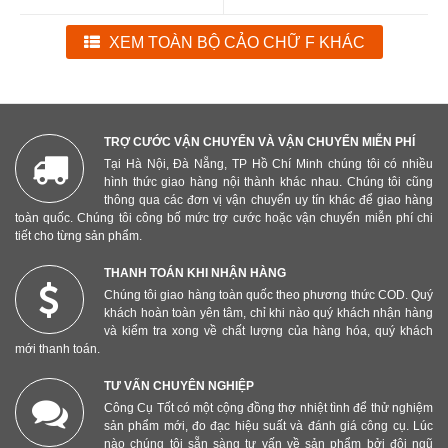
XEM TOÀN BỘ CẢO CHỮ F KHÁC
TRỢ CƯỚC VẬN CHUYỂN VÀ VẬN CHUYỂN MIỄN PHÍ
Tại Hà Nội, Đà Nẵng, TP Hồ Chí Minh chúng tôi có nhiều
hình thức giao hàng nội thành khác nhau. Chúng tôi cũng
thông qua các đơn vị vận chuyển uy tín khác để giao hàng
toàn quốc. Chúng tôi công bố mức trợ cước hoặc vận chuyển miễn phí chi
tiết cho từng sản phẩm.
THANH TOÁN KHI NHẬN HÀNG
Chúng tôi giao hàng toàn quốc theo phương thức COD. Quý
khách hoàn toàn yên tâm, chỉ khi nào quý khách nhận hàng
và kiểm tra xong về chất lượng của hàng hóa, quý khách
mới thanh toán.
TƯ VẤN CHUYÊN NGHIỆP
Công Cụ Tốt có một cộng đồng thợ nhiệt tình để thử nghiệm
sản phẩm mới, đo đạc hiệu suất và đánh giá công cụ. Lúc
nào chúng tôi sẵn sàng tư vấn về sản phẩm bởi đội ngũ