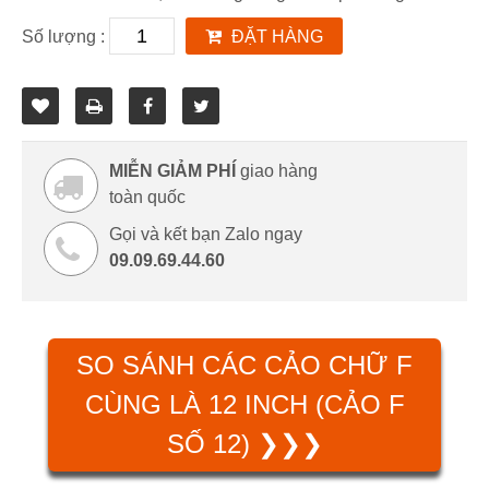
Số lượng :
ĐẶT HÀNG
MIỄN GIẢM PHÍ
giao hàng
toàn quốc
Gọi và kết bạn Zalo ngay
09.09.69.44.60
SO SÁNH CÁC CẢO CHỮ F
CÙNG LÀ 12 INCH (CẢO F
SỐ 12) ❯❯❯