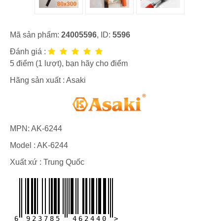
Mã sản phẩm:
24005596
, ID:
5596
Đánh giá :
5
điểm (
1
lượt), bạn hãy cho điểm
Hãng sản xuất :
Asaki
MPN:
AK-6244
Model :
AK-6244
Xuất xứ : Trung Quốc
6
9
2
3
7
8
5
4
6
2
4
4
0
>