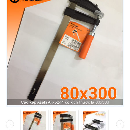
Cảo kẹp Asaki AK-6244 có kích thước là 80x300