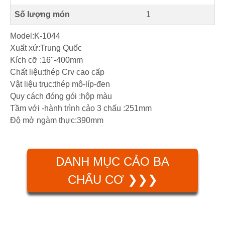
Số lượng món
1
Model:K-1044
Xuất xứ:Trung Quốc
Kích cỡ :16''-400mm
Chất liệu:thép Crv cao cấp
Vật liệu trục:thép mô-líp-đen
Quy cách đóng gói :hộp màu
Tầm với -hành trình cảo 3 chấu :251mm
Độ mở ngàm thực:390mm
DANH MỤC CẢO BA
CHẤU CƠ ❯❯❯