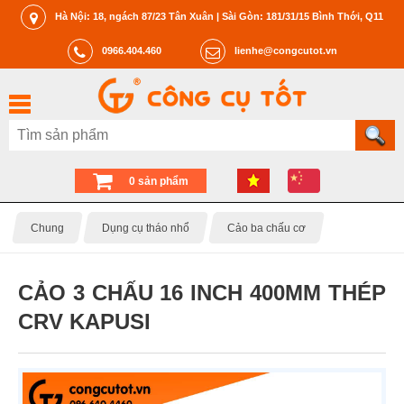
Hà Nội: 18, ngách 87/23 Tân Xuân | Sài Gòn: 181/31/15 Bình Thới, Q11
0966.404.460
lienhe@congcutot.vn
0 sản phẩm
Chung
Dụng cụ tháo nhổ
Cảo ba chấu cơ
CẢO 3 CHẤU 16 INCH 400MM THÉP
CRV KAPUSI