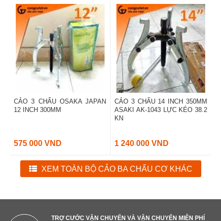
CẢO 3 CHẤU OSAKA JAPAN
CẢO 3 CHẤU 14 INCH 350MM
12 INCH 300MM
ASAKI AK-1043 LỰC KÉO 38.2
KN
575 000 VND
1 240 000 VND
XEM TOÀN BỘ CẢO BA CHẤU CƠ KHÁC
TRỢ CƯỚC VẬN CHUYỂN VÀ VẬN CHUYỂN MIỄN PHÍ