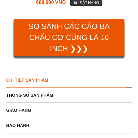
689 000 VND
ĐẶT HÀNG
SO SÁNH CÁC CẢO BA
CHẤU CƠ CÙNG LÀ 16
INCH ❯❯❯
CHI TIẾT SẢN PHẨM
THÔNG SỐ SẢN PHẨM
GIAO HÀNG
BẢO HÀNH