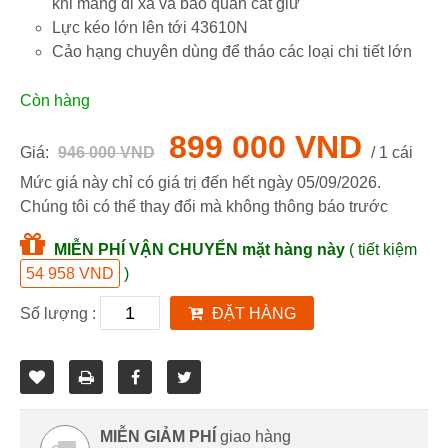
khi mang đi xa và bảo quản cất giữ
Lực kéo lớn lên tới 43610N
Cảo hạng chuyên dùng để tháo các loại chi tiết lớn
Còn hàng
899 000 VND
Giá:
946 000 VND
/ 1 cái
Mức giá này chỉ có giá trị đến hết ngày
05/09/2026
.
Chúng tôi có thể thay đổi mà không thông báo trước
MIỄN PHÍ VẬN CHUYỂN mặt hàng này
( tiết kiệm
54 958 VND
)
Số lượng :
ĐẶT HÀNG
MIỄN GIẢM PHÍ
giao hàng