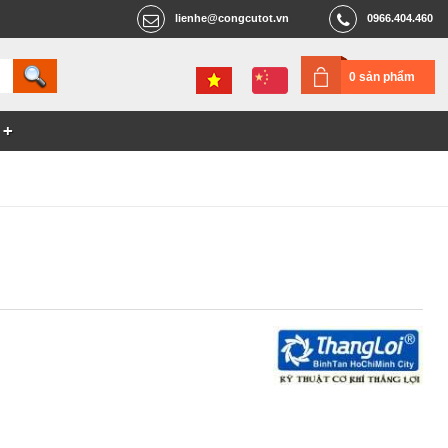
lienhe@congcutot.vn
0966.404.460
0 sản phẩm