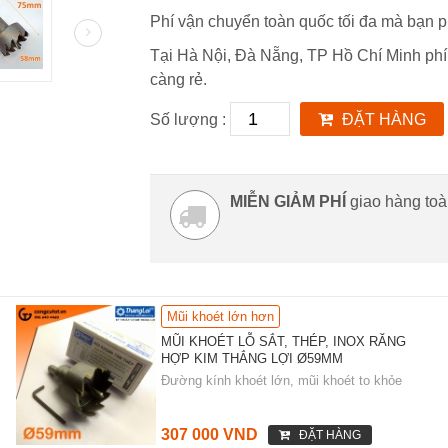
Phí vận chuyển toàn quốc tối đa mà bạn p
Tại Hà Nội, Đà Nẵng, TP Hồ Chí Minh phí
càng rẻ.
Số lượng :
ĐẶT HÀNG
MIỄN GIẢM PHÍ
giao hàng to
Mũi khoét lớn hơn
MŨI KHOÉT LỖ SẮT, THÉP, INOX RĂNG
HỢP KIM THẮNG LỢI Ø59MM
Đường kính khoét lớn, mũi khoét to khỏe
307 000 VND
ĐẶT HÀNG