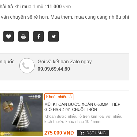
hải trả khi mua 1 mũi:
11 000
VND
 vận chuyển sẽ rẻ hơn. Mua thêm, mua cùng càng nhiều phí
àn quốc
Gọi và kết bạn Zalo ngay
09.09.69.44.60
Khoét nhiều lỗ
MŨI KHOAN BƯỚC XOẮN 6-60MM THÉP
GIÓ HSS 4241 CHUÔI TRÒN
Khoan được nhiều lỗ trên kim loại với nhiều
kích thước khác nhau 10-45mm
275 000 VND
ĐẶT HÀNG