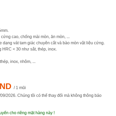
75mm.
độ cứng cao, chống mài mòn, ăn mòn, ...
e dạng vát tam giác chuyên cắt và bào mòn vật liệu cứng.
ng HRC < 30 như sắt, thép, inox.
thép, inox, nhôm, ...
VND
/ 1 mũi
/09/2026
. Chúng tôi có thể thay đổi mà không thông báo
uyển cho riêng mặt hàng này !