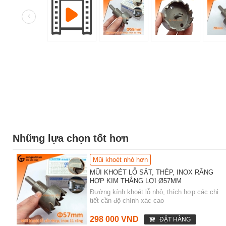
Những lựa chọn tốt hơn
Mũi khoét nhỏ hơn
MŨI KHOÉT LỖ SẮT, THÉP, INOX RĂNG
HỢP KIM THẮNG LỢI Ø57MM
Đường kính khoét lỗ nhỏ, thích hợp các chi
tiết cần độ chính xác cao
298 000 VND
ĐẶT HÀNG