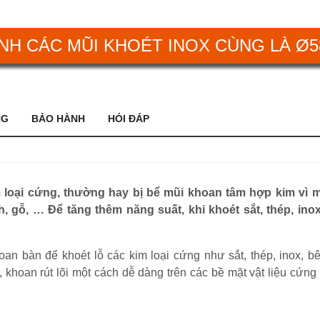
NH CÁC MŨI KHOÉT INOX CÙNG LÀ Ø
NG
BẢO HÀNH
HỎI ĐÁP
m loại cứng, thường hay bị bể mũi khoan tâm hợp kim vì 
 gỗ, … Để tăng thêm năng suất, khi khoét sắt, thép, ino
n bàn để khoét lỗ các kim loại cứng như sắt, thép, inox, b
, khoan rút lõi một cách dễ dàng trên các bề mặt vật liệu cứ