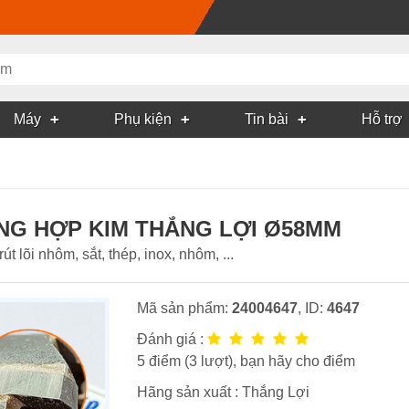
Máy
Phụ kiện
Tin bài
Hỗ trợ
ĂNG HỢP KIM THẮNG LỢI Ø58MM
õi nhôm, sắt, thép, inox, nhôm, ...
Mã sản phẩm:
24004647
, ID:
4647
Đánh giá :
5
điểm (
3
lượt), bạn hãy cho điểm
Hãng sản xuất :
Thắng Lợi