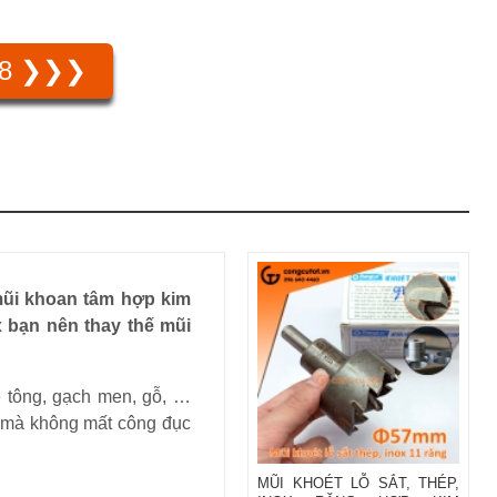
58 ❯❯❯
mũi khoan tâm hợp kim
x bạn nên thay thế mũi
ê tông, gạch men, gỗ, …
ng mà không mất công đục
MŨI KHOÉT LỖ SẮT, THÉP,