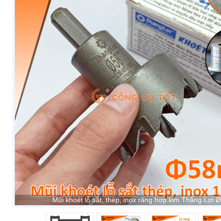
Mũi khoét lỗ sắt, thép, inox răng hợp kim Thắng Lợi