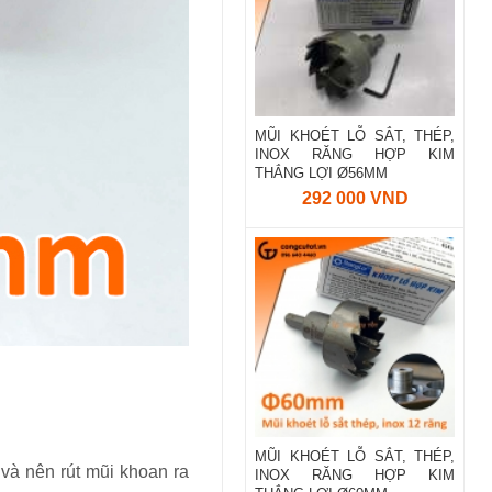
MŨI KHOÉT LỖ SẮT, THÉP,
INOX RĂNG HỢP KIM
THẮNG LỢI Ø56MM
292 000 VND
MŨI KHOÉT LỖ SẮT, THÉP,
và nên rút mũi khoan ra
INOX RĂNG HỢP KIM