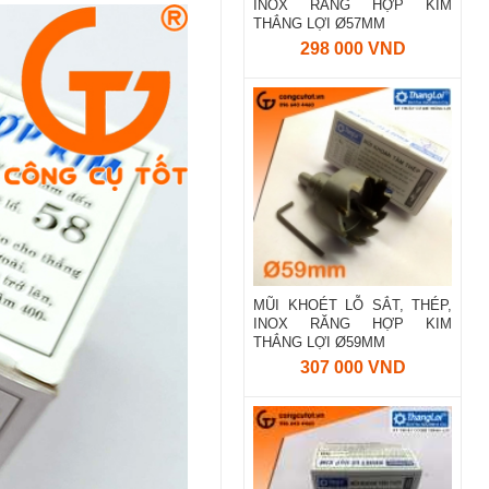
INOX RĂNG HỢP KIM
THẮNG LỢI Ø57MM
298 000 VND
MŨI KHOÉT LỖ SẮT, THÉP,
INOX RĂNG HỢP KIM
THẮNG LỢI Ø59MM
307 000 VND