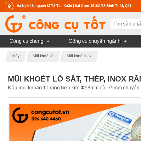
Hà Nội: 18, ngách 87/23 Tân Xuân | Sài Gòn: 181/31/15 Bình Thới, Q11
Công cụ chung
Công cụ chuyên ngành
Máy
Mũi khoét lỗ
Mũi khoét inox
MŨI KHOÉT LỖ SẮT, THÉP, INOX R
Đầu mũi khoan 11 răng hợp kim Φ58mm dài 75mm chuyên rút l