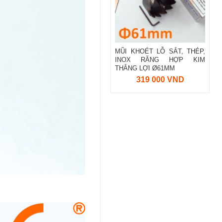
MŨI KHOÉT LỖ SẮT, THÉP,
INOX RĂNG HỢP KIM
THẮNG LỢI Ø61MM
319 000 VND