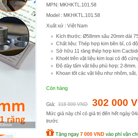
MPN:
MKHKTL.101.58
Model :
MKHKTL.101.58
Xuất xứ : Việt Nam
Kích thước: Ø58mm sâu 20mm dài 
Chất liệu: Thép hợp kim bền bỉ, có 
Sở hữu 11 răng thép hợp kim Cacbid
Khoét trên vật liệu kim loại có độ cứ
Độ dày tấm vật liệu phù hợp: 2-8mm.
Khoan tốt các vật liệu như nhôm, sắt, 
Còn hàng
302 000 
Giá:
318 000 VND
Mức giá này chỉ có giá trị đến hết ngày
04
trước
 Ø58mm
Tặng ngay
7 000 VND
vào phí vận ch