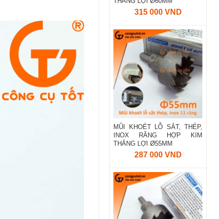
THẮNG LỢI Ø60MM
315 000 VND
MŨI KHOÉT LỖ SẮT, THÉP,
INOX RĂNG HỢP KIM
THẮNG LỢI Ø55MM
287 000 VND