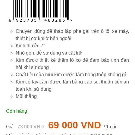
6
9
2
3
7
8
5
4
8
3
2
8
5
>
Chuyên dùng để tháo lắp phe gài trên ô tô, xe máy,
thiết bị cơ khí ở bên ngoài
Kích thước 7"
Nhỏ gọn, dễ sử dụng và cất trữ
Kìm được thiết kế thêm lò xo để đảm bảo tính đàn
hồi khi sử dụng
Chất liệu của mũi kìm được làm bằng thép không gỉ
Kìm có tay cầm được làm bằng cao su, thuận tiện an
toàn khi sử dụng
Mũi thẳng
Còn hàng
69 000 VND
Giá:
73 000 VND
/ 1 cái