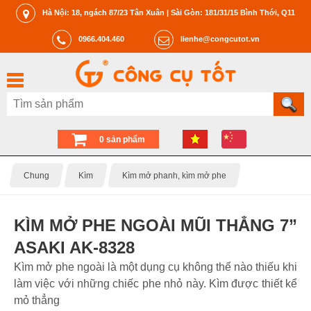
Hà Nội: 18, ngách 87/23 Tân Xuân | Sài Gòn: 181/31/15 Bình Thới, Q11
0966.404.460
lienhe@congcutot.vn
0 sản phẩm
Chung
Kìm
Kìm mở phanh, kìm mở phe
KÌM MỞ PHE NGOÀI MŨI THẲNG 7”
ASAKI AK-8328
Kìm mở phe ngoài là một dụng cụ không thể nào thiếu khi
làm việc với những chiếc phe nhỏ này. Kìm được thiết kể
mỏ thẳng