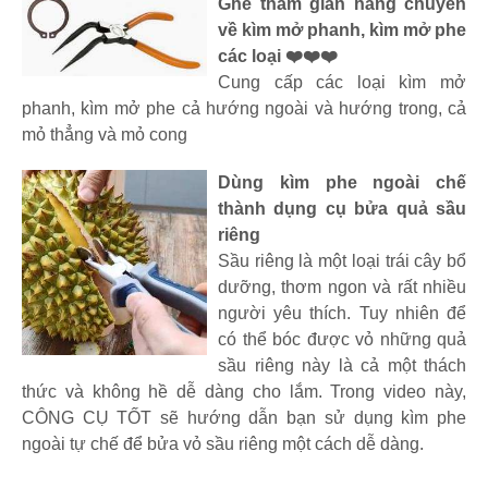
Ghé thăm gian hàng chuyên
về kìm mở phanh, kìm mở phe
các loại ❤️❤️❤️
Cung cấp các loại kìm mở
phanh, kìm mở phe cả hướng ngoài và hướng trong, cả
mỏ thẳng và mỏ cong
Dùng kìm phe ngoài chế
thành dụng cụ bửa quả sầu
riêng
Sầu riêng là một loại trái cây bổ
dưỡng, thơm ngon và rất nhiều
người yêu thích. Tuy nhiên để
có thể bóc được vỏ những quả
sầu riêng này là cả một thách
thức và không hề dễ dàng cho lắm. Trong video này,
CÔNG CỤ TỐT sẽ hướng dẫn bạn sử dụng kìm phe
ngoài tự chế để bửa vỏ sầu riêng một cách dễ dàng.