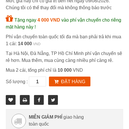
Mức giá này chỉ có giá trị đến hết ngày
09/08/2026
.
Chúng tôi có thể thay đổi mà không thông báo trước
Tặng ngay
4 000 VND
vào phí vận chuyển cho riêng
mặt hàng này !
Phí vận chuyển toàn quốc tối đa mà bạn phải trả khi mua
1 cái:
14 000
VND
Tại Hà Nội, Đà Nẵng, TP Hồ Chí Minh phí vận chuyển sẽ
rẻ hơn. Mua thêm, mua cùng càng nhiều phí càng rẻ.
Mua 2 cái, tổng phí chỉ là
10 000
VND
Số lượng :
ĐẶT HÀNG
MIỄN GIẢM PHÍ
giao hàng
toàn quốc