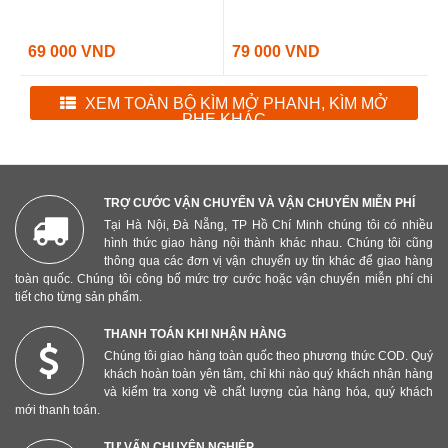
69 000 VND
79 000 VND
XEM TOÀN BỘ KÌM MỞ PHANH, KÌM MỞ
PHE KHÁC
TRỢ CƯỚC VẬN CHUYỂN VÀ VẬN CHUYỂN MIỄN PHÍ
Tại Hà Nội, Đà Nẵng, TP Hồ Chí Minh chúng tôi có nhiều
hình thức giao hàng nội thành khác nhau. Chúng tôi cũng
thông qua các đơn vị vận chuyển uy tín khác để giao hàng
toàn quốc. Chúng tôi công bố mức trợ cước hoặc vận chuyển miễn phí chi
tiết cho từng sản phẩm.
THANH TOÁN KHI NHẬN HÀNG
Chúng tôi giao hàng toàn quốc theo phương thức COD. Quý
khách hoàn toàn yên tâm, chỉ khi nào quý khách nhận hàng
và kiểm tra xong về chất lượng của hàng hóa, quý khách
mới thanh toán.
TƯ VẤN CHUYÊN NGHIỆP