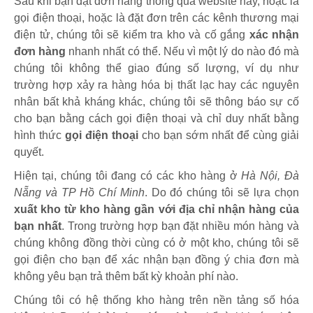
Sau khi bạn đặt đơn hàng thông qua website này, hoặc là
gọi điện thoại, hoặc là đặt đơn trên các kênh thương mại
điện tử, chúng tôi sẽ kiểm tra kho và cố gắng
xác nhận
đơn hàng
nhanh nhất có thể. Nếu vì một lý do nào đó mà
chúng tôi không thể giao đúng số lượng, ví dụ như
trường hợp xảy ra hàng hóa bị thất lạc hay các nguyên
nhân bất khả kháng khác, chúng tôi sẽ thông báo sự cố
cho bạn bằng cách gọi điện thoại và chỉ duy nhất bằng
hình thức
gọi điện thoại
cho bạn sớm nhất để cùng giải
quyết.
Hiện tại, chúng tôi đang có các kho hàng ở
Hà Nội, Đà
Nẵng và TP Hồ Chí Minh
. Do đó chúng tôi sẽ lựa chọn
xuất kho từ kho hàng gần với địa chỉ nhận hàng của
bạn nhất
. Trong trường hợp bạn đặt nhiều món hàng và
chúng không đồng thời cùng có ở một kho, chúng tôi sẽ
gọi điện cho bạn để xác nhận bạn đồng ý chia đơn mà
không yêu bạn trả thêm bất kỳ khoản phí nào.
Chúng tôi có hệ thống kho hàng trên nền tảng số hóa