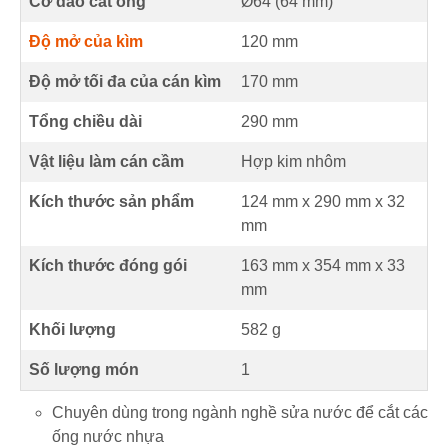
Cỡ dao cắt ống
Ø64 (
64
mm
)
Độ mở của kìm
120
mm
Độ mở tối đa của cán kìm
170
mm
Tổng chiều dài
290
mm
Vật liệu làm cán cầm
Hợp kim nhôm
Kích thước sản phẩm
124 mm
x
290 mm
x
32
mm
Kích thước đóng gói
163 mm x 354 mm x 33
mm
Khối lượng
582 g
Số lượng món
1
Chuyên dùng trong ngành nghề sửa nước để cắt các
ống nước nhựa