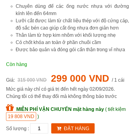
Chuyên dùng để các ống nước nhựa với đường
kính lên đến 64mm
Lưỡi cắt được làm từ chất liệu thép với độ cứng cáp,
độ sắc bén cao giúp cắt ống nhựa đơn giản hơn
Thân làm từ hợp kim nhôm với khối lượng nhẹ
Có chốt khóa an toàn ở phần chuôi cầm
Được bảo quản và đóng gói cẩn thận trong vỉ nhựa
Còn hàng
299 000 VND
Giá:
315 000 VND
/ 1 cái
Mức giá này chỉ có giá trị đến hết ngày
02/09/2026
.
Chúng tôi có thể thay đổi mà không thông báo trước
MIỄN PHÍ VẬN CHUYỂN mặt hàng này
( tiết kiệm
19 808 VND
)
Số lượng :
ĐẶT HÀNG