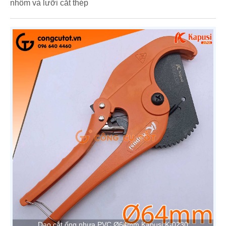
nhôm và lưỡi cắt thép
Dao cắt ống nhựa PVC Ø64mm Kapusi K-0230