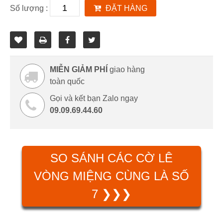
Số lượng :
ĐẶT HÀNG
MIỄN GIẢM PHÍ
giao hàng
toàn quốc
Gọi và kết bạn Zalo ngay
09.09.69.44.60
SO SÁNH CÁC CỜ LÊ
VÒNG MIỆNG CÙNG LÀ SỐ
7 ❯❯❯