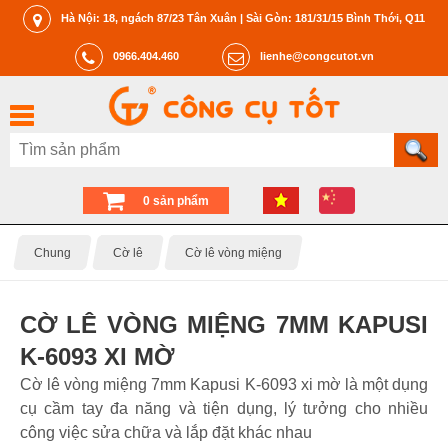
Hà Nội: 18, ngách 87/23 Tân Xuân | Sài Gòn: 181/31/15 Bình Thới, Q11
0966.404.460
lienhe@congcutot.vn
0 sản phẩm
Chung
Cờ lê
Cờ lê vòng miệng
CỜ LÊ VÒNG MIỆNG 7MM KAPUSI
K-6093 XI MỜ
Cờ lê vòng miệng 7mm Kapusi K-6093 xi mờ là một dụng
cụ cầm tay đa năng và tiện dụng, lý tưởng cho nhiều
công việc sửa chữa và lắp đặt khác nhau