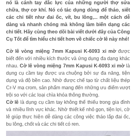
nó là cánh tay đắc lực của những người thợ sửa
chữa, thợ cơ khí. Nó có tác dụng dùng để tháo, siết
các chi tiết như đai ốc, vít, bu lông,... một cách dễ
dàng và nhanh chóng mà không làm biến dạng các
chi tiết. Hãy cùng theo dõi bài viết dưới đây của Công
Cụ Tốt để tìm hiểu chi tiết hơn về chiếc cờ lê này nhé!
Cờ lê vòng miệng 7mm Kapusi K-6093 xi mờ
được
biết đến với nhiều kích thước và ứng dụng đa dạng khác
nhau.
Cờ lê vòng miệng 7mm Kapusi K-6093 xi mờ
là
dụng cụ cầm tay được ưa chuộng bởi sự đa năng, tiện
dụng và độ bền cao. Nhờ được chế tạo từ chất liệu thép
Cr-V mạ crom, sản phẩm mang đến những ưu điểm vượt
trội so với các loại chìa khóa thông thường.
Cờ lê
là dụng cụ cầm tay không thể thiếu trong gia đình
và nhiều lĩnh vực khác. Nhờ thiết kế nhỏ gọn, tiện lợi, cờ
lê giúp thực hiện dễ dàng các công việc tháo lắp đai ốc,
bu lông, chốt và các chi tiết có ren.