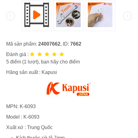
Mã sản phẩm:
24007662
, ID:
7662
Đánh giá :
5
điểm (
1
lượt), bạn hãy cho điểm
Hãng sản xuất :
Kapusi
MPN:
K-6093
Model :
K-6093
Xuất xứ : Trung Quốc
Kích thước cờ lê 7mm