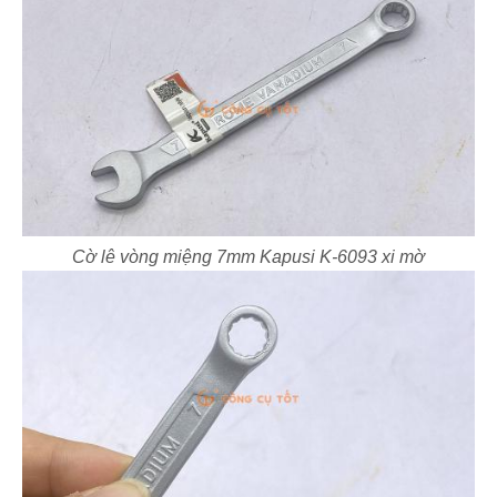
Cờ lê vòng miệng 7mm Kapusi K-6093 xi mờ