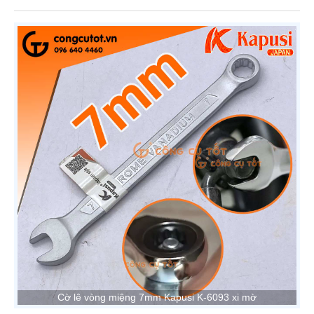
Cờ lê vòng miệng 7mm Kapusi K-6093 xi mờ