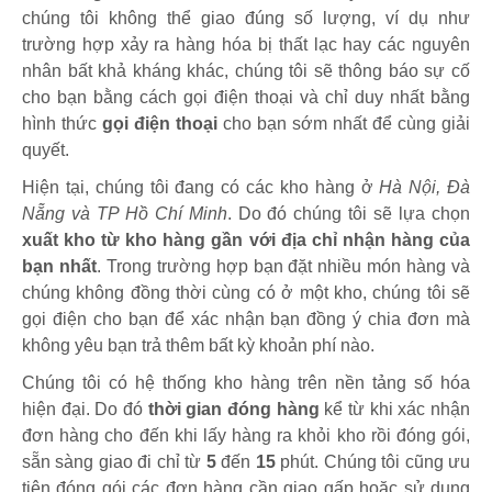
chúng tôi không thể giao đúng số lượng, ví dụ như
trường hợp xảy ra hàng hóa bị thất lạc hay các nguyên
nhân bất khả kháng khác, chúng tôi sẽ thông báo sự cố
cho bạn bằng cách gọi điện thoại và chỉ duy nhất bằng
hình thức
gọi điện thoại
cho bạn sớm nhất để cùng giải
quyết.
Hiện tại, chúng tôi đang có các kho hàng ở
Hà Nội, Đà
Nẵng và TP Hồ Chí Minh
. Do đó chúng tôi sẽ lựa chọn
xuất kho từ kho hàng gần với địa chỉ nhận hàng của
bạn nhất
. Trong trường hợp bạn đặt nhiều món hàng và
chúng không đồng thời cùng có ở một kho, chúng tôi sẽ
gọi điện cho bạn để xác nhận bạn đồng ý chia đơn mà
không yêu bạn trả thêm bất kỳ khoản phí nào.
Chúng tôi có hệ thống kho hàng trên nền tảng số hóa
hiện đại. Do đó
thời gian đóng hàng
kể từ khi xác nhận
đơn hàng cho đến khi lấy hàng ra khỏi kho rồi đóng gói,
sẵn sàng giao đi chỉ từ
5
đến
15
phút
.
Chúng tôi cũng ưu
tiên đóng gói các đơn hàng cần giao gấp hoặc sử dụng