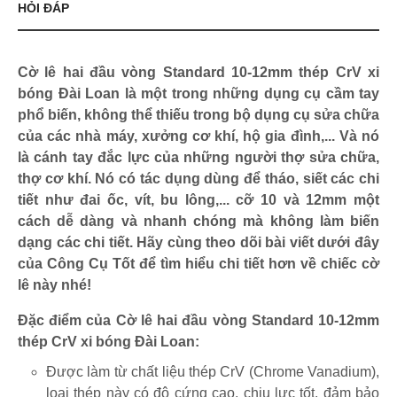
HỎI ĐÁP
Cờ lê hai đầu vòng Standard 10-12mm thép CrV xi
bóng Đài Loan là một trong những dụng cụ cầm tay
phổ biến, không thể thiếu trong bộ dụng cụ sửa chữa
của các nhà máy, xưởng cơ khí, hộ gia đình,... Và nó
là cánh tay đắc lực của những người thợ sửa chữa,
thợ cơ khí. Nó có tác dụng dùng để tháo, siết các chi
tiết như đai ốc, vít, bu lông,... cỡ 10 và 12mm một
cách dễ dàng và nhanh chóng mà không làm biến
dạng các chi tiết. Hãy cùng theo dõi bài viết dưới đây
của Công Cụ Tốt để tìm hiểu chi tiết hơn về chiếc cờ
lê này nhé!
Đặc điểm của Cờ lê hai đầu vòng Standard 10-12mm
thép CrV xi bóng Đài Loan:
Được làm từ chất liệu thép CrV (Chrome Vanadium),
loại thép này có độ cứng cao, chịu lực tốt, đảm bảo