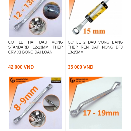
CỜ LÊ HAI ĐẦU VÒNG
CỜ LÊ 2 ĐẦU VÒNG BẰNG
STANDARD 12-13MM THÉP
THÉP RÈN DẬP NÓNG DFJ
CRV XI BÓNG ĐÀI LOAN
13-15MM
42 000 VND
35 000 VND