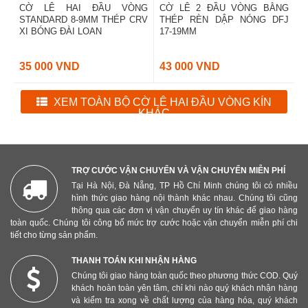
CỜ LÊ HAI ĐẦU VÒNG
CỜ LÊ 2 ĐẦU VÒNG BẰNG
STANDARD 8-9MM THÉP CRV
THÉP RÈN DẬP NÓNG DFJ
XI BÓNG ĐÀI LOAN
17-19MM
35 000 VND
43 000 VND
XEM TOÀN BỘ CỜ LÊ HAI ĐẦU VÒNG KÍN
KHÁC
TRỢ CƯỚC VẬN CHUYỂN VÀ VẬN CHUYỂN MIỄN PHÍ
Tại Hà Nội, Đà Nẵng, TP Hồ Chí Minh chúng tôi có nhiều
hình thức giao hàng nội thành khác nhau. Chúng tôi cũng
thông qua các đơn vị vận chuyển uy tín khác để giao hàng
toàn quốc. Chúng tôi công bố mức trợ cước hoặc vận chuyển miễn phí chi
tiết cho từng sản phẩm.
THANH TOÁN KHI NHẬN HÀNG
Chúng tôi giao hàng toàn quốc theo phương thức COD. Quý
khách hoàn toàn yên tâm, chỉ khi nào quý khách nhận hàng
và kiểm tra xong về chất lượng của hàng hóa, quý khách