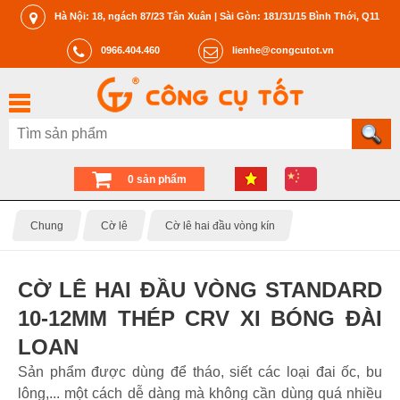
Hà Nội: 18, ngách 87/23 Tân Xuân | Sài Gòn: 181/31/15 Bình Thới, Q11
0966.404.460
lienhe@congcutot.vn
0 sản phẩm
Chung
Cờ lê
Cờ lê hai đầu vòng kín
CỜ LÊ HAI ĐẦU VÒNG STANDARD
10-12MM THÉP CRV XI BÓNG ĐÀI
LOAN
Sản phẩm được dùng để tháo, siết các loại đai ốc, bu
lông,... một cách dễ dàng mà không cần dùng quá nhiều