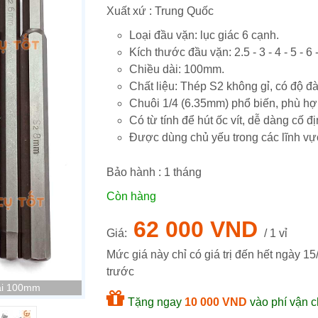
Xuất xứ : Trung Quốc
Loại đầu vặn: lục giác 6 cạnh.
Kích thước đầu vặn: 2.5 - 3 - 4 - 5 - 6
Chiều dài: 100mm.
Chất liệu: Thép S2 không gỉ, có độ đ
Chuôi 1/4 (6.35mm) phổ biến, phù hợp
Có từ tính để hút ốc vít, dễ dàng cố đ
Được dùng chủ yếu trong các lĩnh v
Bảo hành :
1
tháng
Còn hàng
62 000 VND
Giá:
/ 1 vỉ
Mức giá này chỉ có giá trị đến hết ngày
15
trước
dài 100mm
Tặng ngay
10 000 VND
vào phí vận c