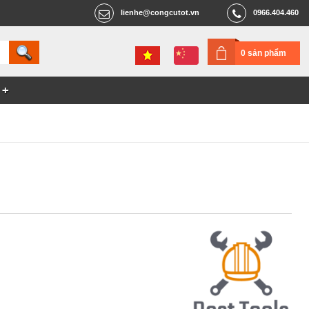
lienhe@congcutot.vn
0966.404.460
0 sản phẩm