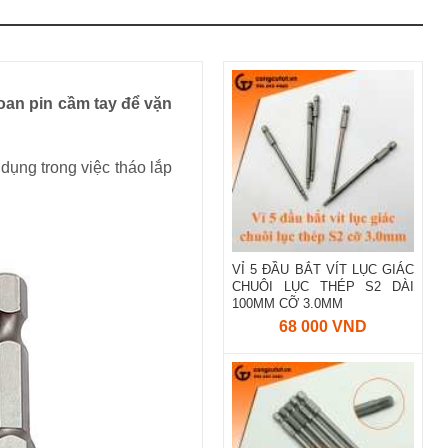
hoan pin cầm tay để vặn
dụng trong việc tháo lắp
VỈ 5 ĐẦU BẮT VÍT LỤC GIÁC
CHUÔI LỤC THÉP S2 DÀI
100MM CỠ 3.0MM
68 000 VND