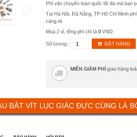
Phí vận chuyển toàn quốc tối đa mà bạn ph
Tại Hà Nội, Đà Nẵng, TP Hồ Chí Minh phí
càng rẻ.
Mua 2 vỉ, tổng phí chỉ là
0
VND
Số lượng :
ĐẶT HÀNG
MIỄN GIẢM PHÍ
giao hàng to
ẦU BẮT VÍT LỤC GIÁC ĐỰC CÙNG LÀ 