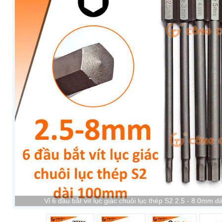
Vỉ 6 đầu bắt vít lục giác chuôi lục thép S2 2.5 - 8.0mm 