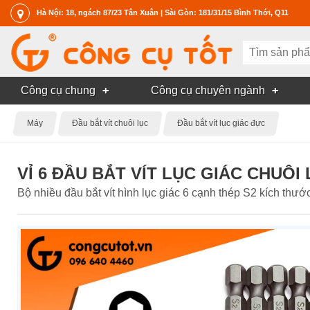
Hà Nội: 18, ngách 87/23 Tân Xuân | Sài Gòn: 181/31/15 Bình Thới, Q11
Công cụ chung
Công cụ chuyên ngành
Máy
Đầu bắt vít chuôi lục
Đầu bắt vít lục giác đực
VỈ 6 ĐẦU BẮT VÍT LỤC GIÁC CHUÔI 
Bộ nhiều đầu bắt vít hình lục giác 6 cạnh thép S2 kích thước 