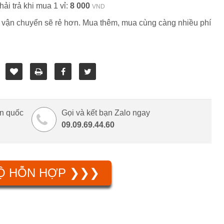
ải trả khi mua 1 vỉ:
8 000
VND
 vận chuyển sẽ rẻ hơn. Mua thêm, mua cùng càng nhiều phí
àn quốc
Gọi và kết bạn Zalo ngay
09.09.69.44.60
BỘ HỖN HỢP ❯❯❯