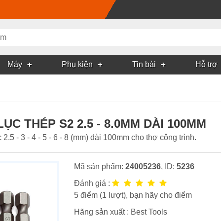
Máy
Phụ kiện
Tin bài
Hỗ trợ
LỤC THÉP S2 2.5 - 8.0MM DÀI 100MM
2.5 - 3 - 4 - 5 - 6 - 8 (mm) dài 100mm cho thợ công trình.
Mã sản phẩm:
24005236
, ID:
5236
Đánh giá :
5
điểm (
1
lượt), bạn hãy cho điểm
Hãng sản xuất :
Best Tools