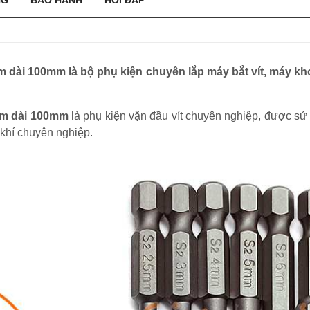
NG
BẢO HÀNH
HỎI ĐÁP
.0mm dài 100mm là bộ phụ kiện chuyên lắp máy bắt vít, máy k
.0mm dài 100mm
là phụ kiện vặn đầu vít chuyên nghiệp, được sử 
 khí chuyên nghiệp.