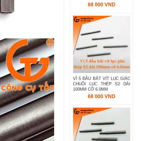
68 000 VND
VỈ 5 ĐẦU BẮT VÍT LỤC GIÁC
CHUÔI LỤC THÉP S2 DÀI
100MM CỠ 6.0MM
68 000 VND