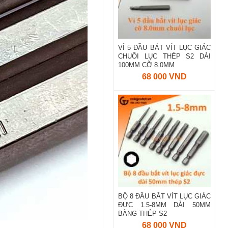
VỈ 5 ĐẦU BẮT VÍT LỤC GIÁC
CHUÔI LỤC THÉP S2 DÀI
100MM CỠ 8.0MM
68 000 VND
BỘ 8 ĐẦU BẮT VÍT LỤC GIÁC
ĐỰC 1.5-8MM DÀI 50MM
BẰNG THÉP S2
68 000 VND