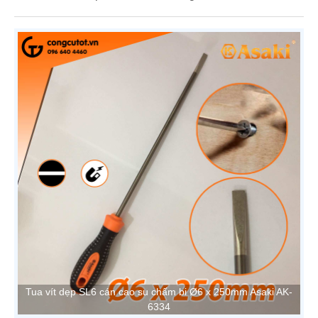
Tua vít dẹp SL6 cán cao su chấm bi Ø6 x 250mm Asaki AK-
6334