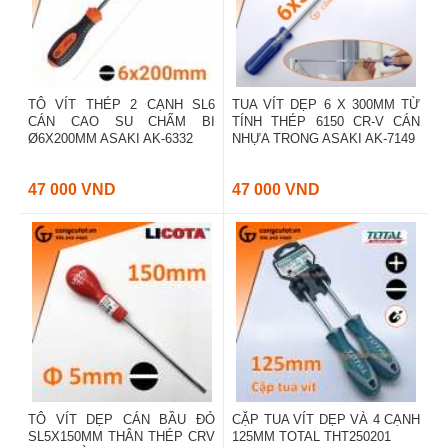
TÔ VÍT THÉP 2 CẠNH SL6
TUA VÍT DẸP 6 X 300MM TỪ
CÁN CAO SU CHẤM BI
TÍNH THÉP 6150 CR-V CÁN
Ø6X200MM ASAKI AK-6332
NHỰA TRONG ASAKI AK-7149
47 000 VND
47 000 VND
TÔ VÍT DẸP CÁN BẦU ĐỎ
CẶP TUA VÍT DẸP VÀ 4 CẠNH
SL5X150MM THÂN THÉP CRV
125MM TOTAL THT250201