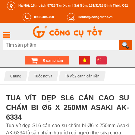
Hà Nội: 18, ngách 87/23 Tân Xuân | Sài Gòn: 181/31/15 Bình Thới, Q11
0966.404.460
lienhe@congcutot.vn
0 sản phẩm
Chung
Tuốc nơ vít
Tô vít 2 cạnh cán liền
TUA VÍT DẸP SL6 CÁN CAO SU
CHẤM BI Ø6 X 250MM ASAKI AK-
6334
Tua vít dẹp SL6 cán cao su chấm bi Ø6 x 250mm Asaki
AK-6334 là sản phẩm hữu ích có người thợ sữa chữa