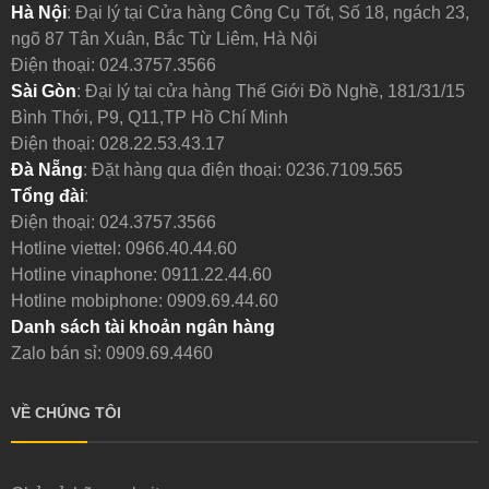
Hà Nội
: Đại lý tại Cửa hàng Công Cụ Tốt, Số 18, ngách 23,
ngõ 87 Tân Xuân, Bắc Từ Liêm, Hà Nội
Điện thoại:
024.3757.3566
Sài Gòn
: Đại lý tại cửa hàng Thế Giới Đồ Nghề, 181/31/15
Bình Thới, P9, Q11,TP Hồ Chí Minh
Điện thoại:
028.22.53.43.17
Đà Nẵng
: Đặt hàng qua điện thoại:
0236.7109.565
Tổng đài
:
Điện thoại:
024.3757.3566
Hotline viettel:
0966.40.44.60
Hotline vinaphone:
0911.22.44.60
Hotline mobiphone:
0909.69.44.60
Danh sách tài khoản ngân hàng
Zalo bán sỉ: 0909.69.4460
VỀ CHÚNG TÔI