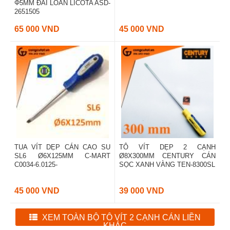
Φ5MM ĐÀI LOAN LICOTA ASD-
2651505
65 000 VND
45 000 VND
TUA VÍT DẸP CÁN CAO SU
TÔ VÍT DẸP 2 CẠNH
SL6 Ø6X125MM C-MART
Ø8X300MM CENTURY CÁN
C0034-6.0125-
SỌC XANH VÀNG TEN-8300SL
45 000 VND
39 000 VND
XEM TOÀN BỘ TÔ VÍT 2 CẠNH CÁN LIỀN
KHÁC