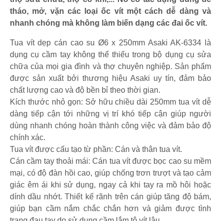
tháo, mở, vặn các loại ốc vít một cách dễ dàng và
nhanh chóng mà không làm biến dạng các đai ốc vít.
Tua vít dẹp cán cao su Ø6 x 250mm Asaki AK-6334 là
dụng cụ cầm tay không thể thiếu trong bộ dụng cụ sửa
chữa của mọi gia đình và thợ chuyên nghiệp. Sản phẩm
được sản xuất bởi thương hiệu Asaki uy tín, đảm bảo
chất lượng cao và độ bền bỉ theo thời gian.
Kích thước nhỏ gọn: Sở hữu chiều dài 250mm tua vít dễ
dàng tiếp cận tới những vị trí khó tiếp cận giúp người
dùng nhanh chóng hoàn thành công việc và đảm bảo độ
chính xác.
Tua vít được cấu tạo từ phần: Cán và thân tua vít.
Cán cầm tay thoải mái: Cán tua vít được bọc cao su mềm
mại, có độ đàn hồi cao, giúp chống trơn trượt và tạo cảm
giác êm ái khi sử dụng, ngay cả khi tay ra mồ hôi hoặc
dính dầu nhớt. Thiết kế rãnh trên cán giúp tăng độ bám,
giúp bạn cầm nắm chắc chắn hơn và giảm được tình
trạng đau tay do sử dụng cầm lắm tô vít lâu.