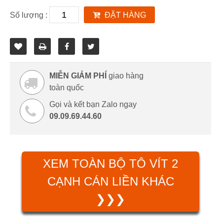
Số lượng :
ĐẶT HÀNG
MIỄN GIẢM PHÍ
giao hàng
toàn quốc
Gọi và kết bạn Zalo ngay
09.09.69.44.60
XEM TOÀN BỘ TÔ VÍT 2
CẠNH CÁN LIỀN KHÁC
❯❯❯