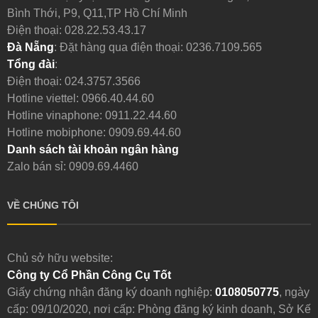
Bình Thới, P9, Q11,TP Hồ Chí Minh
Điện thoại:
028.22.53.43.17
Đà Nẵng
: Đặt hàng qua điện thoại:
0236.7109.565
Tổng đài
:
Điện thoại:
024.3757.3566
Hotline viettel:
0966.40.44.60
Hotline vinaphone:
0911.22.44.60
Hotline mobiphone:
0909.69.44.60
Danh sách tài khoản ngân hàng
Zalo bán sỉ: 0909.69.4460
VỀ CHÚNG TÔI
Chủ sở hữu website:
Công ty Cổ Phần Công Cụ Tốt
Giấy chứng nhận đăng ký doanh nghiệp:
0108050775
, ngày
cấp: 09/10/2020, nơi cấp: Phòng đăng ký kinh doanh, Sở Kế