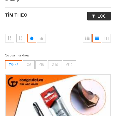
TÌM THEO
LỌC
Số của mũi khoan
Tất cả
Ø6
Ø8
Ø10
Ø12