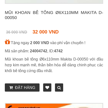
MŨI KHOAN BÊ TÔNG Ø6X110MM MAKITA D-
00050
32 000 VND
36 000 VND
Tặng ngay
2 000 VND
vào phí vận chuyển !
Mã sản phẩm:
24004742
, ID:
4742
Mũi khoan bê tông Ø6x110mm Makita D-00050 với đầu
hợp kim mạnh mẽ, thân bền hóa dễ dàng chinh phục các
khối bê tông cứng đầu nhất.
ĐẶT HÀNG