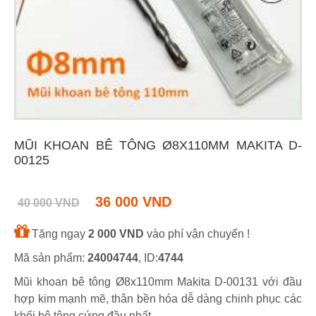
MŨI KHOAN BÊ TÔNG Ø8X110MM MAKITA D-
00125
36 000 VND
40 000 VND
Tặng ngay
2 000 VND
vào phí vận chuyển !
Mã sản phẩm:
24004744
, ID:
4744
Mũi khoan bê tông Ø8x110mm Makita D-00131 với đầu
hợp kim mạnh mẽ, thân bền hóa dễ dàng chinh phục các
khối bê tông cứng đầu nhất.