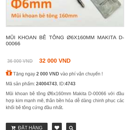
MŨI KHOAN BÊ TÔNG Ø6X160MM MAKITA D-
00066
32 000 VND
36 000 VND
Tặng ngay
2 000 VND
vào phí vận chuyển !
Mã sản phẩm:
24004743
, ID:
4743
Mũi khoan bê tông Ø6x160mm Makita D-00066 với đầu
hợp kim mạnh mẽ, thân bền hóa dễ dàng chinh phục các
khối bê tông cứng đầu nhất.
ĐẶT HÀNG