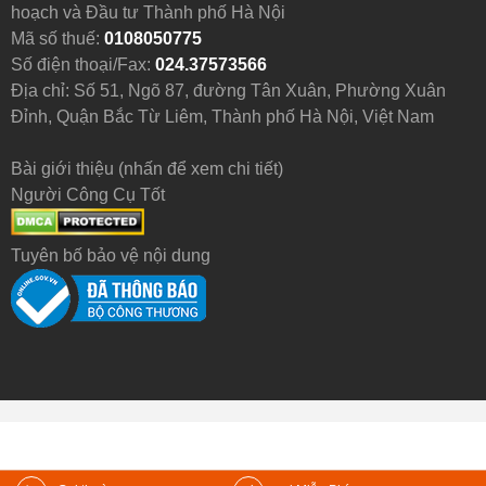
hoạch và Đầu tư Thành phố Hà Nội
Mã số thuế:
0108050775
Số điện thoại/Fax:
024.37573566
Địa chỉ: Số 51, Ngõ 87, đường Tân Xuân, Phường Xuân
Đỉnh, Quận Bắc Từ Liêm, Thành phố Hà Nội, Việt Nam
Bài giới thiệu (nhấn để xem chi tiết)
Người Công Cụ Tốt
Tuyên bố bảo vệ nội dung