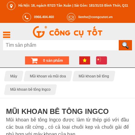
Hà Nội: 18, ngách 87/23 Tân Xuân | Sài Gòn: 181/31/15 Bình Thới, Q11
0966.404.460
lienhe@congcutot.vn
0 sản phẩm
Máy
Mũi khoan và mũi doa
Mũi khoan bê tông
Mũi khoan bê tông Ingco
MŨI KHOAN BÊ TÔNG INGCO
Mũi khoan bê tông Ingco được làm từ thép gió với đầu
các bua rất cứng , có cả loại chuôi kẹp và chuôi gài để
phù hợp với máy khoan của bạn