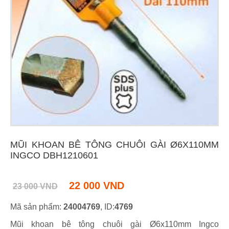
MŨI KHOAN BÊ TÔNG CHUÔI GÀI Ø6X110MM
INGCO DBH1210601
22 000 VND
23 000 VND
Mã sản phẩm:
24004769
, ID:
4769
Mũi khoan bê tông chuôi gài Ø6x110mm Ingco