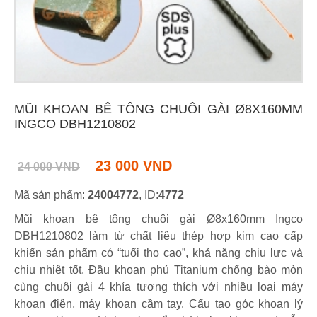
MŨI KHOAN BÊ TÔNG CHUÔI GÀI Ø8X160MM
INGCO DBH1210802
23 000 VND
24 000 VND
Mã sản phẩm:
24004772
, ID:
4772
Mũi khoan bê tông chuôi gài Ø8x160mm Ingco
DBH1210802 làm từ chất liệu thép hợp kim cao cấp
khiến sản phẩm có “tuổi thọ cao”, khả năng chịu lực và
chịu nhiệt tốt. Đầu khoan phủ Titanium chống bào mòn
cùng chuôi gài 4 khía tương thích với nhiều loại máy
khoan điện, máy khoan cầm tay. Cấu tạo góc khoan lý