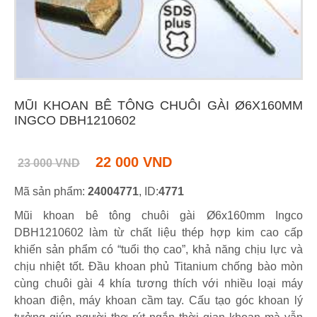
MŨI KHOAN BÊ TÔNG CHUÔI GÀI Ø6X160MM
INGCO DBH1210602
22 000 VND
23 000 VND
Mã sản phẩm:
24004771
, ID:
4771
Mũi khoan bê tông chuôi gài Ø6x160mm Ingco
DBH1210602 làm từ chất liệu thép hợp kim cao cấp
khiến sản phẩm có “tuổi thọ cao”, khả năng chịu lực và
chịu nhiệt tốt. Đầu khoan phủ Titanium chống bào mòn
cùng chuôi gài 4 khía tương thích với nhiều loại máy
khoan điện, máy khoan cầm tay. Cấu tạo góc khoan lý