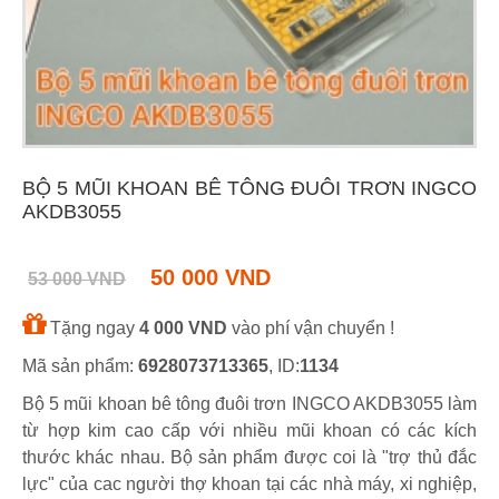
BỘ 5 MŨI KHOAN BÊ TÔNG ĐUÔI TRƠN INGCO
AKDB3055
50 000 VND
53 000 VND
Tặng ngay
4 000 VND
vào phí vận chuyển !
Mã sản phẩm:
6928073713365
, ID:
1134
Bộ 5 mũi khoan bê tông đuôi trơn INGCO AKDB3055 làm
từ hợp kim cao cấp với nhiều mũi khoan có các kích
thước khác nhau. Bộ sản phẩm được coi là "trợ thủ đắc
lực" của cac người thợ khoan tại các nhà máy, xi nghiệp,