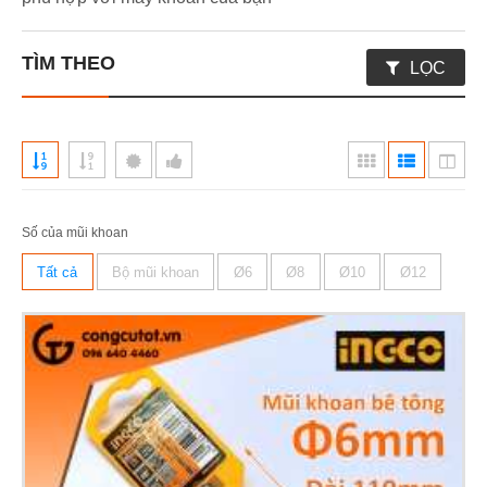
TÌM THEO
LỌC
Số của mũi khoan
Tất cả
Bộ mũi khoan
Ø6
Ø8
Ø10
Ø12