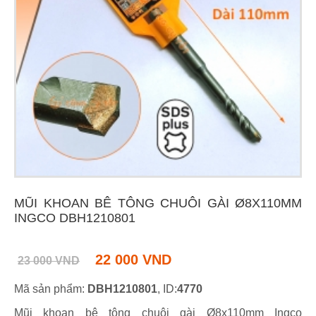
MŨI KHOAN BÊ TÔNG CHUÔI GÀI Ø8X110MM
INGCO DBH1210801
22 000 VND
23 000 VND
Mã sản phẩm:
DBH1210801
, ID:
4770
Mũi khoan bê tông chuôi gài Ø8x110mm Ingco