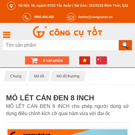
Hà Nội: 18, ngách 87/23 Tân Xuân | Sài Gòn: 181/31/15 Bình Thới, Q11
0966.404.460
lienhe@congcutot.vn
0 sản phẩm
Chung
Mỏ lết
Mỏ lết thường
MỎ LẾT CÁN ĐEN 8 INCH
MỎ LẾT CÁN ĐEN 8 INCH cho phép người dùng sử
dụng điều chỉnh kích cỡ quai hàm vừa với đai ốc