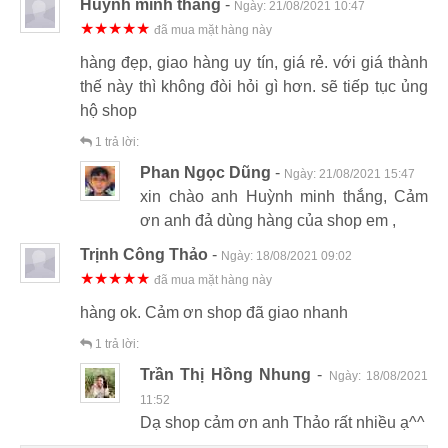
Huỳnh minh thắng
-
Ngày:
21/08/2021 10:47
★★★★★
đã mua mặt hàng này
hàng đẹp, giao hàng uy tín, giá rẻ. với giá thành
thế này thì không đòi hỏi gì hơn. sẽ tiếp tục ủng
hộ shop
1
trả lời:
Phan Ngọc Dũng
-
Ngày:
21/08/2021 15:47
xin chào anh Huỳnh minh thắng, Cảm
ơn anh đả dùng hàng của shop em ,
Trịnh Công Thảo
-
Ngày:
18/08/2021 09:02
★★★★★
đã mua mặt hàng này
hàng ok. Cảm ơn shop đã giao nhanh
1
trả lời:
Trần Thị Hồng Nhung
-
Ngày:
18/08/2021
11:52
Dạ shop cảm ơn anh Thảo rất nhiều ạ^^