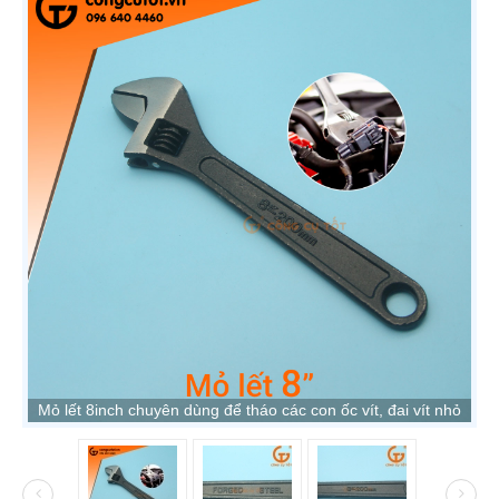
Mỏ lết 8inch chuyên dùng để tháo các con ốc vít, đai vít nhỏ