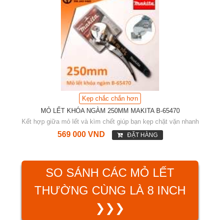
Kẹp chắc chắn hơn
MỎ LẾT KHÓA NGÀM 250MM MAKITA B-65470
Kết hợp giữa mỏ lết và kìm chết giúp bạn kẹp chặt vặn nhanh
569 000 VND
ĐẶT HÀNG
SO SÁNH CÁC MỎ LẾT
THƯỜNG CÙNG LÀ 8 INCH
❯❯❯