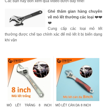
Các bạn hãy đón xem qua video dưới đây nhé!
Ghé thăm gian hàng chuyên
về mỏ lết thường các loại ❤️❤️
❤️
Cung cấp các loại mỏ lết
thường được chế tạo chính xác để mỏ lết ít bị biến dạng
khi vặn
MỎ LẾT TRẮNG 8 INCH
MỎ LẾT CÁN DẠ 8 INCH