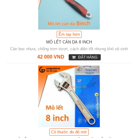
Êm tay hơn
MỎ LẾT CÁN DẠ 8 INCH
Cán bọc nhựa, chống trơn trượt, cách điện tốt nhưng khó vệ sinh
42 000 VND
ĐẶT HÀNG
Có thước đo độ mở