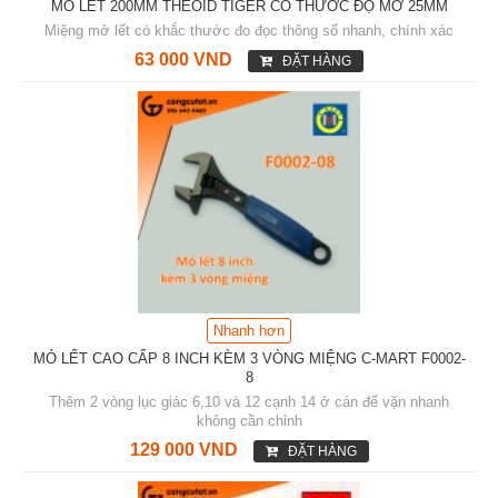
MỎ LẾT 200MM THEOID TIGER CÓ THƯỚC ĐỘ MỞ 25MM
Miệng mở lết có khắc thước đo đọc thông số nhanh, chính xác
63 000 VND
ĐẶT HÀNG
Nhanh hơn
MỎ LẾT CAO CẤP 8 INCH KÈM 3 VÒNG MIỆNG C-MART F0002-
8
Thêm 2 vòng lục giác 6,10 và 12 cạnh 14 ở cán để vặn nhanh
không cần chỉnh
129 000 VND
ĐẶT HÀNG