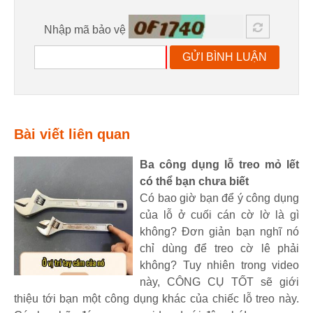
Nhập mã bảo vệ
GỬI BÌNH LUẬN
Bài viết liên quan
Ba công dụng lỗ treo mỏ lết
có thể bạn chưa biết
Có bao giờ bạn để ý công dụng
của lỗ ở cuối cán cờ lờ là gì
không? Đơn giản bạn nghĩ nó
chỉ dùng để treo cờ lê phải
không? Tuy nhiên trong video
này, CÔNG CỤ TỐT sẽ giới
thiệu tới bạn một công dụng khác của chiếc lỗ treo này.