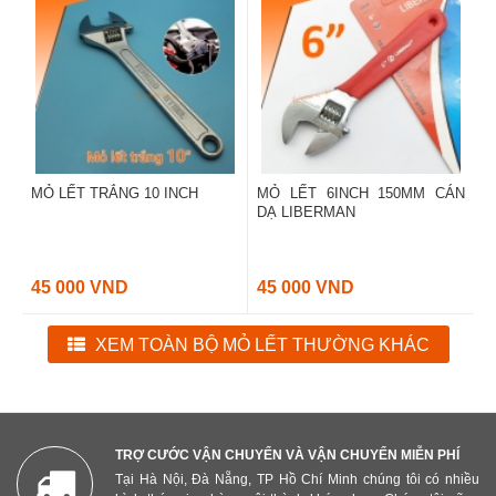
MỎ LẾT TRẮNG 10 INCH
MỎ LẾT 6INCH 150MM CÁN
DẠ LIBERMAN
45 000 VND
45 000 VND
XEM TOÀN BỘ MỎ LẾT THƯỜNG KHÁC
TRỢ CƯỚC VẬN CHUYỂN VÀ VẬN CHUYỂN MIỄN PHÍ
Tại Hà Nội, Đà Nẵng, TP Hồ Chí Minh chúng tôi có nhiều