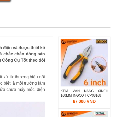
 điện và được thiết kế
 và chắc chắn dòng sản
g Công Cụ Tốt theo dõi
t xứ từ thương hiệu nổi
c biệt là môi trường làm
 sửa chữa máy móc, điện
KỀM VẠN NĂNG 6INCH
160MM INGCO HCP08168
67 000 VND