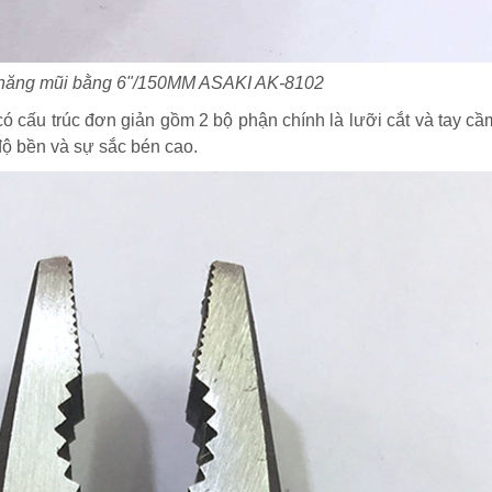
năng mũi bằng 6"/150MM ASAKI AK-8102
ó cấu trúc đơn giản gồm 2 bộ phận chính là lưỡi cắt và tay cầ
ộ bền và sự sắc bén cao.