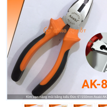
Kìm vạn năng mũi bằng kiểu Đức 6"/150mm Asaki A