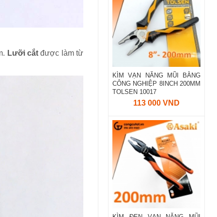
m.
Lưỡi cắt
được làm từ
KÌM VẠN NĂNG MŨI BẰNG
CÔNG NGHIỆP 8INCH 200MM
TOLSEN 10017
113 000 VND
KÌM ĐEN VẠN NĂNG MŨI