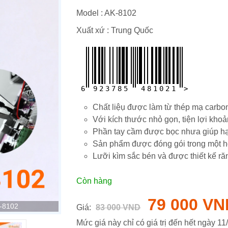
Model :
AK-8102
Xuất xứ : Trung Quốc
6
9
2
3
7
8
5
4
8
1
0
2
1
>
Chất liệụ được làm từ thép mạ carbo
Với kích thước nhỏ gọn, tiện lợi k
phần tay cầm được bọc nhưa giúp hạ
Sản phẩm được đóng gói trong một 
Lưỡi kìm sắc bén và được thiết kế r
Còn hàng
79 000 VN
K-8102
Giá:
83 000 VND
Mức giá này chỉ có giá trị đến hết ngày
11