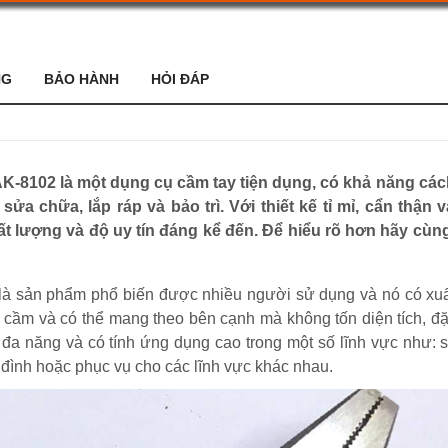
NG
BẢO HÀNH
HỎI ĐÁP
-8102 là một dụng cụ cầm tay tiện dụng, có khả năng cách
sửa chữa, lắp ráp và bảo trì. Với thiết kế tỉ mỉ, cẩn thận
lượng và độ uy tín đáng kể đến. Để hiểu rõ hơn hãy cùn
là sản phẩm phổ biến được nhiều người sử dụng và nó có xuấ
ễ cầm và có thể mang theo bên cạnh mà không tốn diện tích, đặ
, đa năng và có tính ứng dụng cao trong một số lĩnh vực như:
ia đình hoặc phục vụ cho các lĩnh vực khác nhau.