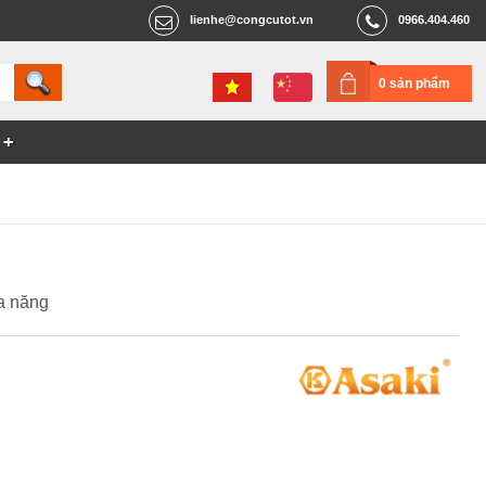
lienhe@congcutot.vn
0966.404.460
0 sản phẩm
a năng