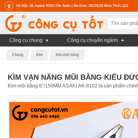
Hà Nội: 18, ngách 87/23 Tân Xuân | Sài Gòn: 181/31/15 Bình Thới, Q11
Công cụ chung
Công cụ chuyên ngành
Chung
Kìm
Kìm mũi bằng
KÌM VẠN NĂNG MŨI BẰNG KIỂU ĐỨC
Kìm mũi bằng 6"/150MM ASAKI AK-8102 là sản phẩm chính h