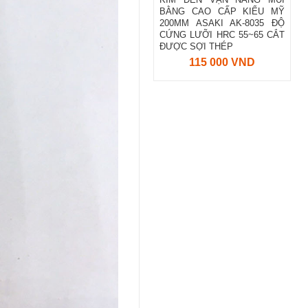
BẰNG CAO CẤP KIỂU MỸ
200MM ASAKI AK-8035 ĐỘ
CỨNG LƯỠI HRC 55~65 CẮT
ĐƯỢC SỢI THÉP
115 000 VND