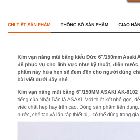
CHI TIẾT SẢN PHẨM
THÔNG SỐ SẢN PHẨM
GIAO HÀ
Kìm vạn năng mũi bằng kiểu Đức 6"/150mm Asaki AK
để phục vụ cho lĩnh vực như kỹ thuật, điện nước, 
phẩm này hứa hẹn sẽ đem đến cho người dùng chất 
bài viết dưới đây nhé.
Kìm vạn năng mũi bằng 6"/150MM ASAKI AK-8102
tiếng của Nhật Bản là ASAKI. Với thiết kết nhỏ gọn, d
việc chật hẹp hay trên cao. Dòng sản phẩm tiện dụng
nước, chế tạo và lắp ráp thiết bị,...có thể dùng trong g