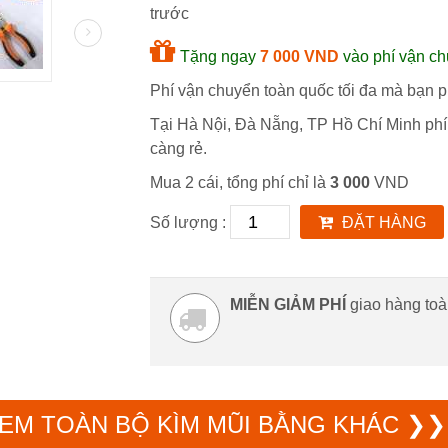
trước
Tặng ngay
7 000 VND
vào phí vận ch
Phí vận chuyển toàn quốc tối đa mà bạn ph
Tại Hà Nội, Đà Nẵng, TP Hồ Chí Minh phí
càng rẻ.
Mua 2 cái, tổng phí chỉ là
3 000
VND
Số lượng :
ĐẶT HÀNG
MIỄN GIẢM PHÍ
giao hàng to
EM TOÀN BỘ KÌM MŨI BẰNG KHÁC ❯