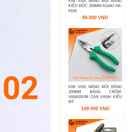
KÌM VẠN NĂNG MŨI BẰNG
KIỂU ĐỨC 200MM ASAKI AK-
8104
99 000 VND
KÌM VẠN NĂNG MŨI BẰNG
200MM BẰNG CRÔM-
VANADIUM CÁN XANH KIỂU
MỸ
109 000 VND