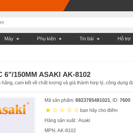
Máy
Phụ kiện
Tin bài
Hỗ trợ
 6"/150MM ASAKI AK-8102
ãng, cam kết về chất lượng và giá thành hợp lý, công dụng đ
Mã sản phẩm:
6923785481021
, ID:
7600
bạn hãy cho điểm
Hãng sản xuất :
Asaki
MPN:
AK-8102