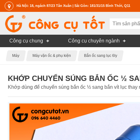
Hà Nội: 18, ngách 87/23 Tân Xuân | Sài Gòn: 181/31/15 Bình Thới, Q11
Công cụ chung
Công cụ chuyên ngành
Máy
Máy vặn ốc & phụ kiện
Bắn ốc sang lục 6ly
KHỚP CHUYỂN SÚNG BẮN ỐC ½ SA
Khớp dùng để chuyển súng bắn ốc ½ sang bắn vít lục thay