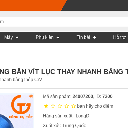
Máy
Phụ kiện
Tin bài
Hỗ trợ
NG BẮN VÍT LỤC THAY NHANH BẰNG 
 nhanh bằng thép CrV
Mã sản phẩm:
24007200
, ID:
7200
bạn hãy cho điểm
Hãng sản xuất :
LongDi
Xuất xứ : Trung Quốc