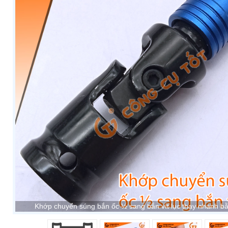
Khớp chuyển súng bắn ốc ½ sang bắn vít lục thay nhanh b