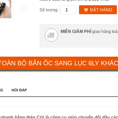
Số lượng :
ĐẶT HÀNG
MIỄN GIẢM PHÍ
giao hàng to
TOÀN BỘ BẮN ỐC SANG LỤC 6LY KHÁ
NG
HỎI ĐÁP
 nhanh bằng thép CrV là công cụ giúp chuyển đổi đầu các