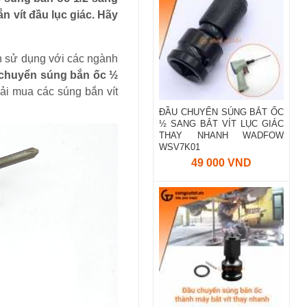
n vít đầu lục giác. Hãy
ến sử dụng với các ngành
chuyển súng bắn ốc ½
hải mua các súng bắn vít
ĐẦU CHUYỂN SÚNG BẮT ỐC
½ SANG BẮT VÍT LỤC GIÁC
THAY NHANH WADFOW
WSV7K01
49 000 VND