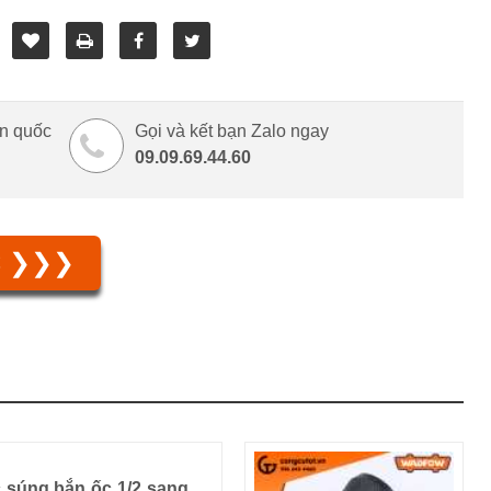
àn quốc
Gọi và kết bạn Zalo ngay
09.09.69.44.60
C ❯❯❯
 súng bắn ốc 1/2 sang