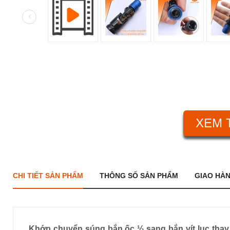
XEM 
CHI TIẾT SẢN PHẨM
THÔNG SỐ SẢN PHẨM
GIAO HÀ
Khớp chuyển súng bắn ốc ½ sang bắn vít lục thay