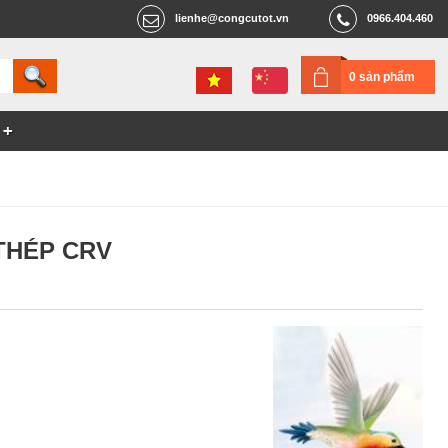
lienhe@congcutot.vn
0966.404.460
0 sản phẩm
THÉP CRV