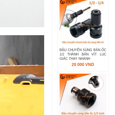
ĐẦU CHUYỂN SÚNG BẮN ỐC
1/2 THÀNH BẮN VÍT LỤC
GIÁC THAY NHANH
20 000 VND