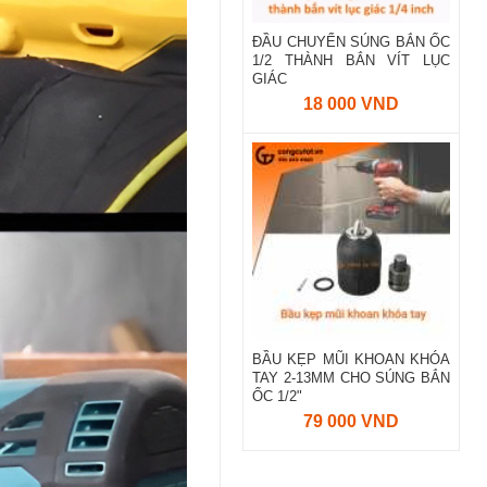
ĐẦU CHUYỂN SÚNG BẮN ỐC
1/2 THÀNH BẮN VÍT LỤC
GIÁC
18 000 VND
BẦU KẸP MŨI KHOAN KHÓA
TAY 2-13MM CHO SÚNG BẮN
ỐC 1/2"
79 000 VND