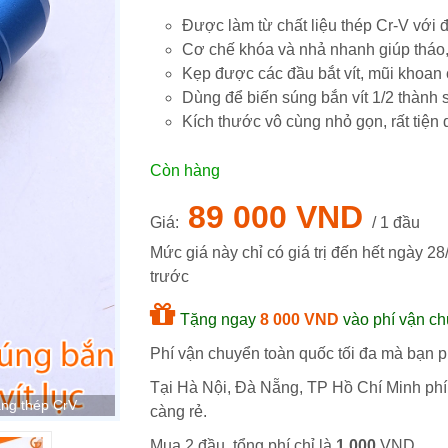
Được làm từ chất liệu thép Cr-V vớ
Cơ chế khóa và nhả nhanh giúp tháo,
Kẹp được các đầu bắt vít, mũi khoan 
Dùng để biến súng bắn vít 1/2 thành s
Kích thước vô cùng nhỏ gọn, rất tiệ
Còn hàng
89 000 VND
Giá:
/ 1 đầu
Mức giá này chỉ có giá trị đến hết ngày
28
trước
Tặng ngay
8 000 VND
vào phí vận ch
Phí vận chuyển toàn quốc tối đa mà bạn p
Tại Hà Nội, Đà Nẵng, TP Hồ Chí Minh phí
ằng thép CrV
càng rẻ.
Mua 2 đầu, tổng phí chỉ là
1 000
VND