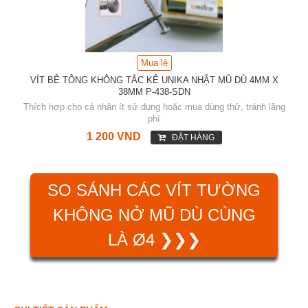
Mua lẻ
VÍT BÊ TÔNG KHÔNG TẮC KÊ UNIKA NHẬT MŨ DÙ 4MM X
38MM P-438-SDN
Thích hợp cho cá nhân ít sử dụng hoặc mua dùng thử, tránh lãng
phí
1 200 VND
ĐẶT HÀNG
SO SÁNH CÁC VÍT TƯỜNG
KHÔNG NỞ MŨ DÙ CÙNG
LÀ Ø4 ❯❯❯