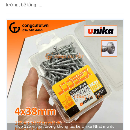
tường, bê tông, ...
Hộp 125 vít bắt tường không tắc kê Unika Nhật mũ dù