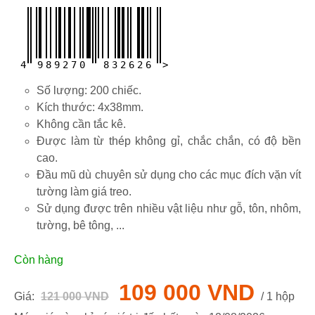
4
9
8
9
2
7
0
8
3
2
6
2
6
>
Số lượng: 200 chiếc.
Kích thước: 4x38mm.
Không cần tắc kê.
Được làm từ thép không gỉ, chắc chắn, có độ bền
cao.
Đầu mũ dù chuyên sử dụng cho các mục đích vặn vít
tường làm giá treo.
Sử dụng được trên nhiều vật liệu như gỗ, tôn, nhôm,
tường, bê tông, ...
Còn hàng
109 000 VND
Giá:
121 000 VND
/ 1 hộp