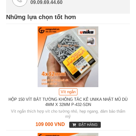
09.09.69.44.60
Những lựa chọn tốt hơn
Vít ngắn
HỘP 150 VÍT BẮT TƯỜNG KHÔNG TẮC KÊ UNIKA NHẬT MŨ DÙ
4MM X 32MM P-432-SDN
Vít ngắn thích hợp vít cho tường nhỏ, hẹp ngang, đảm bảo thẩm
mỹ
109 000 VND
ĐẶT HÀNG