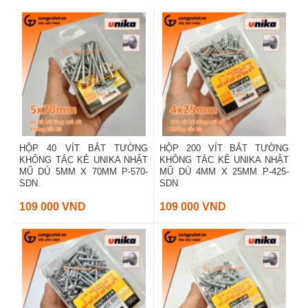
HỘP 40 VÍT BẮT TƯỜNG
HỘP 200 VÍT BẮT TƯỜNG
KHÔNG TẮC KÊ UNIKA NHẬT
KHÔNG TẮC KÊ UNIKA NHẬT
MŨ DÙ 5MM X 70MM P-570-
MŨ DÙ 4MM X 25MM P-425-
SDN.
SDN
109 000 VND
109 000 VND