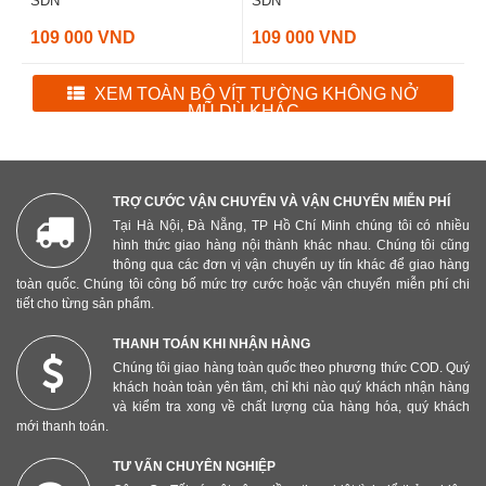
SDN
SDN
109 000 VND
109 000 VND
XEM TOÀN BỘ VÍT TƯỜNG KHÔNG NỞ
MŨ DÙ KHÁC
TRỢ CƯỚC VẬN CHUYỂN VÀ VẬN CHUYỂN MIỄN PHÍ
Tại Hà Nội, Đà Nẵng, TP Hồ Chí Minh chúng tôi có nhiều
hình thức giao hàng nội thành khác nhau. Chúng tôi cũng
thông qua các đơn vị vận chuyển uy tín khác để giao hàng
toàn quốc. Chúng tôi công bố mức trợ cước hoặc vận chuyển miễn phí chi
tiết cho từng sản phẩm.
THANH TOÁN KHI NHẬN HÀNG
Chúng tôi giao hàng toàn quốc theo phương thức COD. Quý
khách hoàn toàn yên tâm, chỉ khi nào quý khách nhận hàng
và kiểm tra xong về chất lượng của hàng hóa, quý khách
mới thanh toán.
TƯ VẤN CHUYÊN NGHIỆP