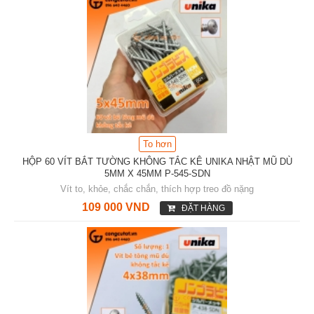
To hơn
HỘP 60 VÍT BẮT TƯỜNG KHÔNG TẮC KÊ UNIKA NHẬT MŨ DÙ
5MM X 45MM P-545-SDN
Vít to, khỏe, chắc chắn, thích hợp treo đồ nặng
109 000 VND
ĐẶT HÀNG