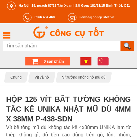
Hà Nội: 18, ngách 87/23 Tân Xuân | Sài Gòn: 181/31/15 Bình Thới, Q11
0966.404.460
lienhe@congcutot.vn
0 sản phẩm
Chung
Vít và nở
Vít tường không nở mũ dù
HỘP 125 VÍT BẮT TƯỜNG KHÔNG
TẮC KÊ UNIKA NHẬT MŨ DÙ 4MM
X 38MM P-438-SDN
Vít bê tông mũ dù không tắc kê 4x38mm UNIKA làm từ
thép không gỉ, độ bền cao dùng trên gỗ, tôn, nhôm,