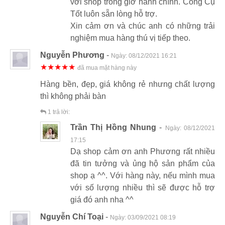
với shop trong giờ hành chính. Công Cụ
Tốt luôn sẵn lòng hỗ trợ.
Xin cảm ơn và chúc anh có những trải
nghiệm mua hàng thú vị tiếp theo.
Nguyễn Phương
-
Ngày:
08/12/2021 16:21
★★★★★
đã mua mặt hàng này
Hàng bền, đẹp, giá không rẻ nhưng chất lượng
thì không phải bàn
1
trả lời:
Trần Thị Hồng Nhung
-
Ngày:
08/12/2021
17:15
Dạ shop cảm ơn anh Phương rất nhiều
đã tin tưởng và ủng hộ sản phẩm của
shop ạ ^^. Với hàng này, nếu mình mua
với số lượng nhiều thì sẽ được hỗ trợ
giá đó anh nha ^^
Nguyễn Chí Toại
-
Ngày:
03/09/2021 08:19