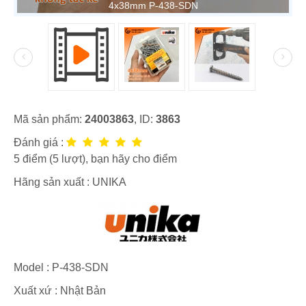
4x38mm P-438-SDN
Mã sản phẩm:
24003863
, ID:
3863
Đánh giá :
5
điểm (
5
lượt), bạn hãy cho điểm
Hãng sản xuất :
UNIKA
Model :
P-438-SDN
Xuất xứ : Nhật Bản