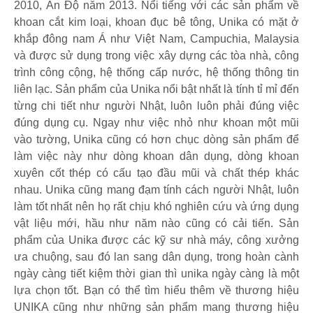
2010, Ấn Độ năm 2013. Nổi tiếng với các sản phẩm về
khoan cắt kim loại, khoan đục bê tông, Unika có mặt ở
khắp đông nam Á như Việt Nam, Campuchia, Malaysia
và được sử dụng trong việc xây dựng các tòa nhà, công
trình công cộng, hệ thống cấp nước, hệ thống thông tin
liên lạc. Sản phẩm của Unika nổi bật nhất là tính tỉ mỉ đến
từng chi tiết như người Nhật, luôn luôn phải đúng việc
đúng dụng cụ. Ngay như việc nhỏ như khoan một mũi
vào tường, Unika cũng có hơn chục dòng sản phẩm để
làm việc này như dòng khoan dân dụng, dòng khoan
xuyên cốt thép có cấu tạo đầu mũi và chất thép khác
nhau. Unika cũng mang đạm tính cách người Nhật, luôn
làm tốt nhất nên họ rất chịu khó nghiên cứu và ứng dụng
vật liệu mới, hầu như năm nào cũng có cải tiến. Sản
phẩm của Unika được các kỹ sư nhà máy, công xưởng
ưa chuộng, sau đó lan sang dân dụng, trong hoàn cành
ngày càng tiết kiệm thời gian thì unika ngày càng là một
lựa chọn tốt. Bạn có thể tìm hiểu thêm về thương hiệu
UNIKA cũng như những sản phẩm mang thương hiệu