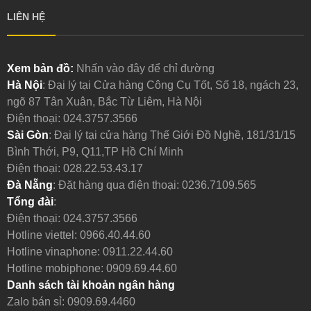
LIÊN HỆ
Xem bản đồ:
Nhấn vào đây để chỉ đường
Hà Nội
: Đại lý tại Cửa hàng Công Cụ Tốt, Số 18, ngách 23,
ngõ 87 Tân Xuân, Bắc Từ Liêm, Hà Nội
Điện thoại:
024.3757.3566
Sài Gòn
: Đại lý tại cửa hàng Thế Giới Đồ Nghề, 181/31/15
Bình Thới, P9, Q11,TP Hồ Chí Minh
Điện thoại:
028.22.53.43.17
Đà Nẵng
: Đặt hàng qua điện thoại:
0236.7109.565
Tổng đài
:
Điện thoại:
024.3757.3566
Hotline viettel:
0966.40.44.60
Hotline vinaphone:
0911.22.44.60
Hotline mobiphone:
0909.69.44.60
Danh sách tài khoản ngân hàng
Zalo bán sỉ: 0909.69.4460