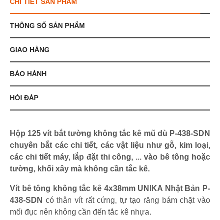
CHI TIẾT SẢN PHẨM
THÔNG SỐ SẢN PHẨM
GIAO HÀNG
BẢO HÀNH
HỎI ĐÁP
Hộp 125 vít bắt tường không tắc kê mũ dù P-438-SDN
chuyên bắt các chi tiết, các vật liệu như gỗ, kim loại,
các chi tiết máy, lắp đặt thi công, ... vào bê tông hoặc
tường, khối xây mà không cần tắc kê.
Vít bê tông không tắc kê 4x38mm UNIKA Nhật Bản P-
438-SDN
có thân vít rất cứng, tự tạo răng bám chặt vào
mối đục nên không cần đến tắc kê nhựa.