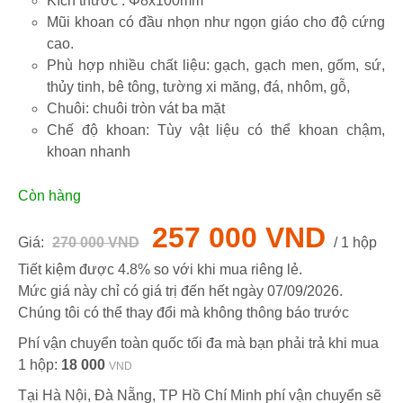
Kích thước : Φ8x100mm
Mũi khoan có đầu nhọn như ngọn giáo cho độ cứng
cao.
Phù hợp nhiều chất liệu: gạch, gạch men, gốm, sứ,
thủy tinh, bê tông, tường xi măng, đá, nhôm, gỗ,
Chuôi: chuôi tròn vát ba mặt
Chế độ khoan: Tùy vật liệu có thể khoan chậm,
khoan nhanh
Còn hàng
257 000 VND
Giá:
270 000 VND
/ 1 hộp
Tiết kiệm được 4.8% so với khi mua riêng lẻ.
Mức giá này chỉ có giá trị đến hết ngày
07/09/2026
.
Chúng tôi có thể thay đổi mà không thông báo trước
Phí vận chuyển toàn quốc tối đa mà bạn phải trả khi mua
1 hộp:
18 000
VND
Tại Hà Nội, Đà Nẵng, TP Hồ Chí Minh phí vận chuyển sẽ