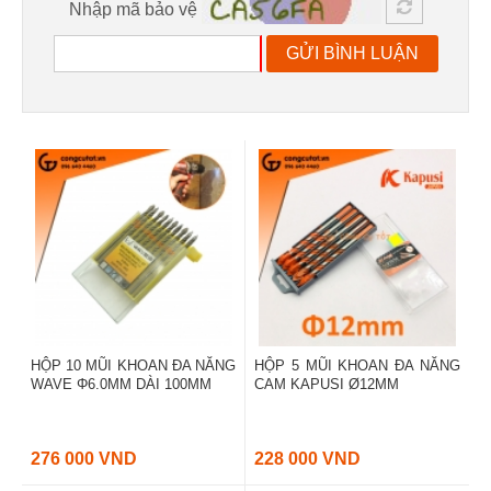
Nhập mã bảo vệ
GỬI BÌNH LUẬN
HỘP 10 MŨI KHOAN ĐA NĂNG
HỘP 5 MŨI KHOAN ĐA NĂNG
WAVE Φ6.0MM DÀI 100MM
CAM KAPUSI Ø12MM
276 000 VND
228 000 VND