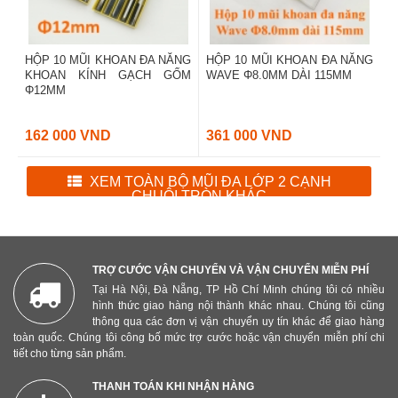
HỘP 10 MŨI KHOAN ĐA NĂNG
HỘP 10 MŨI KHOAN ĐA NĂNG
KHOAN KÍNH GẠCH GỐM
WAVE Φ8.0MM DÀI 115MM
Φ12MM
162 000 VND
361 000 VND
XEM TOÀN BỘ MŨI ĐA LỚP 2 CẠNH
CHUÔI TRÒN KHÁC
TRỢ CƯỚC VẬN CHUYỂN VÀ VẬN CHUYỂN MIỄN PHÍ
Tại Hà Nội, Đà Nẵng, TP Hồ Chí Minh chúng tôi có nhiều
hình thức giao hàng nội thành khác nhau. Chúng tôi cũng
thông qua các đơn vị vận chuyển uy tín khác để giao hàng
toàn quốc. Chúng tôi công bố mức trợ cước hoặc vận chuyển miễn phí chi
tiết cho từng sản phẩm.
THANH TOÁN KHI NHẬN HÀNG