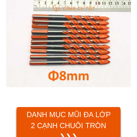
DANH MỤC MŨI ĐA LỚP
2 CẠNH CHUÔI TRÒN
❯❯❯