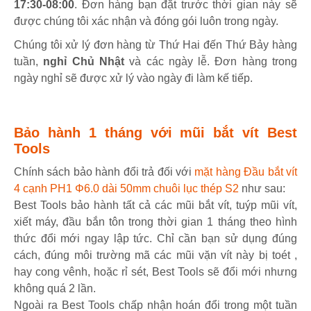
17:30-08:00
. Đơn hàng bạn đặt trước thời gian này sẽ
được chúng tôi xác nhận và đóng gói luôn trong ngày.
Chúng tôi xử lý đơn hàng từ Thứ Hai đến Thứ Bảy hàng
tuần,
nghỉ Chủ Nhật
và các ngày lễ. Đơn hàng trong
ngày nghỉ sẽ được xử lý vào ngày đi làm kế tiếp.
Bảo hành 1 tháng với mũi bắt vít Best
Tools
Chính sách bảo hành đổi trả đối với
mặt hàng Đầu bắt vít
4 cạnh PH1 Φ6.0 dài 50mm chuôi lục thép S2
như sau:
Best Tools bảo hành tất cả các mũi bắt vít, tuýp mũi vít,
xiết máy, đầu bắn tôn trong thời gian 1 tháng theo hình
thức đổi mới ngay lập tức. Chỉ cần bạn sử dụng đúng
cách, đúng môi trường mã các mũi vặn vít này bị toét ,
hay cong vênh, hoặc rỉ sét, Best Tools sẽ đổi mới nhưng
không quá 2 lần.
Ngoài ra Best Tools chấp nhận hoán đổi trong một tuần