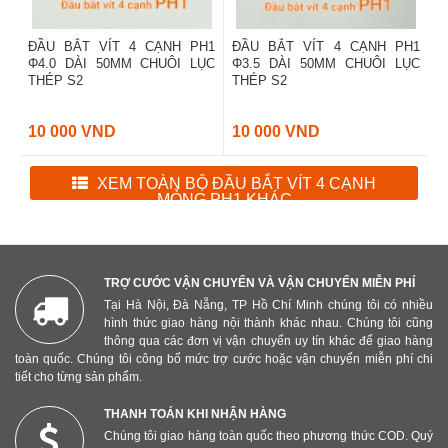
ĐẦU BẮT VÍT 4 CẠNH PH1
ĐẦU BẮT VÍT 4 CẠNH PH1
Φ4.0 DÀI 50MM CHUÔI LỤC
Φ3.5 DÀI 50MM CHUÔI LỤC
THÉP S2
THÉP S2
10 000 VND
10 000 VND
XEM TOÀN BỘ ĐẦU BẮT VÍT 4 CẠNH
MỎNG PH1 KHÁC
TRỢ CƯỚC VẬN CHUYỂN VÀ VẬN CHUYỂN MIỄN PHÍ
Tại Hà Nội, Đà Nẵng, TP Hồ Chí Minh chúng tôi có nhiều
hình thức giao hàng nội thành khác nhau. Chúng tôi cũng
thông qua các đơn vị vận chuyển uy tín khác để giao hàng
toàn quốc. Chúng tôi công bố mức trợ cước hoặc vận chuyển miễn phí chi
tiết cho từng sản phẩm.
THANH TOÁN KHI NHẬN HÀNG
Chúng tôi giao hàng toàn quốc theo phương thức COD. Quý