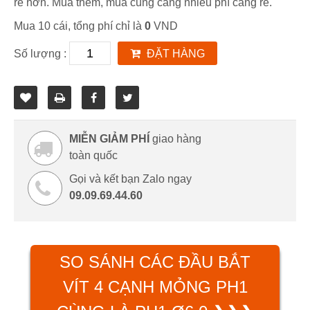
rẻ hơn. Mua thêm, mua cùng càng nhiều phí càng rẻ.
Mua 10 cái, tổng phí chỉ là
0
VND
Số lượng :
ĐẶT HÀNG
MIỄN GIẢM PHÍ
giao hàng
toàn quốc
Gọi và kết bạn Zalo ngay
09.09.69.44.60
SO SÁNH CÁC ĐẦU BẮT
VÍT 4 CẠNH MỎNG PH1