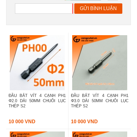
GỬI BÌNH LUẬN
ĐẦU BẮT VÍT 4 CẠNH PH1
ĐẦU BẮT VÍT 4 CẠNH PH1
Φ2.0 DÀI 50MM CHUÔI LỤC
Φ3.0 DÀI 50MM CHUÔI LỤC
THÉP S2
THÉP S2
10 000 VND
10 000 VND