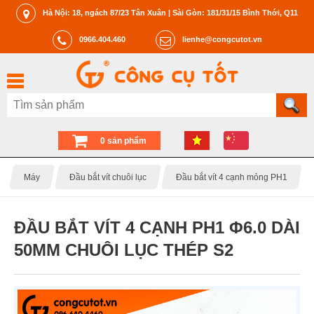
Hà Nội: 18, ngách 87/23 Tân Xuân | Sài Gòn: 181/31/15 Bình Thới, Q11
0966.404.460
lienhe@congcutot.vn
0 sản phẩm
Máy
Đầu bắt vít chuôi lục
Đầu bắt vít 4 cạnh mỏng PH1
ĐẦU BẮT VÍT 4 CẠNH PH1 Φ6.0 DÀI
50MM CHUÔI LỤC THÉP S2