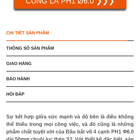
CÙNG LÀ PH1 Ø6.0 ❯❯❯
CHI TIẾT SẢN PHẨM
THÔNG SỐ SẢN PHẨM
GIAO HÀNG
BẢO HÀNH
HỎI ĐÁP
Sự kết hợp giữa sức mạnh và độ bền là điều không
thể thiếu trong mọi công việc, và đó cũng là những
phẩm chất tuyệt vời của Đầu bắt vít 4 cạnh PH1 Φ6.0
dài 50mm chuôi lục thép S2. Với thiết kế đặc biệt, sản