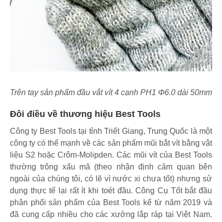
Trên tay sản phẩm đầu vắt vít 4 cạnh PH1 Φ6.0 dài 50mm
Đôi điều về thương hiệu Best Tools
Công ty Best Tools tại tỉnh Triết Giang, Trung Quốc là một
công ty có thể mạnh về các sản phẩm mũi bắt vít bằng vật
liệu S2 hoặc Crôm-Molipden. Các mũi vít của Best Tools
thường trông xấu mã (theo nhận định cảm quan bên
ngoài của chúng tôi, có lẽ vì nước xi chưa tốt) nhưng sử
dụng thực tế lại rất ít khi toét đầu. Công Cụ Tốt bắt đầu
phân phối sản phẩm của Best Tools kể từ năm 2019 và
đã cung cấp nhiều cho các xưởng lắp ráp tại Việt Nam.