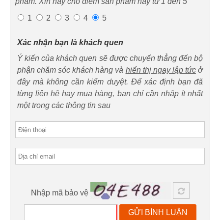
phẩm. Xin hãy cho điểm sản phẩm này từ 1 đến 5
1
2
3
4
5
Xác nhận bạn là khách quen
Ý kiến của khách quen sẽ được chuyển thẳng đến bộ
phận chăm sóc khách hàng và
hiển thị ngay lập tức
ở
đây mà không cần kiểm duyệt. Để xác định bạn đã
từng liên hệ hay mua hàng, bạn chỉ cần nhập ít nhất
một trong các thông tin sau
Nhập mã bảo vệ
GỬI BÌNH LUẬN