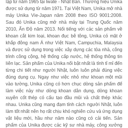
lập từ năm 1965 tại Iwate - Nhật Bản. Thương hiệu Unika
được sử dụng từ năm 1971. Tại Việt Nam, Unika mở nhà
máy Unika Vie-Japan năm 2008 theo ISO 9001:2008.
Sau đó Unika cũng mở nhà máy tại Trung Quốc năm
2010, Ấn Độ năm 2013. Nổi tiếng với các sản phẩm về
khoan cắt kim loại, khoan đục bê tông, Unika có mặt ở
khắp đông nam Á như Việt Nam, Campuchia, Malaysia
và được sử dụng trong việc xây dựng các tòa nhà, công
trình công cộng, hệ thống cấp nước, hệ thống thông tin
liên lạc. Sản phẩm của Unika nổi bật nhất là tính tỉ mỉ đến
từng chi tiết như người Nhật, luôn luôn phải đúng việc
đúng dụng cụ. Ngay như việc nhỏ như khoan một mũi
vào tường, Unika cũng có hơn chục dòng sản phẩm để
làm việc này như dòng khoan dân dụng, dòng khoan
xuyên cốt thép có cấu tạo đầu mũi và chất thép khác
nhau. Unika cũng mang đạm tính cách người Nhật, luôn
làm tốt nhất nên họ rất chịu khó nghiên cứu và ứng dụng
vật liệu mới, hầu như năm nào cũng có cải tiến. Sản
phẩm của Unika được các kỹ sư nhà máy, công xưởng