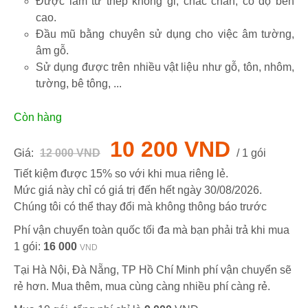
Được làm từ thép không gỉ, chắc chắn, có độ bền
cao.
Đầu mũ bằng chuyên sử dụng cho việc âm tường,
âm gỗ.
Sử dụng được trên nhiều vật liệu như gỗ, tôn, nhôm,
tường, bê tông, ...
Còn hàng
10 200 VND
Giá:
12 000 VND
/ 1 gói
Tiết kiệm được 15% so với khi mua riêng lẻ.
Mức giá này chỉ có giá trị đến hết ngày
30/08/2026
.
Chúng tôi có thể thay đổi mà không thông báo trước
Phí vận chuyển toàn quốc tối đa mà bạn phải trả khi mua
1 gói:
16 000
VND
Tại Hà Nội, Đà Nẵng, TP Hồ Chí Minh phí vận chuyển sẽ
rẻ hơn. Mua thêm, mua cùng càng nhiều phí càng rẻ.