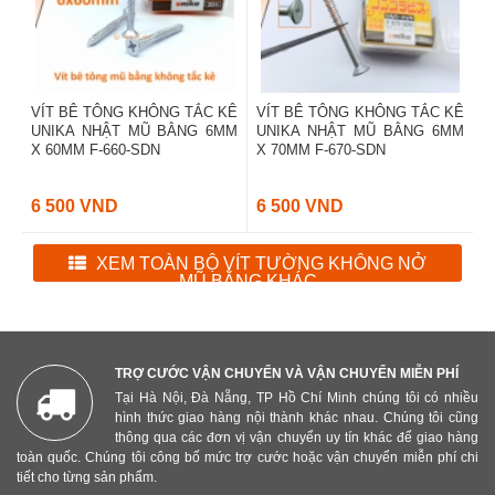
VÍT BÊ TÔNG KHÔNG TẮC KÊ
VÍT BÊ TÔNG KHÔNG TẮC KÊ
UNIKA NHẬT MŨ BẰNG 6MM
UNIKA NHẬT MŨ BẰNG 6MM
X 60MM F-660-SDN
X 70MM F-670-SDN
6 500 VND
6 500 VND
XEM TOÀN BỘ VÍT TƯỜNG KHÔNG NỞ
MŨ BẰNG KHÁC
TRỢ CƯỚC VẬN CHUYỂN VÀ VẬN CHUYỂN MIỄN PHÍ
Tại Hà Nội, Đà Nẵng, TP Hồ Chí Minh chúng tôi có nhiều
hình thức giao hàng nội thành khác nhau. Chúng tôi cũng
thông qua các đơn vị vận chuyển uy tín khác để giao hàng
toàn quốc. Chúng tôi công bố mức trợ cước hoặc vận chuyển miễn phí chi
tiết cho từng sản phẩm.