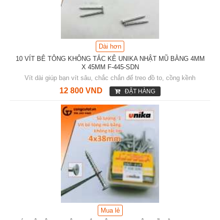
Dài hơn
10 VÍT BÊ TÔNG KHÔNG TẮC KÊ UNIKA NHẬT MŨ BẰNG 4MM
X 45MM F-445-SDN
Vít dài giúp bạn vít sâu, chắc chắn để treo đồ to, cồng kềnh
12 800 VND
ĐẶT HÀNG
Mua lẻ