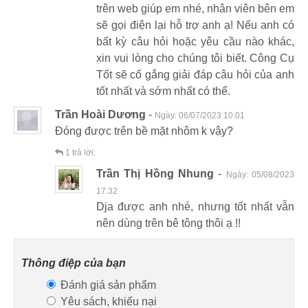
trên web giúp em nhé, nhân viên bên em
sẽ gọi điện lại hỗ trợ anh ạ! Nếu anh có
bất kỳ câu hỏi hoặc yêu cầu nào khác,
xin vui lòng cho chúng tôi biết. Công Cụ
Tốt sẽ cố gắng giải đáp câu hỏi của anh
tốt nhất và sớm nhất có thể.
Trần Hoài Dương
-
Ngày:
06/07/2023 10:01
Đóng được trên bề mặt nhôm k vậy?
1
trả lời:
Trần Thị Hồng Nhung
-
Ngày:
05/08/2023
17:32
Dja được anh nhé, nhưng tốt nhất vẫn
nên dùng trên bê tông thôi ạ !!
Thông điệp của bạn
Đánh giá sản phẩm
Yêu sách, khiếu nại