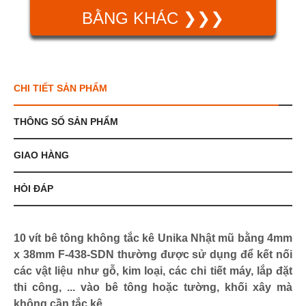
BẰNG KHÁC ❯❯❯
CHI TIẾT SẢN PHẨM
THÔNG SỐ SẢN PHẨM
GIAO HÀNG
HỎI ĐÁP
10 vít bê tông không tắc kê Unika Nhật mũ bằng 4mm
x 38mm F-438-SDN thường được sử dụng để kết nối
các vật liệu như gỗ, kim loại, các chi tiết máy, lắp đặt
thi công, ... vào bê tông hoặc tường, khối xây mà
không cần tắc kê.