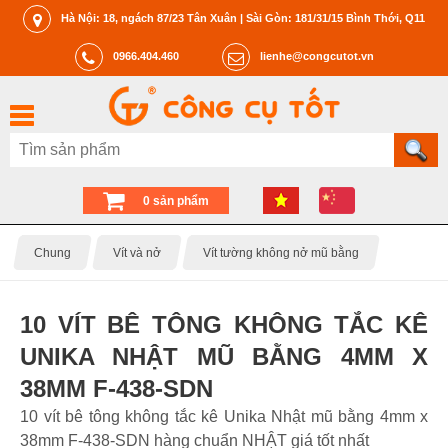
Hà Nội: 18, ngách 87/23 Tân Xuân | Sài Gòn: 181/31/15 Bình Thới, Q11
0966.404.460
lienhe@congcutot.vn
0 sản phẩm
Chung
Vít và nở
Vít tường không nở mũ bằng
10 VÍT BÊ TÔNG KHÔNG TẮC KÊ
UNIKA NHẬT MŨ BẰNG 4MM X
38MM F-438-SDN
10 vít bê tông không tắc kê Unika Nhật mũ bằng 4mm x
38mm F-438-SDN hàng chuẩn NHẬT giá tốt nhất