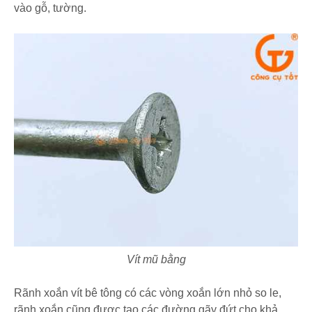
vào gỗ, tường.
Vít mũ bằng
Rãnh xoắn vít bê tông có các vòng xoắn lớn nhỏ so le,
rãnh xoắn cũng được tạo các đường gãy đứt cho khả