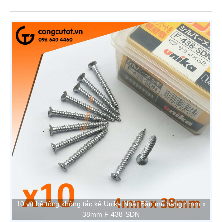
10 vít bê tông không tắc kê Unika Nhật Bản mũ bằng 4mm x
38mm F-438-SDN