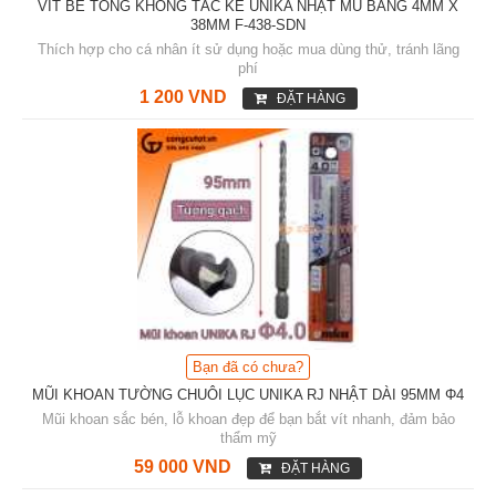
VÍT BÊ TÔNG KHÔNG TẮC KÊ UNIKA NHẬT MŨ BẰNG 4MM X
38MM F-438-SDN
Thích hợp cho cá nhân ít sử dụng hoặc mua dùng thử, tránh lãng
phí
1 200 VND
ĐẶT HÀNG
Bạn đã có chưa?
MŨI KHOAN TƯỜNG CHUÔI LỤC UNIKA RJ NHẬT DÀI 95MM Φ4
Mũi khoan sắc bén, lỗ khoan đẹp để bạn bắt vít nhanh, đảm bảo
thẩm mỹ
59 000 VND
ĐẶT HÀNG