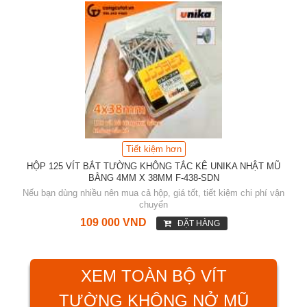
Tiết kiệm hơn
HỘP 125 VÍT BẮT TƯỜNG KHÔNG TẮC KÊ UNIKA NHẬT MŨ
BẰNG 4MM X 38MM F-438-SDN
Nếu bạn dùng nhiều nên mua cả hộp, giá tốt, tiết kiệm chi phí vận
chuyển
109 000 VND
ĐẶT HÀNG
XEM TOÀN BỘ VÍT
TƯỜNG KHÔNG NỞ MŨ