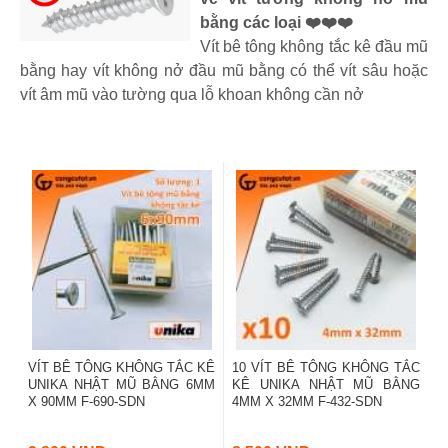
bằng các loại ❤️❤️❤️
Vít bê tông không tắc kê đầu mũ
bằng hay vít không nở đầu mũ bằng có thể vít sâu hoặc
vít âm mũ vào tường qua lỗ khoan không cần nở
VÍT BÊ TÔNG KHÔNG TẮC KÊ
10 VÍT BÊ TÔNG KHÔNG TẮC
UNIKA NHẬT MŨ BẰNG 6MM
KÊ UNIKA NHẬT MŨ BẰNG
X 90MM F-690-SDN
4MM X 32MM F-432-SDN