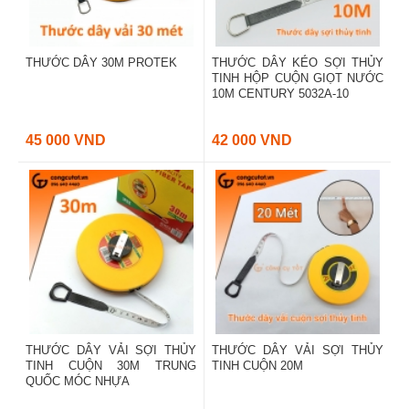
THƯỚC DÂY 30M PROTEK
THƯỚC DÂY KÉO SỢI THỦY
TINH HỘP CUỘN GIỌT NƯỚC
10M CENTURY 5032A-10
45 000 VND
42 000 VND
THƯỚC DÂY VẢI SỢI THỦY
THƯỚC DÂY VẢI SỢI THỦY
TINH CUỘN 30M TRUNG
TINH CUỘN 20M
QUỐC MÓC NHỰA