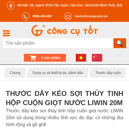
Hà Nội: 18, ngách 87/23 Tân Xuân | Sài Gòn: 181/31/15 Bình Thới, Q11
0966.404.460
lienhe@congcutot.vn
0 sản phẩm
Chung
Dụng cụ và thiết bị đo, đánh dấu
Thước dây cuộn
THƯỚC DÂY KÉO SỢI THỦY TINH
HỘP CUỘN GIỌT NƯỚC LIWIN 20M
Thước dây kéo sợi thủy tinh hộp cuộn giọt nước LIWIN
20m sử dụng trong nhiều lĩnh vực đo đạc có những địa
hình rộng và gồ ghề