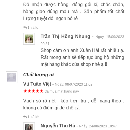
Đã nhận được hàng, đóng gói kĩ, chắc chắn,
hàng giao đúng mẫu mã . Sản phẩm tốt chất
lượng tuyệt đối ngon bổ rẻ
1
trả lời:
Trần Thị Hồng Nhung
-
Ngày:
15/09/2023
09:31
Shop cảm ơn anh Xuân Hải rất nhiều ạ.
Rất mong anh sẽ tiếp tục ủng hộ những
mặt hàng khác của shop nhé ạ !!
Chất lượng ok
Vũ Tuấn Việt
-
Ngày:
08/07/2023 11:02
★★★★★
đã mua mặt hàng này
Vạch số rõ nét , kéo trơn tru , dễ mang theo ,
không có điểm gì để chê cả
1
trả lời:
Nguyễn Thu Hà
-
Ngày:
24/08/2023 10:47