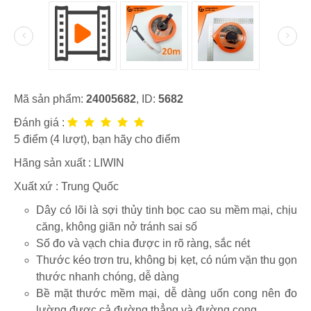
Mã sản phẩm:
24005682
, ID:
5682
Đánh giá :
5
điểm (
4
lượt), bạn hãy cho điểm
Hãng sản xuất :
LIWIN
Xuất xứ : Trung Quốc
Dây có lõi là sợi thủy tinh bọc cao su mềm mại, chịu
căng, không giãn nở tránh sai số
Số đo và vạch chia được in rõ ràng, sắc nét
Thước kéo trơn tru, không bị kẹt, có núm vặn thu gọn
thước nhanh chóng, dễ dàng
Bề mặt thước mềm mại, dễ dàng uốn cong nên đo
lường được cả đường thẳng và đường cong