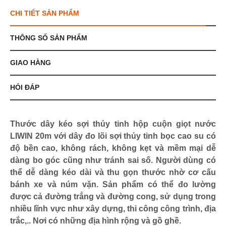
CHI TIẾT SẢN PHẨM
THÔNG SỐ SẢN PHẨM
GIAO HÀNG
HỎI ĐÁP
Thước dây kéo sợi thủy tinh hộp cuộn giọt nước
LIWIN 20m với dây đo lõi sợi thủy tinh bọc cao su có
độ bền cao, không rách, không kẹt và mềm mại dễ
dàng bo góc cũng như tránh sai số. Người dùng có
thể dễ dàng kéo dài và thu gọn thước nhờ cơ cấu
bánh xe và núm vặn. Sản phẩm có thể đo lường
được cả đường trẳng và đường cong, sử dụng trong
nhiều lĩnh vực như xây dựng, thi công công trình, địa
trắc,.. Nơi có những địa hình rộng và gồ ghề.