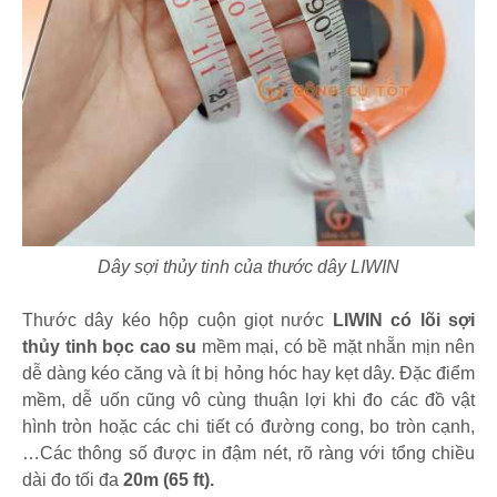
Dây sợi thủy tinh của thước dây LIWIN
Thước dây kéo hộp cuộn giọt nước
LIWIN
có lõi sợi
thủy tinh bọc cao su
mềm mại, có bề mặt nhẵn mịn nên
dễ dàng kéo căng và ít bị hỏng hóc hay kẹt dây. Đặc điểm
mềm, dễ uốn cũng vô cùng thuận lợi khi đo các đồ vật
hình tròn hoặc các chi tiết có đường cong, bo tròn cạnh,
…Các thông số được in đậm nét, rõ ràng với tổng chiều
dài đo tối đa
20m (65 ft).