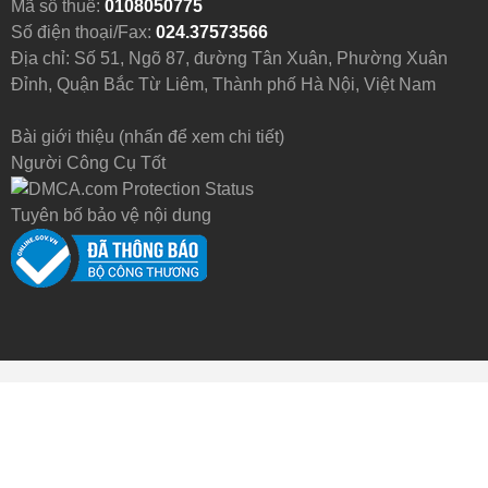
Mã số thuế:
0108050775
Số điện thoại/Fax:
024.37573566
Địa chỉ: Số 51, Ngõ 87, đường Tân Xuân, Phường Xuân
Đỉnh, Quận Bắc Từ Liêm, Thành phố Hà Nội, Việt Nam
Bài giới thiệu (nhấn để xem chi tiết)
Người Công Cụ Tốt
Tuyên bố bảo vệ nội dung