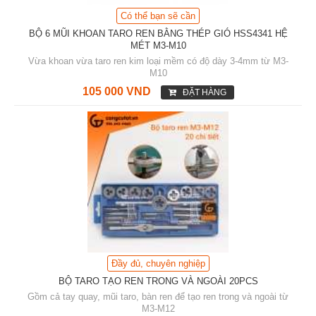
Có thể bạn sẽ cần
BỘ 6 MŨI KHOAN TARO REN BẰNG THÉP GIÓ HSS4341 HỆ
MÉT M3-M10
Vừa khoan vừa taro ren kim loại mềm có độ dày 3-4mm từ M3-
M10
105 000 VND
ĐẶT HÀNG
Đầy đủ, chuyên nghiệp
BỘ TARO TẠO REN TRONG VÀ NGOÀI 20PCS
Gồm cả tay quay, mũi taro, bàn ren để tạo ren trong và ngoài từ
M3-M12