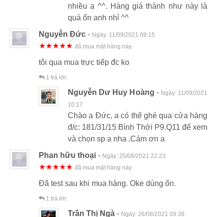
nhiều ạ ^^. Hàng giá thành như này là
quá ổn anh nhỉ ^^
Nguyễn Đức
-
Ngày:
11/09/2021 09:15
★★★★★
đã mua mặt hàng này
tôi qua mua trực tiếp đc ko
1
trả lời:
Nguyễn Dư Huy Hoàng
-
Ngày:
11/09/2021
10:17
Chào a Đức, a có thế ghé qua cửa hàng
đ/c: 181/31/15 Bình Thới P9.Q11 để xem
và chọn sp a nha .Cám ơn a
Phan hữu thoại
-
Ngày:
25/08/2021 22:23
★★★★★
đã mua mặt hàng này
Đã test sau khi mua hàng. Oke dùng ổn.
1
trả lời:
Trần Thị Ngà
-
Ngày:
26/08/2021 09:38