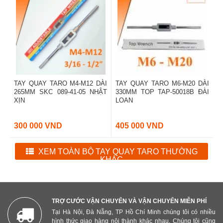
TAY QUAY TARO M4-M12 DÀI
TAY QUAY TARO M6-M20 DÀI
265MM SKC 089-41-05 NHẬT
330MM TOP TAP-50018B ĐÀI
XỊN
LOAN
300 000 VND
405 000 VND
XEM TOÀN BỘ TAY QUAY TARO THƯỜNG
KHÁC
TRỢ CƯỚC VẬN CHUYỂN VÀ VẬN CHUYỂN MIỄN PHÍ
Tại Hà Nội, Đà Nẵng, TP Hồ Chí Minh chúng tôi có nhiều
hình thức giao hàng nội thành khác nhau. Chúng tôi cũng