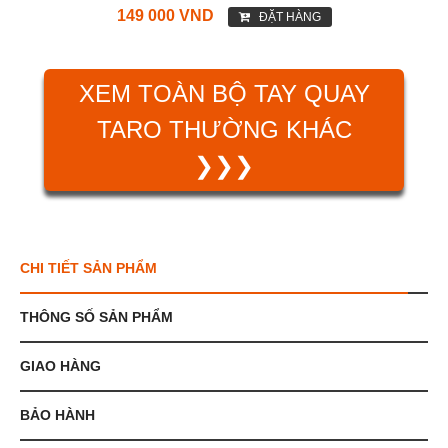
149 000 VND
ĐẶT HÀNG
XEM TOÀN BỘ TAY QUAY
TARO THƯỜNG KHÁC
❯❯❯
CHI TIẾT SẢN PHẨM
THÔNG SỐ SẢN PHẨM
GIAO HÀNG
BẢO HÀNH