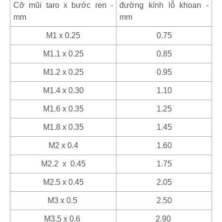
Cỡ mũi taro x bước ren -
đường kính lỗ khoan -
mm
mm
M1 x 0.25
0.75
M1.1 x 0.25
0.85
M1.2 x 0.25
0.95
M1.4 x 0.30
1.10
M1.6 x 0.35
1.25
M1.8 x 0.35
1.45
M2 x 0.4
1.60
M2.2 x 0.45
1.75
M2.5 x 0.45
2.05
M3 x 0.5
2.50
M3.5 x 0.6
2.90