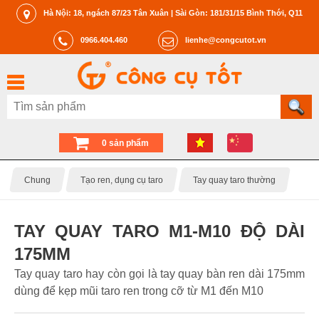
Hà Nội: 18, ngách 87/23 Tân Xuân | Sài Gòn: 181/31/15 Bình Thới, Q11
0966.404.460
lienhe@congcutot.vn
0 sản phẩm
Chung
Tạo ren, dụng cụ taro
Tay quay taro thường
TAY QUAY TARO M1-M10 ĐỘ DÀI
175MM
Tay quay taro hay còn gọi là tay quay bàn ren dài 175mm
dùng để kẹp mũi taro ren trong cỡ từ M1 đến M10