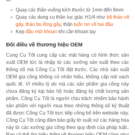
Quay các thân vuông kích thước từ 1mm đến 8mm
Quay các dung cụ thân lục giác H1/4 như
bộ tháo vít
gãy, tháo bu lông gãy
, thân
tuốc nơ vít hai đầu
Kẹp
đầu mũi khoan
khi cần khoan tay
Đôi điều về thương hiệu OEM
Cung Cụ Tốt cung cấp các mặt hàng có hình thức sản
xuất OEM tức là nhập từ các xưởng sản xuất theo các
thông số mà Công Cụ Tốt đặt trước. Các nhà sản xuất
OEM gia công không có nhãn hiệu, không cấp mã vạch
quốc tế. Ví nhiều lý do mà các sản phẩm gia công này
chưa đăng ký kịp bảo hộ hoặc đăng ký chất lượng sản
phẩm. Công Cụ Tốt là người chịu trách nhiệm bảo hành
sản phẩm với người mua theo những thông số kỹ thuật
đã được Công Cụ Tốt trực tiếp công bố trên website này.
Công Cụ Tốt cũng đảm bảo giấy tờ xuất xứ các hàng hóa
này từ các xưởng gia công theo quy định của pháp luật..
Bạn có thể tìm hiểu thêm về thương hiệu OEM cũng như