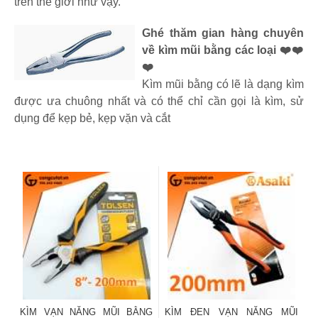
trên thế giới như vậy.
Ghé thăm gian hàng chuyên
về kìm mũi bằng các loại ❤️❤️
❤️
Kìm mũi bằng có lẽ là dạng kìm
được ưa chuông nhất và có thể chỉ cần gọi là kìm, sử
dụng để kẹp bẻ, kẹp vặn và cắt
KÌM VẠN NĂNG MŨI BẰNG
KÌM ĐEN VẠN NĂNG MŨI