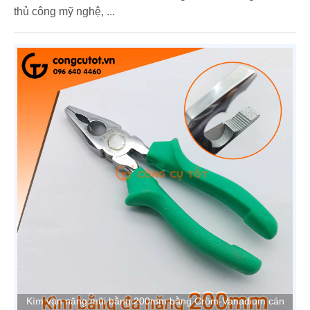
thủ công mỹ nghệ, ...
Kìm vạn năng mũi bằng 200mm bằng Crôm-Vanadium cán