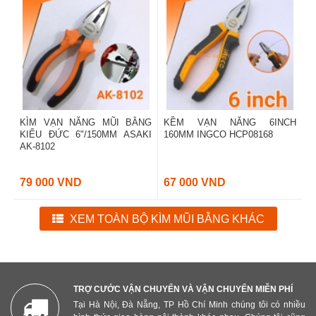
KÌM VẠN NĂNG MŨI BẰNG
KỀM VẠN NĂNG 6INCH
KIỂU ĐỨC 6"/150MM ASAKI
160MM INGCO HCP08168
AK-8102
79 000 VND
67 000 VND
XEM TOÀN BỘ KÌM MŨI BẰNG KHÁC
TRỢ CƯỚC VẬN CHUYỂN VÀ VẬN CHUYỂN MIỄN PHÍ
Tại Hà Nội, Đà Nẵng, TP Hồ Chí Minh chúng tôi có nhiều