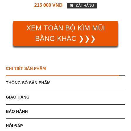
215 000 VND
ĐẶT HÀNG
XEM TOÀN BỘ KÌM MŨI
BẰNG KHÁC ❯❯❯
CHI TIẾT SẢN PHẨM
THÔNG SỐ SẢN PHẨM
GIAO HÀNG
BẢO HÀNH
HỎI ĐÁP