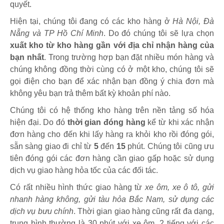
quyết.
Hiện tại, chúng tôi đang có các kho hàng ở
Hà Nội, Đà
Nẵng và TP Hồ Chí Minh
. Do đó chúng tôi sẽ lựa chọn
xuất kho từ kho hàng gần với địa chỉ nhận hàng của
bạn nhất
. Trong trường hợp bạn đặt nhiều món hàng và
chúng không đồng thời cùng có ở một kho, chúng tôi sẽ
gọi điện cho bạn để xác nhận bạn đồng ý chia đơn mà
không yêu bạn trả thêm bất kỳ khoản phí nào.
Chúng tôi có hệ thống kho hàng trên nền tảng số hóa
hiện đại. Do đó
thời gian đóng hàng
kể từ khi xác nhận
đơn hàng cho đến khi lấy hàng ra khỏi kho rồi đóng gói,
sẵn sàng giao đi chỉ từ
5
đến
15
phút
.
Chúng tôi cũng ưu
tiên đóng gói các đơn hàng cần giao gấp hoặc sử dụng
dịch vụ giao hàng hỏa tốc của các đối tác.
Có rất nhiều hình thức giao hàng từ
xe ôm, xe ô tô, gửi
nhanh hàng không, gửi tàu hỏa Bắc Nam, sử dụng các
dịch vụ bưu chính
. Thời gian giao hàng cũng rất đa dạng,
trung bình thường là 30 phút với xe ôm, 2 tiếng với các