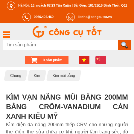
Hà Nội: 18, ngách 87/23 Tân Xuân | Sài Gòn: 181/31/15 Bình Thới, Q11
0966.404.460
lienhe@congcutot.vn
0 sản phẩm
Chung
Kìm
Kìm mũi bằng
KÌM VẠN NĂNG MŨI BẰNG 200MM
BẰNG CRÔM-VANADIUM CÁN
XANH KIỂU MỸ
Kìm điện đa năng 200mm thép CRV cho những người
thợ điện, thợ sửa chữa cơ khí, người làm trang sức, đồ