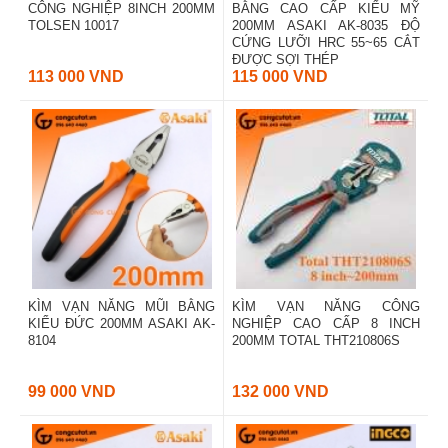
CÔNG NGHIỆP 8INCH 200MM
BẰNG CAO CẤP KIỂU MỸ
TOLSEN 10017
200MM ASAKI AK-8035 ĐỘ
CỨNG LƯỠI HRC 55~65 CẮT
ĐƯỢC SỢI THÉP
113 000 VND
115 000 VND
KÌM VẠN NĂNG MŨI BẰNG
KÌM VẠN NĂNG CÔNG
KIỂU ĐỨC 200MM ASAKI AK-
NGHIỆP CAO CẤP 8 INCH
8104
200MM TOTAL THT210806S
99 000 VND
132 000 VND