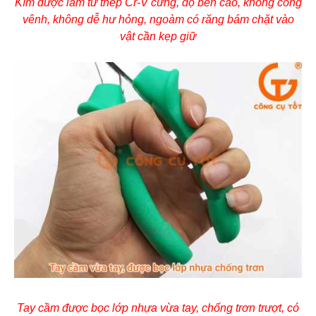
Kìm được làm từ thép Cr-V cứng, độ bền cao, không cong
vênh, không dễ hư hỏng, ngoàm có răng bám chặt vào
vật cần kẹp giữ
Tay cầm được bọc lớp nhựa vừa tay, chống trơn trượt, có