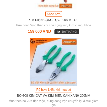
Khỏe hơn
KÌM ĐIỆN CỘNG LỰC 190MM TOP
Kìm hoạt động theo cơ chế cộng lực, kìm cứng, khỏe
159 000 VND
ĐẶT HÀNG
Rẻ hơn 1.4% khi mua bộ
BỘ ĐÔI KÌM CẮT VÀ KÌM ĐIỆN CÁN XANH 200MM
Mua theo bộ vừa tiện việc, cùng công vận chuyển lại được giảm
giá