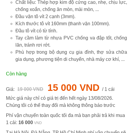
Chất liệu: Thép hợp kim độ cứng cao, nhẹ, chịu lực,
chống xoắn, chống ăn mòn, mài mòn, ...
Đầu vặn tô vít 2 cạnh (3mm).
Kích thước tô vít 160mm (thanh vặn 100mm).
Đầu tô vít có từ tính.
Tay cầm làm từ nhựa PVC chống va đập tốt, chống
lăn, tránh rơi rớt.
Phù hợp trong bộ dụng cụ gia đình, thợ sửa chữa
gia dụng, phương tiện di chuyển, nhà máy cơ khí, ...
Còn hàng
15 000 VND
Giá:
19 000 VND
/ 1 cái
Mức giá này chỉ có giá trị đến hết ngày
13/08/2026
.
Chúng tôi có thể thay đổi mà không thông báo trước
Phí vận chuyển toàn quốc tối đa mà bạn phải trả khi mua
1 cái:
16 000
VND
Tại Hà Nội, Đà Nẵng, TP Hồ Chí Minh phí vận chuyển sẽ