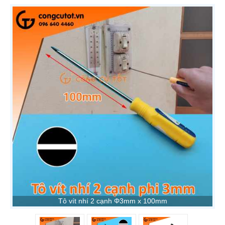
Tô vít nhí 2 cạnh Φ3mm x 100mm