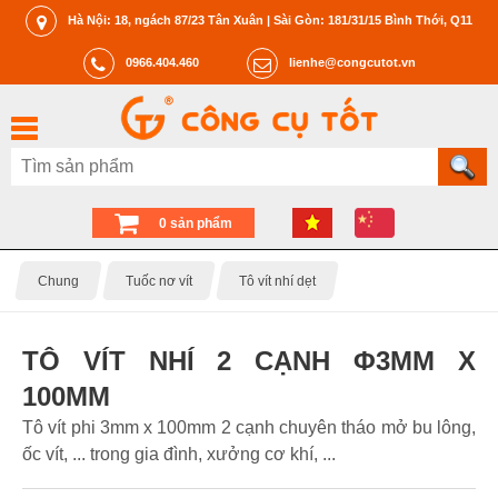
Hà Nội: 18, ngách 87/23 Tân Xuân | Sài Gòn: 181/31/15 Bình Thới, Q11
0966.404.460
lienhe@congcutot.vn
0 sản phẩm
Chung
Tuốc nơ vít
Tô vít nhí dẹt
TÔ VÍT NHÍ 2 CẠNH Φ3MM X
100MM
Tô vít phi 3mm x 100mm 2 cạnh chuyên tháo mở bu lông,
ốc vít, ... trong gia đình, xưởng cơ khí, ...