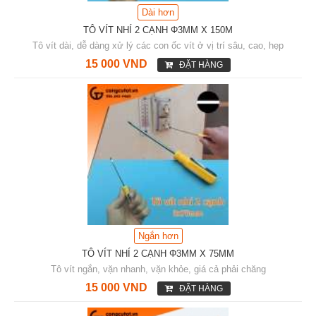
Dài hơn
TÔ VÍT NHÍ 2 CẠNH Φ3MM X 150M
Tô vít dài, dễ dàng xử lý các con ốc vít ở vị trí sâu, cao, hẹp
15 000 VND
ĐẶT HÀNG
Ngắn hơn
TÔ VÍT NHÍ 2 CẠNH Φ3MM X 75MM
Tô vít ngắn, vặn nhanh, vặn khỏe, giá cả phải chăng
15 000 VND
ĐẶT HÀNG