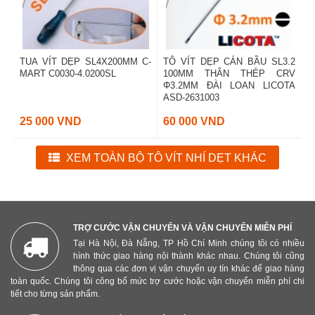
TUA VÍT DẸP SL4X200MM C-
TÔ VÍT DẸP CÁN BẦU SL3.2
MART C0030-4.0200SL
100MM THÂN THÉP CRV
Φ3.2MM ĐÀI LOAN LICOTA
ASD-2631003
25 000 VND
60 000 VND
XEM TOÀN BỘ TÔ VÍT NHÍ DẸT KHÁC
TRỢ CƯỚC VẬN CHUYỂN VÀ VẬN CHUYỂN MIỄN PHÍ
Tại Hà Nội, Đà Nẵng, TP Hồ Chí Minh chúng tôi có nhiều
hình thức giao hàng nội thành khác nhau. Chúng tôi cũng
thông qua các đơn vị vận chuyển uy tín khác để giao hàng
toàn quốc. Chúng tôi công bố mức trợ cước hoặc vận chuyển miễn phí chi
tiết cho từng sản phẩm.