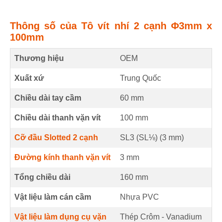
Thông số của Tô vít nhí 2 cạnh Φ3mm x
100mm
Thương hiệu
OEM
Xuất xứ
Trung Quốc
Chiều dài tay cầm
60
mm
Chiều dài thanh vặn vít
100
mm
Cỡ đầu Slotted 2 cạnh
SL3 (SL⅛) (
3
mm
)
Đường kính thanh vặn vít
3
mm
Tổng chiều dài
160
mm
Vật liệu làm cán cầm
Nhựa PVC
Vật liệu làm dụng cụ vặn
Thép Crôm - Vanadium