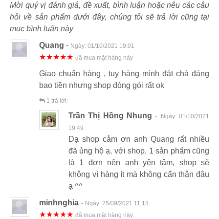
Mời quý vị đánh giá, đề xuất, bình luận hoặc nêu các câu
hỏi về sản phẩm dưới đây, chúng tôi sẽ trả lời cũng tại
mục bình luận này
Quang
-
Ngày:
01/10/2021 19:01
★★★★★
đã mua mặt hàng này
Giao chuẩn hàng , tuy hàng mình đặt chả đáng
bao tiền nhưng shop đóng gói rất ok
1
trả lời:
Trần Thị Hồng Nhung
-
Ngày:
01/10/2021
19:49
Dạ shop cảm ơn anh Quang rất nhiều
đã ủng hộ ạ, với shop, 1 sản phẩm cũng
là 1 đơn nên anh yên tâm, shop sẽ
không vì hàng ít mà không cẩn thận đâu
ạ ^^
minhnghia
-
Ngày:
25/09/2021 11:13
★★★★★
đã mua mặt hàng này