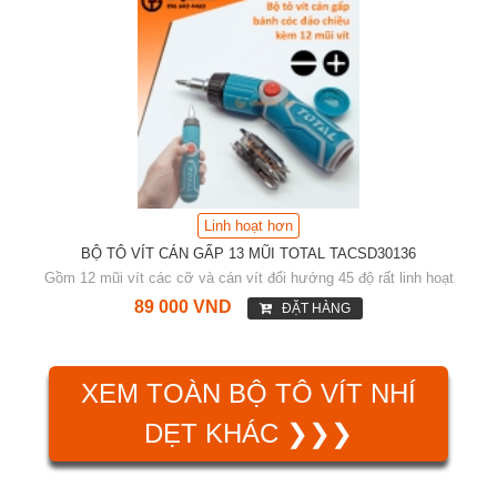
Linh hoạt hơn
BỘ TÔ VÍT CÁN GẤP 13 MŨI TOTAL TACSD30136
Gồm 12 mũi vít các cỡ và cán vít đổi hướng 45 độ rất linh hoạt
89 000 VND
ĐẶT HÀNG
XEM TOÀN BỘ TÔ VÍT NHÍ
DẸT KHÁC ❯❯❯