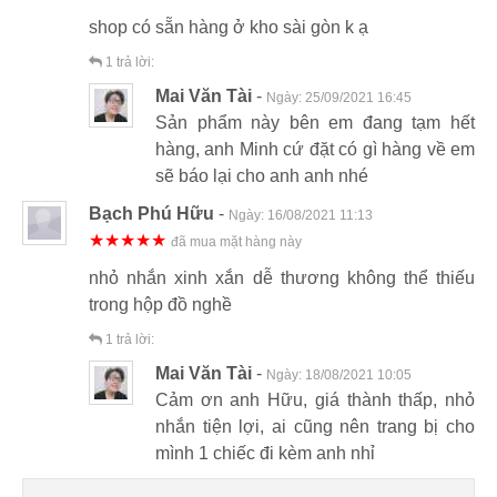
shop có sẵn hàng ở kho sài gòn k ạ
1
trả lời:
Mai Văn Tài
-
Ngày:
25/09/2021 16:45
Sản phẩm này bên em đang tạm hết
hàng, anh Minh cứ đặt có gì hàng về em
sẽ báo lại cho anh anh nhé
Bạch Phú Hữu
-
Ngày:
16/08/2021 11:13
★★★★★
đã mua mặt hàng này
nhỏ nhắn xinh xắn dễ thương không thể thiếu
trong hộp đồ nghề
1
trả lời:
Mai Văn Tài
-
Ngày:
18/08/2021 10:05
Cảm ơn anh Hữu, giá thành thấp, nhỏ
nhắn tiện lợi, ai cũng nên trang bị cho
mình 1 chiếc đi kèm anh nhỉ