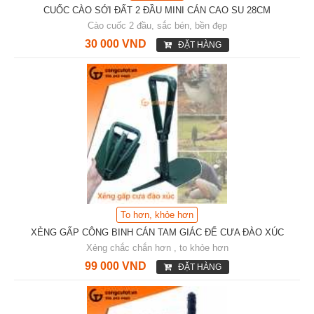
CUỐC CÀO SỚI ĐẤT 2 ĐẦU MINI CÁN CAO SU 28CM
Cào cuốc 2 đầu, sắc bén, bền đẹp
30 000 VND
ĐẶT HÀNG
To hơn, khỏe hơn
XẺNG GẤP CÔNG BINH CÁN TAM GIÁC ĐỂ CƯA ĐÀO XÚC
Xẻng chắc chắn hơn , to khỏe hơn
99 000 VND
ĐẶT HÀNG