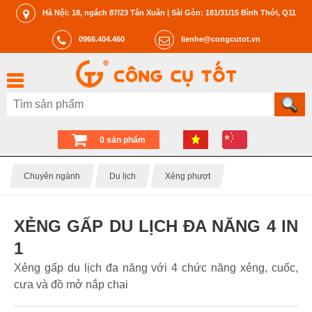
Hà Nội: 18, ngách 87/23 Tân Xuân | Sài Gòn: 181/31/15 Bình Thới, Q11
0966.404.460
lienhe@congcutot.vn
0 sản phẩm
Chuyên ngành
Du lịch
Xẻng phượt
XẺNG GẤP DU LỊCH ĐA NĂNG 4 IN
1
Xẻng gấp du lịch đa năng với 4 chức năng xẻng, cuốc,
cưa và đồ mở nắp chai