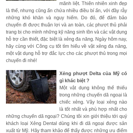
mãnh liệt. Thiên nhiên xinh đẹp
là thế, nhưng cũng ẩn chứa nhiều điều bí ẩn, với đầy rẫy
những khó khăn và nguy hiểm. Do đó, để đảm bảo
chuyến đi được thuận lợi và an toàn, các phượt thủ phải
trang bị cho mình những kỹ năng sinh tồn và các vật dụng
hỗ trợ cần thiết, đặc biệt là xẻng đa năng. Ngày hôm nay,
hãy cùng với Công cụ tốt tìm hiểu về vật xẻng đa năng,
một vật dụng hỗ trợ đắc lực cho các phượt thủ trong mọi
chuyến đi nhé!
Xẻng phượt Delta của Mỹ có
gì khác biệt ?
Một vật dụng không thể thiếu
trong những chuyến dã ngoại là
chiếc xẻng. Vậy loại xẻng nào
là tốt nhất và phù hợp nhất cho
những chuyến dã ngoại? Chúng tôi xin giới thiệu tới quý
khách loại Xẻng Dental dùng khi đi dã ngoại được sản
xuất từ Mỹ. Hãy tham khảo để thấy được những ưu điểm