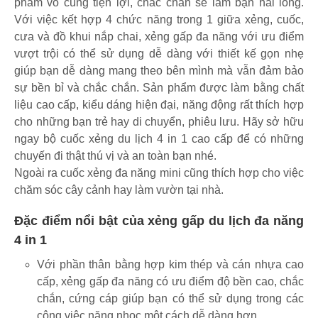
phẩm vô cùng tiện lợi, chắc chắn sẽ làm bạn hài lòng.
Với việc kết hợp 4 chức năng trong 1 giữa xẻng, cuốc,
cưa và đồ khui nắp chai, xẻng gấp đa năng với ưu điểm
vượt trội có thể sử dụng dễ dàng với thiết kế gọn nhẹ
giúp bạn dễ dàng mang theo bên mình mà vẫn đảm bảo
sự bền bỉ và chắc chắn. Sản phẩm được làm bằng chất
liệu cao cấp, kiểu dáng hiện đại, năng động rất thích hợp
cho những bạn trẻ hay di chuyển, phiêu lưu. Hãy sở hữu
ngay bộ cuốc xẻng du lịch 4 in 1 cao cấp để có những
chuyến đi thật thú vị và an toàn bạn nhé.
Ngoài ra cuốc xẻng đa năng mini cũng thích hợp cho việc
chăm sóc cây cảnh hay làm vườn tại nhà.
Đặc điểm nổi bật của xẻng gấp du lịch đa năng
4 in 1
Với phần thân bằng hợp kim thép và cán nhựa cao
cấp, xẻng gấp đa năng có ưu điểm độ bền cao, chắc
chắn, cứng cáp giúp bạn có thể sử dụng trong các
công việc nặng nhọc một cách dễ dàng hơn.