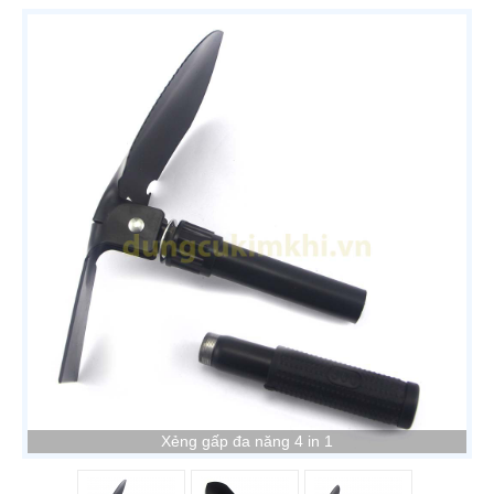
Xẻng gấp đa năng 4 in 1