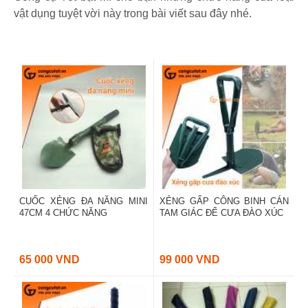
vật dụng tuyệt vời này trong bài viết sau đây nhé.
CUỐC XẺNG ĐA NĂNG MINI
XẺNG GẤP CÔNG BINH CÁN
47CM 4 CHỨC NĂNG
TAM GIÁC ĐỂ CƯA ĐÀO XÚC
65 000 VND
99 000 VND