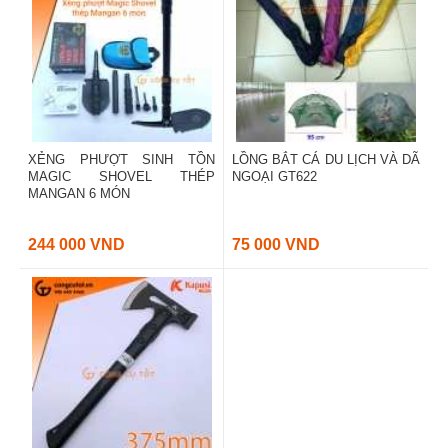
XẺNG PHƯỢT SINH TỒN
LỒNG BẮT CÁ DU LỊCH VÀ DÃ
MAGIC SHOVEL THÉP
NGOẠI GT622
MANGAN 6 MÓN
244 000 VND
75 000 VND