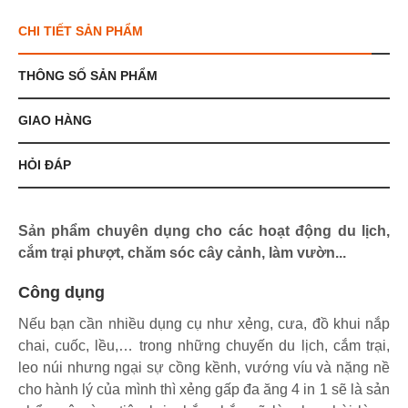
CHI TIẾT SẢN PHẨM
THÔNG SỐ SẢN PHẨM
GIAO HÀNG
HỎI ĐÁP
Sản phẩm chuyên dụng cho các hoạt động du lịch,
cắm trại phượt, chăm sóc cây cảnh, làm vườn...
Công dụng
Nếu bạn cần nhiều dụng cụ như xẻng, cưa, đồ khui nắp
chai, cuốc, lều,… trong những chuyến du lịch, cắm trại,
leo núi nhưng ngại sự cồng kềnh, vướng víu và nặng nề
cho hành lý của mình thì xẻng gấp đa ăng 4 in 1 sẽ là sản