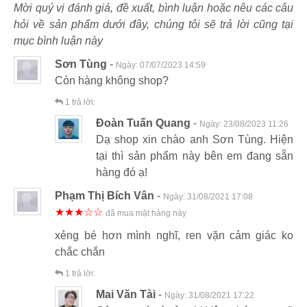
Mời quý vị đánh giá, đề xuất, bình luận hoặc nêu các câu
hỏi về sản phẩm dưới đây, chúng tôi sẽ trả lời cũng tại
mục bình luận này
Sơn Tùng
-
Ngày:
07/07/2023 14:59
Còn hàng không shop?
1
trả lời:
Đoàn Tuấn Quang
-
Ngày:
23/08/2023 11:26
Dạ shop xin chào anh Sơn Tùng. Hiện
tại thì sản phẩm này bên em đang sẵn
hàng đó ạ!
Phạm Thị Bích Vân
-
Ngày:
31/08/2021 17:08
★★★☆☆
đã mua mặt hàng này
xẻng bé hơn mình nghĩ, ren vặn cảm giác ko
chắc chắn
1
trả lời:
Mai Văn Tài
-
Ngày:
31/08/2021 17:22