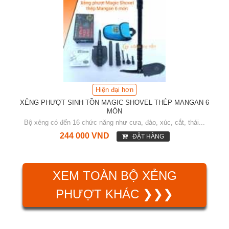
Hiện đại hơn
XẺNG PHƯỢT SINH TỒN MAGIC SHOVEL THÉP MANGAN 6
MÓN
Bộ xẻng có đến 16 chức năng như cưa, đào, xúc, cắt, thái...
244 000 VND
ĐẶT HÀNG
XEM TOÀN BỘ XẺNG
PHƯỢT KHÁC ❯❯❯