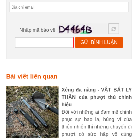
Nhập mã bảo vệ
GỬI BÌNH LUẬN
Bài viết liên quan
Xẻng đa năng - VẬT BẤT LY
THÂN của phượt thủ chính
hiệu
Đối với những ai đam mê chinh
phục sự bao la, hùng vĩ của
thiên nhiên thì những chuyến đi
phượt có sức hấp vô cùng