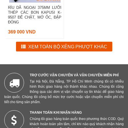
RÌU DÃ NGOẠI 375MM LƯỠI
THÉP CÁC BON KAPUSI K-
9507 ĐỂ CHẶT, MỞ ỐC, ĐẬP
ĐÓNG
369 000 VND
XEM TOÀN BỘ XẺNG PHƯỢT KHÁC
TRỢ CƯỚC VẬN CHUYỂN VÀ VẬN CHUYỂN MIỄN PHÍ
Tại Hà Nội, Đà Nẵng, TP Hồ Chí Minh chúng tôi có nhiều
hình thức giao hàng nội thành khác nhau. Chúng tôi cũng
thông qua các đơn vị vận chuyển uy tín khác để giao hàng
toàn quốc. Chúng tôi công bố mức trợ cước hoặc vận chuyển miễn phí chi
tiết cho từng sản phẩm.
THANH TOÁN KHI NHẬN HÀNG
Chúng tôi giao hàng toàn quốc theo phương thức COD. Quý
khách hoàn toàn yên tâm, chỉ khi nào quý khách nhận hàng