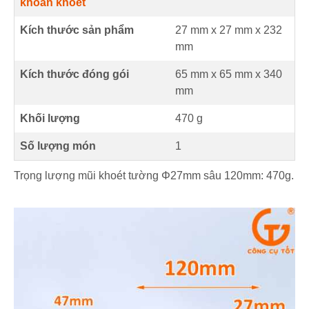
khoan khoét
Kích thước sản phẩm
27 mm
x
27 mm
x
232
mm
Kích thước đóng gói
65 mm x 65 mm x 340
mm
Khối lượng
470 g
Số lượng món
1
Trọng lượng mũi khoét tường Φ27mm sâu 120mm: 470g.