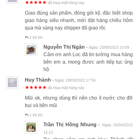
★★★★★
đã mua mặt hàng này
Giao đúng sản phẩm, đóng gói kỹ, đặc biệt shop
giao hàng siêu nhanh, mới đặt hàng chiều hôm
qua mà sáng nay shipper đã giao rồi.
1
trả lời:
Nguyễn Thị Ngân
-
Ngày:
23/09/2023 10:09
Cảm ơn anh Loc đã tin tưởng mua hàng
bên em ạ, mong được anh tiếp tục ủng
hộ
Huy Thành
-
Ngày:
29/03/2022 17:59
★★★★★
đã mua mặt hàng này
Mũi ok, nhưng dùng thì nên cho ít nước cho đỡ
bụi và bền mũi
1
trả lời:
Trần Thị Hồng Nhung
-
Ngày:
02/04/2022
12:12