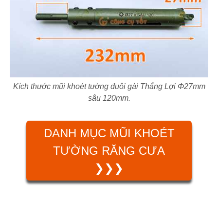
Kích thước mũi khoét tường đuôi gài Thắng Lợi Φ27mm
sâu 120mm.
DANH MỤC MŨI KHOÉT
TƯỜNG RĂNG CƯA
❯❯❯