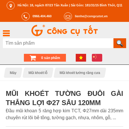
Hà Nội: 18, ngách 87/23 Tân Xuân | Sài Gòn: 181/31/15 Bình Thới, Q11
0966.404.460
lienhe@congcutot.vn
0 sản phẩm
Máy
Mũi khoét lỗ
Mũi khoét tường răng cưa
MŨI KHOÉT TƯỜNG ĐUÔI GÀI
THẮNG LỢI Φ27 SÂU 120MM
Đầu mũi khoan 5 răng hợp kim TCT, Φ27mm dài 235mm
chuyên rút lõi bê tông, tường gạch, nhựa, nhôm, gỗ, ...