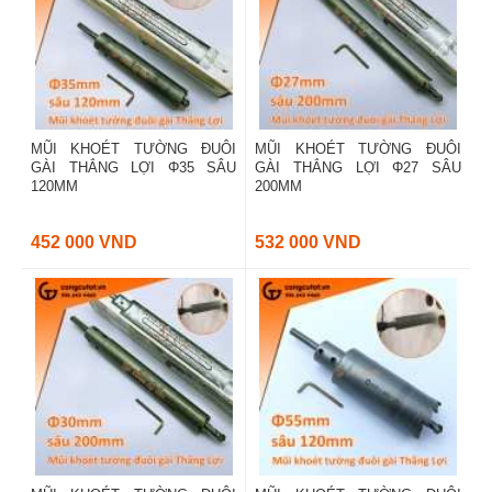
MŨI KHOÉT TƯỜNG ĐUÔI
MŨI KHOÉT TƯỜNG ĐUÔI
GÀI THẮNG LỢI Φ35 SÂU
GÀI THẮNG LỢI Φ27 SÂU
120MM
200MM
452 000 VND
532 000 VND