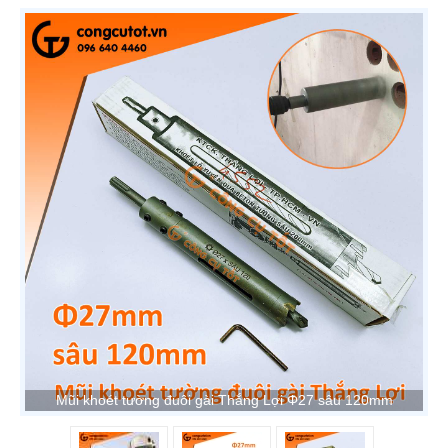
Mũi khoét tường đuôi gài Thắng Lợi Φ27 sâu 120mm