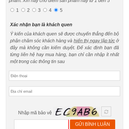
phẩm. Xin hãy cho điểm sản phẩm này từ 1 đến 5
1
2
3
4
5
Xác nhận bạn là khách quen
Ý kiến của khách quen sẽ được chuyển thẳng đến bộ
phận chăm sóc khách hàng và
hiển thị ngay lập tức
ở
đây mà không cần kiểm duyệt. Để xác định bạn đã
từng liên hệ hay mua hàng, bạn chỉ cần nhập ít nhất
một trong các thông tin sau
Nhập mã bảo vệ
GỬI BÌNH LUẬN