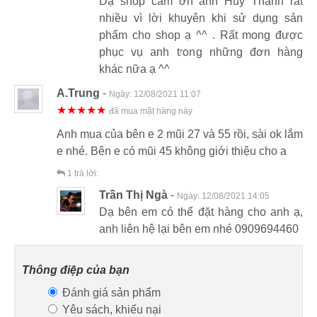
Dạ shop cảm ơn anh Huy Thành rất
nhiều vì lời khuyên khi sử dụng sản
phẩm cho shop ạ ^^ . Rất mong được
phục vụ anh trong những đơn hàng
khác nữa ạ ^^
A.Trung
-
Ngày:
12/08/2021 11:07
★★★★★
đã mua mặt hàng này
Anh mua của bên e 2 mũi 27 và 55 rồi, sài ok lắm
e nhé. Bên e có mũi 45 không giới thiệu cho a
1
trả lời:
Trần Thị Ngà
-
Ngày:
12/08/2021 14:05
Dạ bên em có thể đặt hàng cho anh ạ,
anh liên hệ lại bên em nhé 0909694460
Thông điệp của bạn
Đánh giá sản phẩm
Yêu sách, khiếu nại