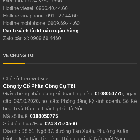
Điện thoại:
024.3757.3566
Hotline viettel:
0966.40.44.60
Hotline vinaphone:
0911.22.44.60
Hotline mobiphone:
0909.69.44.60
Danh sách tài khoản ngân hàng
Zalo bán sỉ: 0909.69.4460
VỀ CHÚNG TÔI
Chủ sở hữu website:
Công ty Cổ Phần Công Cụ Tốt
Giấy chứng nhận đăng ký doanh nghiệp:
0108050775
, ngày
cấp: 09/10/2020, nơi cấp: Phòng đăng ký kinh doanh, Sở Kế
hoạch và Đầu tư Thành phố Hà Nội
Mã số thuế:
0108050775
Số điện thoại/Fax:
024.37573566
Địa chỉ: Số 51, Ngõ 87, đường Tân Xuân, Phường Xuân
Đỉnh, Quận Bắc Từ Liêm, Thành phố Hà Nội, Việt Nam