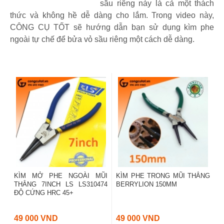
sầu riêng này là cả một thách
thức và không hề dễ dàng cho lắm. Trong video này,
CÔNG CỤ TỐT sẽ hướng dẫn bạn sử dụng kìm phe
ngoài tự chế để bửa vỏ sầu riêng một cách dễ dàng.
KÌM MỞ PHE NGOÀI MŨI
KÌM PHE TRONG MŨI THẲNG
THẲNG 7INCH LS LS310474
BERRYLION 150MM
ĐỘ CỨNG HRC 45+
49 000 VND
49 000 VND