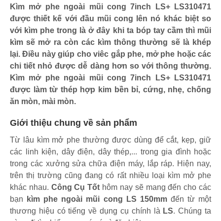
Kìm mở phe ngoài mũi cong 7inch LS+ LS310471
được thiết kế với đầu mũi cong lên nó khác biệt so
với kìm phe trong là ở đây khi ta bóp tay cầm thì mũi
kìm sẽ mở ra còn các kìm thông thường sẽ là khép
lại. Điều này giúp cho viêc gắp phe, mở phe hoặc các
chi tiết nhỏ được dễ dàng hơn so với thông thường.
Kìm mở phe ngoài mũi cong 7inch LS+ LS310471
được làm từ thép hợp kim bền bỉ, cứng, nhẹ, chống
ăn mòn, mài mòn.
Giới thiệu chung về sản phẩm
Từ lâu kìm mở phe thường được dùng để cắt, kẹp, giữ
các linh kiện, dây điện, dây thép,... trong gia đình hoặc
trong các xưởng sửa chữa điện máy, lắp ráp. Hiện nay,
trên thị trường cũng đang có rất nhiều loại kìm mở phe
khác nhau.
Công Cụ Tốt
hôm nay sẽ mang đến cho các
bạn
kìm phe ngoài mũi cong LS 150mm
đến từ một
thương hiệu có tiếng về dụng cụ chính là
LS
. Chúng ta