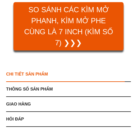
SO SÁNH CÁC KÌM MỞ
PHANH, KÌM MỞ PHE
CÙNG LÀ 7 INCH (KÌM SỐ
7) ❯❯❯
CHI TIẾT SẢN PHẨM
THÔNG SỐ SẢN PHẨM
GIAO HÀNG
HỎI ĐÁP