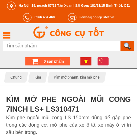
Hà Nội: 18, ngách 87/23 Tân Xuân | Sài Gòn: 181/31/15 Bình Thới, Q11
0966.404.460
lienhe@congcutot.vn
0 sản phẩm
Chung
Kìm
Kìm mở phanh, kìm mở phe
KÌM MỞ PHE NGOÀI MŨI CONG
7INCH LS+ LS310471
Kìm phe ngoài mũi cong LS 150mm dùng để gắp phe
trong các động cơ, mở phe của xe ô tô, xe máy ở vị trí
sâu bên trong.