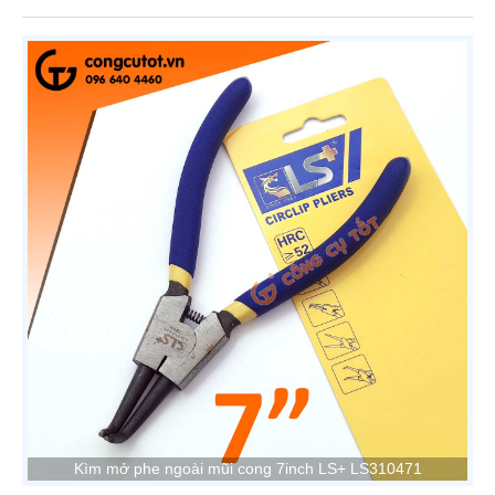
Kìm mở phe ngoài mũi cong 7inch LS+ LS310471