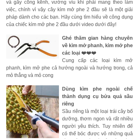
và gây cồng kềnh, vướng víu khi phải mang theo làm
việc, chính vì vậy cây kìm mở phe 2 đầu sẽ là một giải
pháp dành cho các bạn. Hãy cùng tìm hiểu về công dụng
của chiếc kìm mở phe 2 đầu dưới video dưới đây!
Ghé thăm gian hàng chuyên
về kìm mở phanh, kìm mở phe
các loại ❤️❤️❤️
Cung cấp các loại kìm mở
phanh, kìm mở phe cả hướng ngoài và hướng trong, cả
mỏ thẳng và mỏ cong
Dùng kìm phe ngoài chế
thành dụng cụ bửa quả sầu
riêng
Sầu riêng là một loại trái cây bổ
dưỡng, thơm ngon và rất nhiều
người yêu thích. Tuy nhiên để
có thể bóc được vỏ những quả