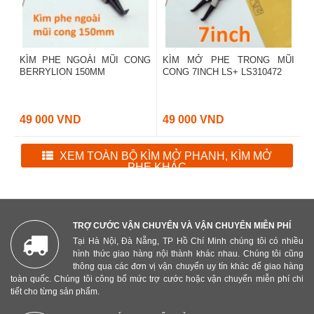
KÌM PHE NGOÀI MŨI CONG
KÌM MỞ PHE TRONG MŨI
BERRYLION 150MM
CONG 7INCH LS+ LS310472
49 000 VND
49 000 VND
XEM TOÀN BỘ KÌM MỞ PHANH, KÌM MỞ
PHE KHÁC
TRỢ CƯỚC VẬN CHUYỂN VÀ VẬN CHUYỂN MIỄN PHÍ
Tại Hà Nội, Đà Nẵng, TP Hồ Chí Minh chúng tôi có nhiều
hình thức giao hàng nội thành khác nhau. Chúng tôi cũng
thông qua các đơn vị vận chuyển uy tín khác để giao hàng
toàn quốc. Chúng tôi công bố mức trợ cước hoặc vận chuyển miễn phí chi
tiết cho từng sản phẩm.