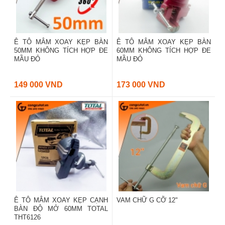
Ê TÔ MÂM XOAY KẸP BÀN
Ê TÔ MÂM XOAY KẸP BÀN
50MM KHÔNG TÍCH HỢP ĐE
60MM KHÔNG TÍCH HỢP ĐE
MẦU ĐỎ
MẦU ĐỎ
149 000 VND
173 000 VND
Ê TÔ MÂM XOAY KẸP CẠNH
VAM CHỮ G CỠ 12"
BÀN ĐỘ MỞ 60MM TOTAL
THT6126