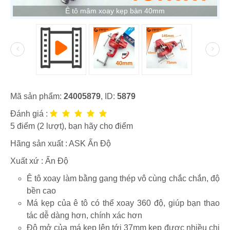
Ê tô mâm xoay kẹp bàn 40mm
Mã sản phẩm:
24005879
, ID:
5879
Đánh giá :
5
điểm (
2
lượt), bạn hãy cho điểm
Hãng sản xuất :
ASK Ấn Độ
Xuất xứ : Ấn Độ
Ê tô xoay làm bằng gang thép vô cùng chắc chắn, độ
bền cao
Má kẹp của ê tô có thể xoay 360 độ, giúp bạn thao
tác dễ dàng hơn, chính xác hơn
Độ mở của má kẹp lên tới 37mm kẹp được nhiều chi