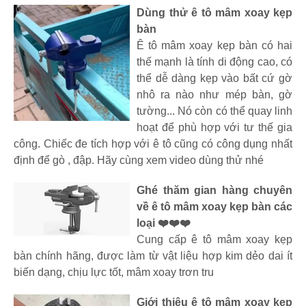
Dùng thử ê tô mâm xoay kẹp
bàn
Ê tô mâm xoay kẹp bàn có hai
thế mạnh là tính di động cao, có
thể dễ dàng kẹp vào bất cứ gờ
nhô ra nào như mép bàn, gờ
tường... Nó còn có thể quay linh
hoạt để phù hợp với tư thế gia
công. Chiếc đe tích hợp với ê tô cũng có công dụng nhất
định để gò , đập. Hãy cùng xem video dùng thử nhé
Ghé thăm gian hàng chuyên
về ê tô mâm xoay kẹp bàn các
loại ❤️❤️❤️
Cung cấp ê tô mâm xoay kẹp
bàn chính hãng, được làm từ vật liệu hợp kim dẻo dai ít
biến dạng, chịu lực tốt, mâm xoay trơn tru
Giới thiệu ê tô mâm xoay kẹp