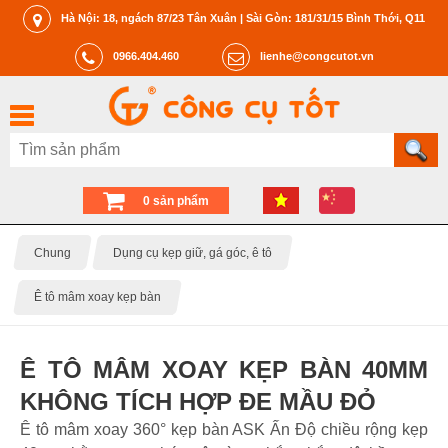
Hà Nội: 18, ngách 87/23 Tân Xuân | Sài Gòn: 181/31/15 Bình Thới, Q11
0966.404.460
lienhe@congcutot.vn
0 sản phẩm
Chung
Dụng cụ kẹp giữ, gá góc, ê tô
Ê tô mâm xoay kẹp bàn
Ê TÔ MÂM XOAY KẸP BÀN 40MM
KHÔNG TÍCH HỢP ĐE MẦU ĐỎ
Ê tô mâm xoay 360° kẹp bàn ASK Ấn Độ chiều rộng kẹp