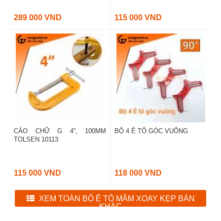
289 000 VND
115 000 VND
CẢO CHỮ G 4'', 100MM
BỘ 4 Ê TÔ GÓC VUÔNG
TOLSEN 10113
115 000 VND
118 000 VND
XEM TOÀN BỘ Ê TÔ MÂM XOAY KẸP BÀN
KHÁC