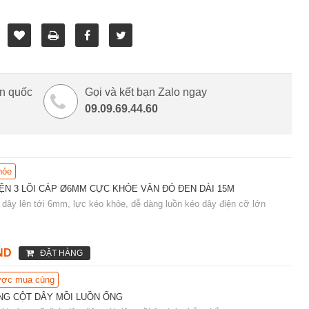
àn quốc
Gọi và kết bạn Zalo ngay
09.09.69.44.60
hỏe
ỆN 3 LÕI CÁP Ø6MM CỰC KHỎE VẰN ĐỎ ĐEN DÀI 15M
dây lên tới 6mm, lực kéo khỏe, dễ dàng luồn kéo dây điện cỡ lớn
ND
ĐẶT HÀNG
ợc mua cùng
NG CỘT DÂY MỒI LUỒN ỐNG