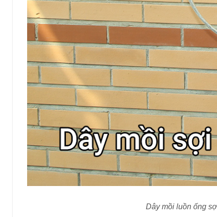
Dây mồi luồn ống sợi