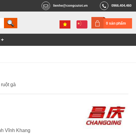
lienhe@congcutot.vn
0966.404.460
0 sản phẩm
ruột gà
h Vĩnh Khang