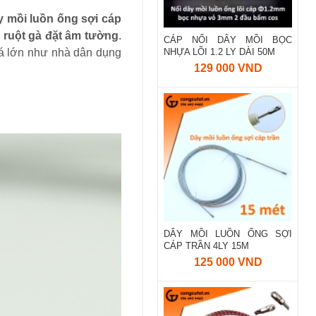
 mồi luồn ống sợi cáp
 ruột gà đặt âm tường
.
CÁP NỐI DÂY MỒI BỌC
uá lớn như nhà dân dụng
NHỰA LÕI 1.2 LY DÀI 50M
129 000 VND
DÂY MỒI LUỒN ỐNG SỢI
CÁP TRẦN 4LY 15M
125 000 VND