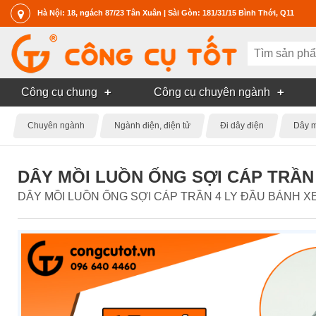
Hà Nội: 18, ngách 87/23 Tân Xuân | Sài Gòn: 181/31/15 Bình Thới, Q11
Công cụ chung
Công cụ chuyên ngành
Chuyên ngành
Ngành điện, điện tử
Đi dây điện
Dây m
DÂY MỒI LUỒN ỐNG SỢI CÁP TRẦN 
DÂY MỒI LUỒN ỐNG SỢI CÁP TRẦN 4 LY ĐẦU BÁNH XE DÀI 