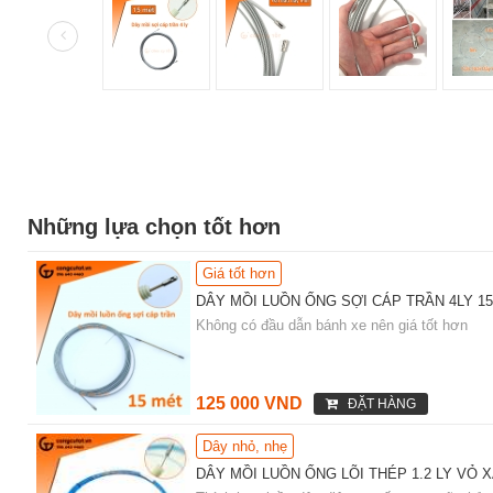
Những lựa chọn tốt hơn
Giá tốt hơn
DÂY MỒI LUỒN ỐNG SỢI CÁP TRẦN 4LY 1
Không có đầu dẫn bánh xe nên giá tốt hơn
125 000 VND
ĐẶT HÀNG
Dây nhỏ, nhẹ
DÂY MỒI LUỒN ỐNG LÕI THÉP 1.2 LY VỎ 