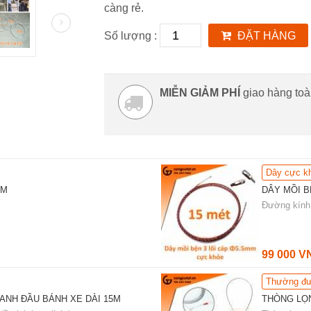
càng rẻ.
Số lượng :
ĐẶT HÀNG
MIỄN GIẢM PHÍ
giao hàng to
Dây cực k
5M
DÂY MỒI B
Đường kính 
99 000 V
Thường đư
XANH ĐẦU BÁNH XE DÀI 15M
THÒNG LỌ