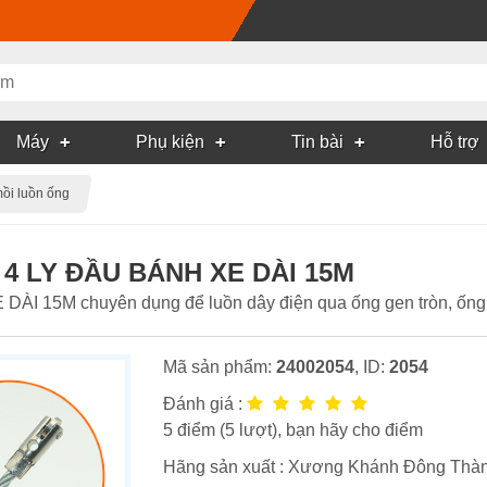
Máy
Phụ kiện
Tin bài
Hỗ trợ
ồi luồn ống
4 LY ĐẦU BÁNH XE DÀI 15M
15M chuyên dụng để luồn dây điện qua ống gen tròn, ống 
Mã sản phẩm:
24002054
, ID:
2054
Đánh giá :
5
điểm (
5
lượt), bạn hãy cho điểm
Hãng sản xuất :
Xương Khánh Đông Thàn