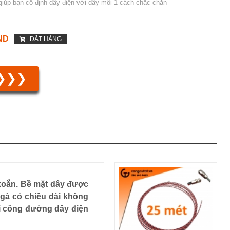
giúp bạn cố định dây điện với dây mồi 1 cách chắc chắn
ND
ĐẶT HÀNG
 ❯❯❯
 xoắn. Bề mặt dây được
 gà có chiều dài không
hi công đường dây điện