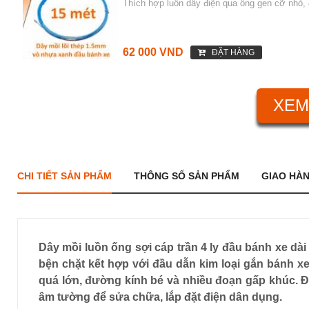
Thích hợp luồn dây điện qua ống gen cỡ nhỏ, 
62 000 VND
ĐẶT HÀNG
XEM
CHI TIẾT SẢN PHẨM
THÔNG SỐ SẢN PHẨM
GIAO HÀ
Dây mồi luồn ống sợi cáp trần 4 ly đầu bánh xe dà
bện chặt kết hợp với đầu dẫn kim loại gắn bánh x
quá lớn, đường kính bé và nhiều đoạn gấp khúc. Đ
âm tường để sửa chữa, lắp đặt điện dân dụng.