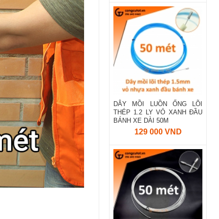
DÂY MỒI LUỒN ỐNG LÕI
THÉP 1.2 LY VỎ XANH ĐẦU
BÁNH XE DÀI 50M
129 000 VND