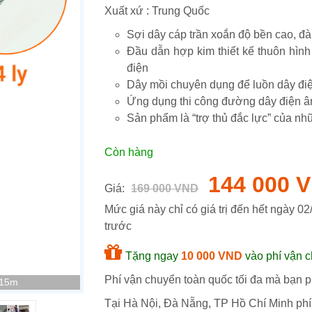
Xuất xứ : Trung Quốc
Sợi dây cáp trần xoắn độ bền cao, đà
Đầu dẫn hợp kim thiết kế thuôn hình bánh xe và thân dây trơn bóng giúp dễ dàng luồn kéo dây
điện
Dây mồi chuyên dụng để luồn dây đi
Ứng dụng thi công đường dây điện 
Sản phẩm là “trợ thủ đắc lực” của n
Còn hàng
144 000 
Giá:
169 000 VND
Mức giá này chỉ có giá trị đến hết ngày
02
trước
Tặng ngay
10 000 VND
vào phí vận c
Phí vận chuyển toàn quốc tối đa mà bạn ph
 15m
Tại Hà Nội, Đà Nẵng, TP Hồ Chí Minh phí