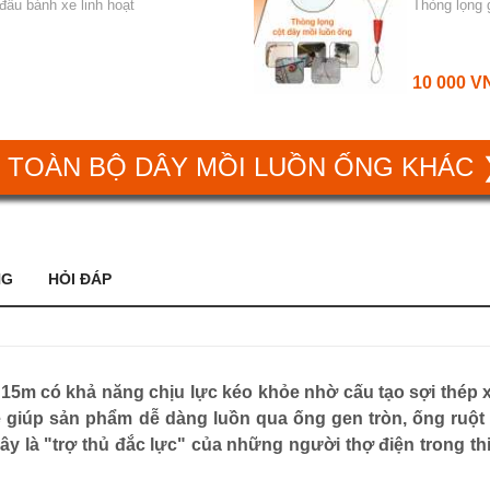
đầu bánh xe linh hoạt
Thòng lọng 
10 000 V
 TOÀN BỘ DÂY MỒI LUỒN ỐNG KHÁC
NG
HỎI ĐÁP
i 15m có khả năng chịu lực kéo khỏe nhờ cấu tạo sợi thép
e giúp sản phẩm dễ dàng luồn qua ống gen tròn, ống ruột
ây là "trợ thủ đắc lực" của những người thợ điện trong t