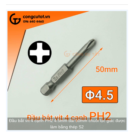
Đầu bắt vít 4 cạnh PH2 4.5mm dài 50mm chuôi lục giác được
làm bằng thép S2