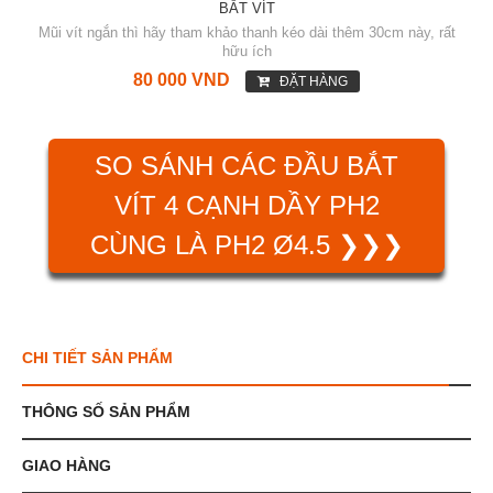
BẮT VÍT
Mũi vít ngắn thì hãy tham khảo thanh kéo dài thêm 30cm này, rất
hữu ích
80 000 VND
ĐẶT HÀNG
SO SÁNH CÁC ĐẦU BẮT
VÍT 4 CẠNH DẦY PH2
CÙNG LÀ PH2 Ø4.5 ❯❯❯
CHI TIẾT SẢN PHẨM
THÔNG SỐ SẢN PHẨM
GIAO HÀNG