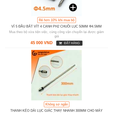
Rẻ hơn 10% khi mua bộ
VỈ 5 ĐẦU BẮT VÍT 4 CẠNH PH2 CHUÔI LỤC 50MM Φ4.5MM
Mua theo bộ vừa tiện việc, cùng công vận chuyển lại được giảm
giá
45 000 VND
ĐẶT HÀNG
Không sợ ngắn
THANH KÉO DÀI LỤC GIÁC THAY NHANH 300MM CHO MÁY