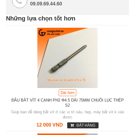
09.09.69.44.60
Những lựa chọn tốt hơn
Dài hơn
ĐẦU BẮT VÍT 4 CẠNH PH2 Φ4.5 DÀI 75MM CHUÔI LỤC THÉP
S2
Giúp bạn dễ dàng bắt vít ở các vị trí sâu, hẹp, máy bắt vít k vào
được
12 000 VND
ĐẶT HÀNG