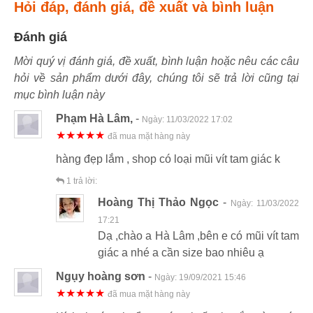
Hỏi đáp, đánh giá, đề xuất và bình luận
Đánh giá
Mời quý vị đánh giá, đề xuất, bình luận hoặc nêu các câu
hỏi về sản phẩm dưới đây, chúng tôi sẽ trả lời cũng tại
mục bình luận này
Phạm Hà Lâm,
-
Ngày:
11/03/2022 17:02
★★★★★
đã mua mặt hàng này
hàng đẹp lắm , shop có loại mũi vít tam giác k
1
trả lời:
Hoàng Thị Thảo Ngọc
-
Ngày:
11/03/2022
17:21
Dạ ,chào a Hà Lâm ,bên e có mũi vít tam
giác a nhé a cần size bao nhiêu ạ
Ngụy hoàng sơn
-
Ngày:
19/09/2021 15:46
★★★★★
đã mua mặt hàng này