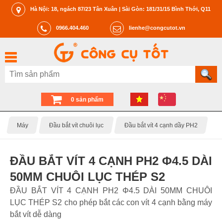
Hà Nội: 18, ngách 87/23 Tân Xuân | Sài Gòn: 181/31/15 Bình Thới, Q11
0966.404.460
lienhe@congcutot.vn
0 sản phẩm
Máy
Đầu bắt vít chuôi lục
Đầu bắt vít 4 cạnh dầy PH2
ĐẦU BẮT VÍT 4 CẠNH PH2 Φ4.5 DÀI
50MM CHUÔI LỤC THÉP S2
ĐẦU BẮT VÍT 4 CẠNH PH2 Φ4.5 DÀI 50MM CHUÔI
LỤC THÉP S2 cho phép bắt các con vít 4 cạnh bằng máy
bắt vít dễ dàng