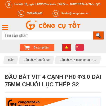
Hà Nội: 18, ngách 87/23 Tân Xuân | Sài Gòn: 181/31/15 Bình Thới, Q11
0966.404.460
lienhe@congcutot.vn
0 sản phẩm
Máy
Đầu bắt vít chuôi lục
Đầu bắt vít 4 cạnh nhọn PH0
ĐẦU BẮT VÍT 4 CẠNH PH0 Φ3.0 DÀI
75MM CHUÔI LỤC THÉP S2