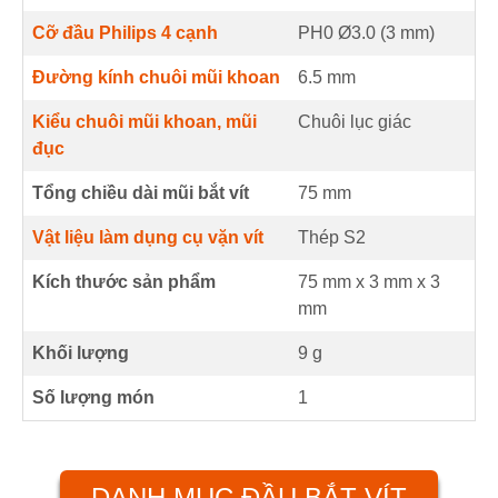
Cỡ đầu Philips 4 cạnh
PH0 Ø3.0 (
3
mm
)
Đường kính chuôi mũi khoan
6.5
mm
Kiểu chuôi mũi khoan, mũi
Chuôi lục giác
đục
Tổng chiều dài mũi bắt vít
75
mm
Vật liệu làm dụng cụ vặn vít
Thép S2
Kích thước sản phẩm
75 mm
x
3 mm
x
3
mm
Khối lượng
9 g
Số lượng món
1
DANH MỤC ĐẦU BẮT VÍT