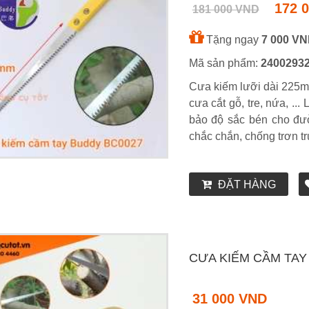
172 
181 000 VND
Tặng ngay
7 000 V
Mã sản phẩm:
2400293
Cưa kiếm lưỡi dài 225m
cưa cắt gỗ, tre, nứa, .
bảo độ sắc bén cho đư
chắc chắn, chống trơn t
ĐẶT HÀNG
CƯA KIẾM CẦM TAY
31 000 VND