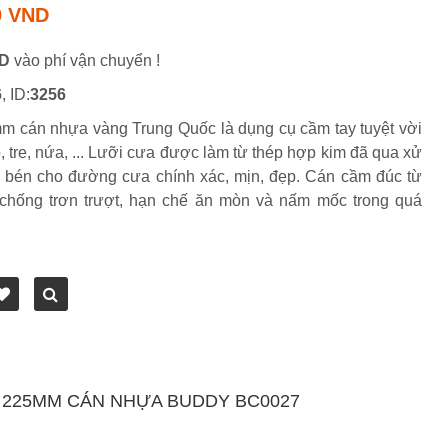
0 VND
ND
vào phí vận chuyển !
6
, ID:
3256
m cán nhựa vàng Trung Quốc là dụng cụ cầm tay tuyệt vời
, tre, nứa, ... Lưỡi cưa được làm từ thép hợp kim đã qua xử
c bén cho đường cưa chính xác, mịn, đẹp. Cán cầm đúc từ
chống trơn trượt, hạn chế ăn mòn và nấm mốc trong quá
 225MM CÁN NHỰA BUDDY BC0027