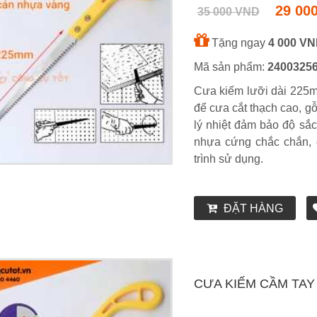
29 00
35 000 VND
Tặng ngay
4 000 V
Mã sản phẩm:
2400325
Cưa kiếm lưỡi dài 225m
để cưa cắt thạch cao, gỗ
lý nhiệt đảm bảo độ sắ
nhựa cứng chắc chắn, 
trình sử dụng.
ĐẶT HÀNG
CƯA KIẾM CẦM TAY