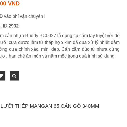
000 VND
ND
vào phí vận chuyển !
2
, ID:
2932
m cán nhựa Buddy BC0027 là dụng cụ cầm tay tuyệt vời để
.. Lưỡi cưa được làm từ thép hợp kim đã qua xử lý nhiệt đảm
ờng cưa chính xác, mịn, đẹp. Cán cầm đúc từ nhựa cứng
rượt, hạn chế ăn mòn và nấm mốc trong quá trình sử dụng.
 LƯỠI THÉP MANGAN 65 CÁN GỖ 340MM