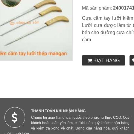
Mã sản phẩm:
2400174
Cưa cầm tay lưỡi kiếm J
Lưỡi cưa được làm từ 
bén cho đường cưa chính
cầm.
ĐẶT HÀNG
THANH TOÁN KHI NHẬN HÀNG
Chúng tôi giao hàng toàn quốc theo phương thức COD. Quý
khách hoàn toàn yên tâm, chỉ khi nào quý khách nhận hàng
và kiểm tra xong về chất lượng của hàng hóa, quý khách
mới thanh toán.