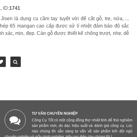
1
, ID:
1741
isen là dụng cụ cầm tay tuyệt vời để cắt gỗ, tre, nứa, ...
thép 65 mangan cao cấp được sử lí nhiệt đảm bảo độ sắc
 xác, mịn, đẹp. Cán gỗ được thiết kế chống trượt, nhẹ, dễ
TƯ VẤN CHUYÊN NGHIỆP
Công Cụ Tốt có một cộng đồng thợ nhiệt tình để thử nghiệm
sản phẩm mới, đo đạc hiệu suất và đánh giá công cụ. Lúc
nào chúng tôi sẵn sàng tư vấn về sản phẩm bởi đội ngũ
chuyên nghiệp và giầu kinh nghiệm. Hãy gọi điện cho chúng tôi !