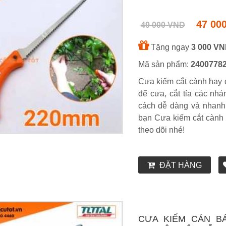
47 00
49 000 VND
Tặng ngay
3 000 V
Mã sản phẩm:
2400778
Cưa kiếm cắt cành hay c
để cưa, cắt tỉa các nhá
cách dễ dàng và nhanh 
bạn Cưa kiếm cắt cành 
theo dõi nhé!
ĐẶT HÀNG
CƯA KIẾM CÁN B