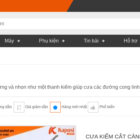
Máy
Phụ kiện
Tin bài
Hỗ trợ
ứng và nhọn như một thanh kiếm giúp cưa các đường cong linh
ăng dần
Giá giảm dần
Hàng mới nhất
Phổ biến
CƯA KIẾM CẮT CÀN