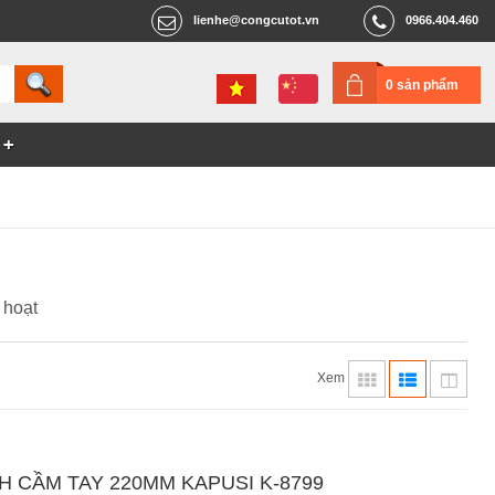
lienhe@congcutot.vn
0966.404.460
0 sản phẩm
 hoạt
Xem
H CẦM TAY 220MM KAPUSI K-8799