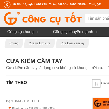
Hà Nội: 18, ngách 87/23 Tân Xuân | Sài Gòn: 181/31/15 Bình Thới, Q11
Công cụ chung
Công cụ chuyên ngành
Chung
Cưa và lưỡi cưa
Cưa kiếm cầm tay
CƯA KIẾM CẦM TAY
Cưa kiếm cầm tay là dạng cưa không có khung, lưỡi cưa c
TÌM THEO
Giá t
BẠN ĐANG TÌM THEO
Khoảng giá (31 000 - 181 000):