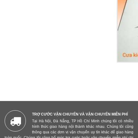
TRỢ CƯỚC VẬN CHUYỂN VÀ VẬN CHUYỂN MIỄN PHÍ
Tại Hà Nội, Đà Nẵng, TP Hồ Chí Minh chúng tôi có nhiều
hình thức giao hàng nội thành khác nhau. Chúng tôi cũng
thông qua các đơn vị vận chuyển uy tín khác để giao hàng
toàn quốc. Chúng tôi công bố mức trợ cước hoặc vận chuyển miễn phí chi