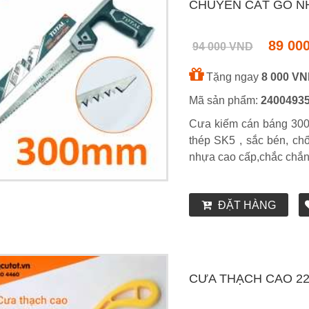
CHUYÊN CẮT GỖ N
89 00
94 000 VND
Tặng ngay
8 000 V
Mã sản phẩm:
2400493
Cưa kiếm cán báng 300
thép SK5 , sắc bén, chố
nhựa cao cấp,chắc chắn ,
ĐẶT HÀNG
CƯA THẠCH CAO 2