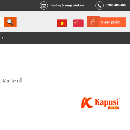
lienhe@congcutot.vn
0966.404.460
0 sản phẩm
 làm từ gỗ