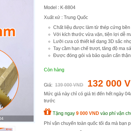
Model :
K-8804
Xuất xứ : Trung Quốc
Chất liệụ được làm từ thép cứng bề
Với kích thước vừa vặn, tiện lợi dễ 
Lưỡi cưa có thiết kế dạng 3D sắc nh
Tay cầm hạn chế trượt, tăng độ ma s
Được đóng gói và bảo quản cẩn thận
Còn hàng
132 000 
Giá:
139 000 VND
Mức giá này chỉ có giá trị đến hết ngày
04
trước
Tặng ngay
9 000 VND
vào phí vận ch
04
Phí vận chuyển toàn quốc tối đa mà bạn ph