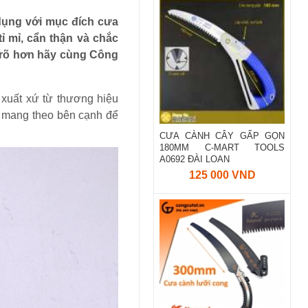
dụng với mục đích cưa
tỉ mỉ, cẩn thận và chắc
 rõ hơn hãy cùng Công
xuất xứ từ thương hiệu
hể mang theo bên cạnh để
CƯA CÀNH CÂY GẤP GỌN
180MM C-MART TOOLS
A0692 ĐÀI LOAN
125 000 VND