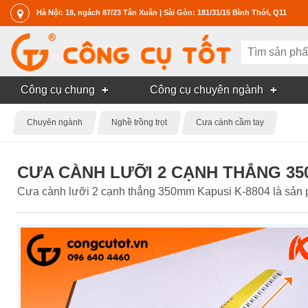
Hà Nội: 18, ngách 87/23 Tân Xuân | Sài Gòn: 181/31/15 Bình Thới, Q11
Công cụ chung
Công cụ chuyên ngành
Chuyên ngành
Nghề trồng trọt
Cưa cành cầm tay
CƯA CÀNH LƯỠI 2 CẠNH THẲNG 35
Cưa cành lưỡi 2 cạnh thẳng 350mm Kapusi K-8804 là sản 