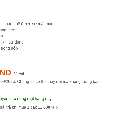
n bỉ, hạn chế được sự mài mòn
mang theo
ọn
át khi sử dụng
 trong hộp
VND
/ 1 cái
/09/2026
. Chúng tôi có thể thay đổi mà không thông báo
uyển cho riêng mặt hàng này !
ải trả khi mua 1 cái:
11 000
VND