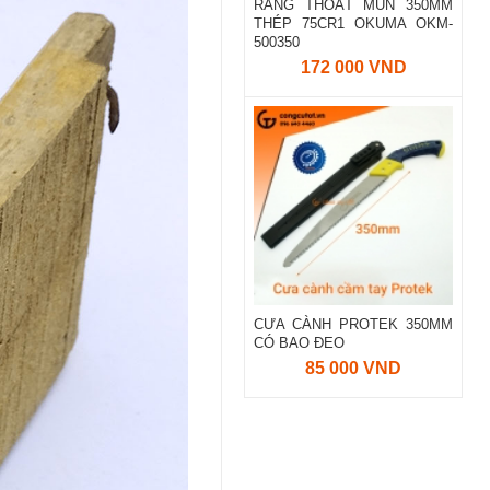
RĂNG THOÁT MÙN 350MM
THÉP 75CR1 OKUMA OKM-
500350
172 000 VND
CƯA CÀNH PROTEK 350MM
CÓ BAO ĐEO
85 000 VND