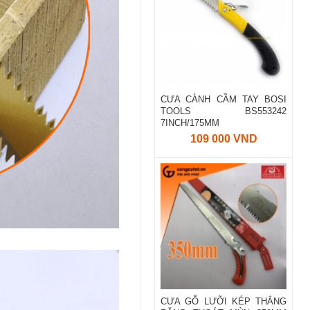
CƯA CÀNH CẦM TAY BOSI
TOOLS BS553242
7INCH/175MM
109 000 VND
CƯA GỖ LƯỠI KÉP THẲNG