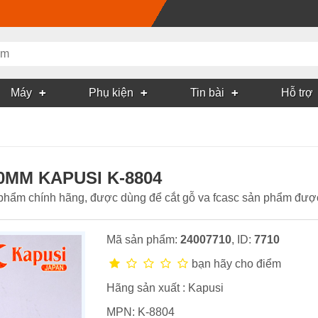
Máy
Phụ kiện
Tin bài
Hỗ trợ
0MM KAPUSI K-8804
phẩm chính hãng, được dùng để cắt gỗ va fcasc sản phẩm được
Mã sản phẩm:
24007710
, ID:
7710
bạn hãy cho điểm
Hãng sản xuất :
Kapusi
MPN:
K-8804