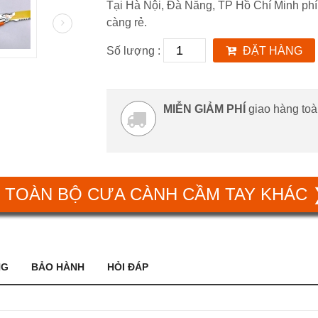
Tại Hà Nội, Đà Nẵng, TP Hồ Chí Minh phí
càng rẻ.
Số lượng :
ĐẶT HÀNG
MIỄN GIẢM PHÍ
giao hàng to
 TOÀN BỘ CƯA CÀNH CẦM TAY KHÁC
NG
BẢO HÀNH
HỎI ĐÁP