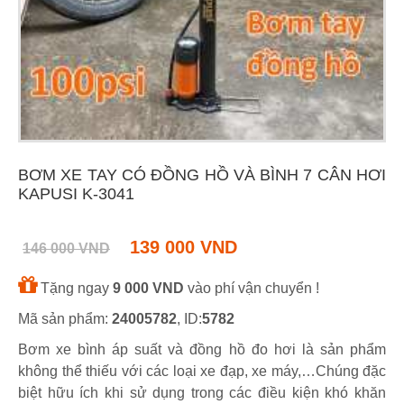
BƠM XE TAY CÓ ĐỒNG HỒ VÀ BÌNH 7 CÂN HƠI
KAPUSI K-3041
139 000 VND
146 000 VND
Tặng ngay
9 000 VND
vào phí vận chuyển !
Mã sản phẩm:
24005782
, ID:
5782
Bơm xe bình áp suất và đồng hồ đo hơi là sản phẩm
không thể thiếu với các loại xe đạp, xe máy,…Chúng đặc
biệt hữu ích khi sử dụng trong các điều kiện khó khăn