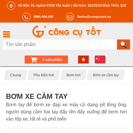
Hà Nội: 18, ngách 87/23 Tân Xuân | Sài Gòn: 181/31/15 Bình Thới, Q11
0966.404.460
lienhe@congcutot.vn
0 sản phẩm
Chung
Phụ kiện hơi
Bơm hơi
Bơm xe cầm tay
BƠM XE CẦM TAY
Bơm tay để bơm xe đạp xe máy có dạng pít tông ống,
người dùng cầm hai tay đẩy lên đẩy xuống đế bơm hơi
vào lốp xe, rất rẻ và phổ biến