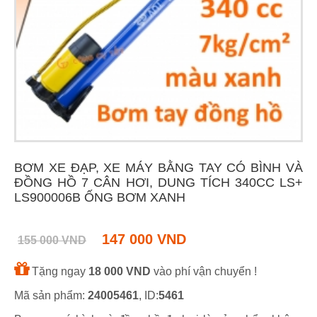
BƠM XE ĐẠP, XE MÁY BẰNG TAY CÓ BÌNH VÀ
ĐỒNG HỒ 7 CÂN HƠI, DUNG TÍCH 340CC LS+
LS900006B ỐNG BƠM XANH
147 000 VND
155 000 VND
Tặng ngay
18 000 VND
vào phí vận chuyển !
Mã sản phẩm:
24005461
, ID:
5461