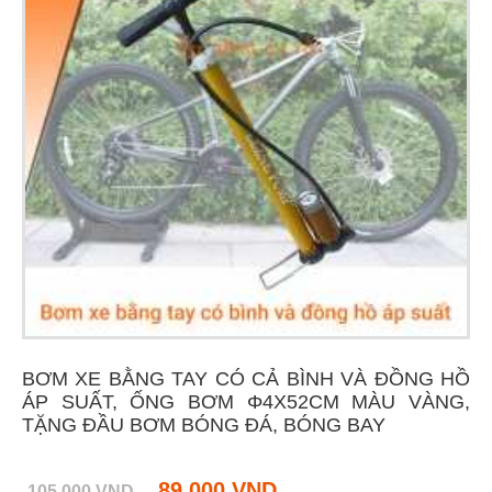
BƠM XE BẰNG TAY CÓ CẢ BÌNH VÀ ĐỒNG HỒ
ÁP SUẤT, ỐNG BƠM Φ4X52CM MÀU VÀNG,
TẶNG ĐẦU BƠM BÓNG ĐÁ, BÓNG BAY
89 000 VND
105 000 VND