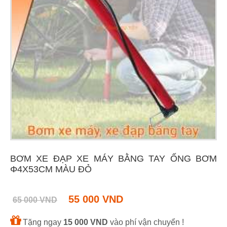
BƠM XE ĐẠP XE MÁY BẰNG TAY ỐNG BƠM
Φ4X53CM MÀU ĐỎ
55 000 VND
65 000 VND
Tặng ngay
15 000 VND
vào phí vận chuyển !