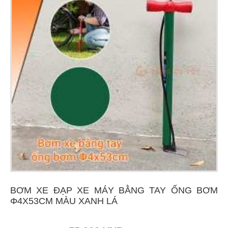
BƠM XE ĐẠP XE MÁY BẰNG TAY ỐNG BƠM
Φ4X53CM MÀU XANH LÁ