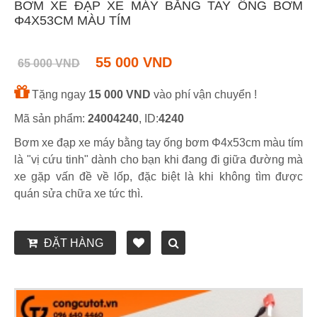
BƠM XE ĐẠP XE MÁY BẰNG TAY ỐNG BƠM
Φ4X53CM MÀU TÍM
55 000 VND
65 000 VND
Tặng ngay
15 000 VND
vào phí vận chuyển !
Mã sản phẩm:
24004240
, ID:
4240
Bơm xe đạp xe máy bằng tay ống bơm Φ4x53cm màu tím
là "vị cứu tinh" dành cho bạn khi đang đi giữa đường mà
xe gặp vấn đề về lốp, đặc biệt là khi không tìm được
quán sửa chữa xe tức thì.
ĐẶT HÀNG