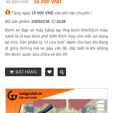
55 000 VND
65 000 VND
Tặng ngay
15 000 VND
vào phí vận chuyển !
Mã sản phẩm:
24004238
, ID:
4238
Bơm xe đạp xe máy bằng tay ống bơm Φ4x53cm màu
xanh lá là loại bơm phổ biến thích hợp cho việc sử dụng
tại nhà. Sản phẩm là "vị cứu tinh" dành cho bạn khi đang
đi giữa đường mà xe gặp vấn đề, đặc biệt là khi không
tìm được quán sửa chữa xe tức thì.
ĐẶT HÀNG