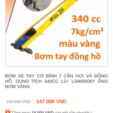
BƠM XE TAY CÓ BÌNH 7 CÂN HƠI VÀ ĐỒNG
HỒ, DUNG TÍCH 340CC LS+ LS900006Y ỐNG
BƠM VÀNG
147 000 VND
155 000 VND
Tặng ngay
18 000 VND
vào phí vận chuyển !