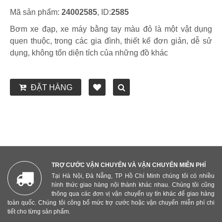
Mã sản phẩm:
24002585
, ID:
2585
Bơm xe đạp, xe máy bằng tay màu đỏ là một vật dụng
quen thuộc, trong các gia đình, thiết kế đơn giản, dễ sử
dụng, không tốn diện tích của những đồ khác
ĐẶT HÀNG
TRỢ CƯỚC VẬN CHUYỂN VÀ VẬN CHUYỂN MIỄN PHÍ
Tại Hà Nội, Đà Nẵng, TP Hồ Chí Minh chúng tôi có nhiều
hình thức giao hàng nội thành khác nhau. Chúng tôi cũng
thông qua các đơn vị vận chuyển uy tín khác để giao hàng
toàn quốc. Chúng tôi công bố mức trợ cước hoặc vận chuyển miễn phí chi
tiết cho từng sản phẩm.