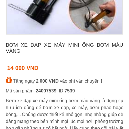
BƠM XE ĐẠP XE MÁY MINI ỐNG BƠM MÀU
VÀNG
14 000 VND
Tặng ngay
2 000 VND
vào phí vận chuyển !
Mã sản phẩm:
24007539
, ID:
7539
Bơm xe đạp xe máy mini ống bơm màu vàng là dụng cụ
hữu ích dùng để bơm xe đạp, xe máy, bơm phao hoặc
bóng,... Chúng được thiết kế nhỏ gọn, nhẹ nhàng giúp dễ
dàng mang theo bên mình mọi lúc mọi nơi, phòng trường
hợp gặp những sự cố bất ngờ. Hãy cùng theo dõi bài viết