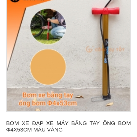
BƠM XE ĐẠP XE MÁY BẰNG TAY ỐNG BƠM
Φ4X53CM MÀU VÀNG